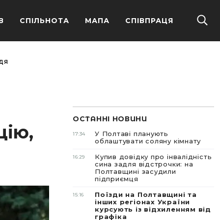
В
СПІЛЬНОТА
МАПА
СПІВПРАЦЯ
дя
ОСТАННІ НОВИНИ
цію,
У Полтаві планують
17:34
облаштувати соляну кімнату
Купив довідку про інвалідність
16:29
сина задля відстрочки: на
Полтавщині засудили
підприємця
Поїзди на Полтавщині та
15:16
інших регіонах України
курсують із відхиленням від
графіка