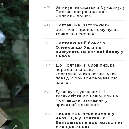
Загинув, захищаючи Сумщину: у
14:38
Полтаві попрощалися з
молодим воїном
Полтавщині загрожують
14:10
реактивні дрони: чому лунає
тривога 8 серпня
Полтавський боксер
13:56
Олександр Хижняк
виступить на вечорі боксу у
Львові
До Полтави зі Словʼянська
13:07
передали справу
коригувальника вогню, який
понад 2 роки перебуває під
вартою
Ділянку з курганом II–I
10:07
тисячоліття до нашої ери на
Полтавщині залишили у
приватній власності
Понад 500 пенсіонерів у
09:37
черзі. Де у Полтаві є
безкоштовне протезування
для цивільних