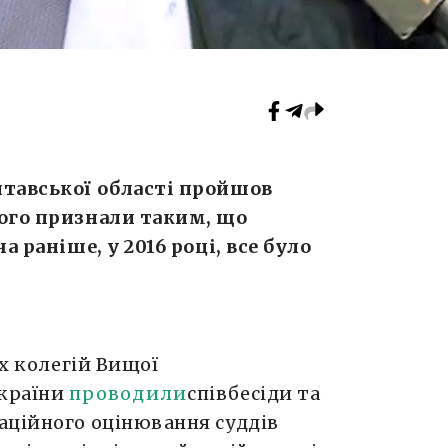
лтавської області пройшов
його признали таким, що
а раніше, у 2016 році, все було
ях колегій Вищої
України
проводили
співбесіди та
аційного оцінювання суддів