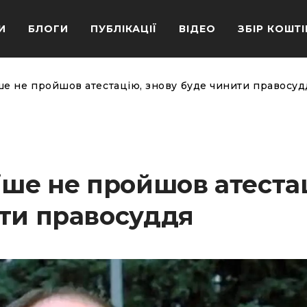
И
БЛОГИ
ПУБЛІКАЦІЇ
ВІДЕО
ЗБІР КОШТІ
ше не пройшов атестацію, знову буде чинити правосуд
іше не пройшов атеста
ити правосуддя