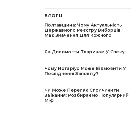
БЛОГИ
Полтавщина: Чому Актуальність
Державного Реєстру Виборців
Має Значення Для Кожного
Як Допомогти Тваринам У Спеку
Чому Нотаріус Може Відмовити У
Посвідченні Заповіту?
Чи Може Переляк Спричинити
Заїкання: Розбираємо Популярний
Міф