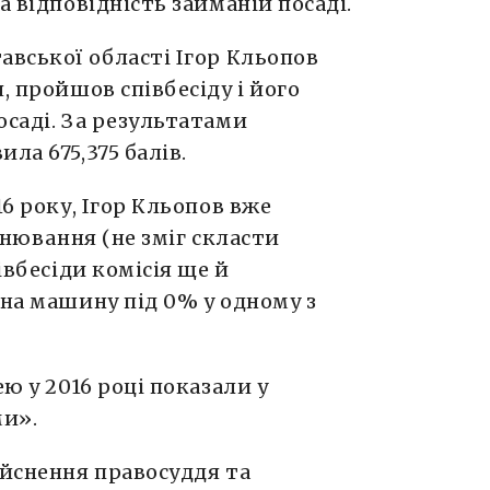
а відповідність займаній посаді.
авської області Ігор Кльопов
, пройшов співбесіду і його
осаді. За результатами
ла 675,375 балів.
16 року, Ігор Кльопов вже
нювання (не зміг скласти
івбесіди комісія ще й
 на машину під 0% у одному з
ею у 2016 році показали у
и».
ійснення правосуддя та