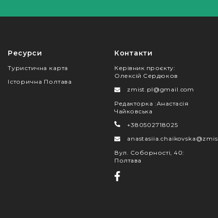
Ресурси
Контакти
Туристична карта
Керівник проєкту
:
Олексій Сердюков
Історична Полтава
zmist.pl@gmail.com
Редакторка
:
Анастасія
Чайковська
+380502718025
anastasiia.chaikovska@zmis
Вул. Соборності, 40
:
Полтава