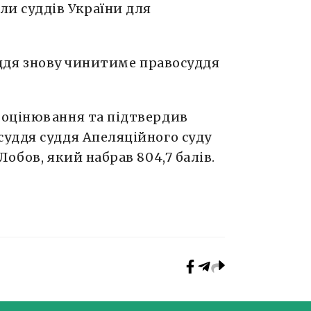
ли суддів України для
суддя знову чинитиме правосуддя
 оцінювання та підтвердив
уддя суддя Апеляційного суду
обов, який набрав 804,7 балів.