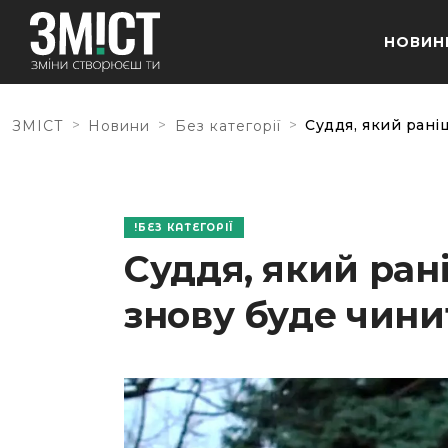
НОВИН
>
>
>
Суддя, який рані
ЗМІСТ
Новини
Без категорії
БЕЗ КАТЕГОРІЇ
Суддя, який ран
знову буде чин