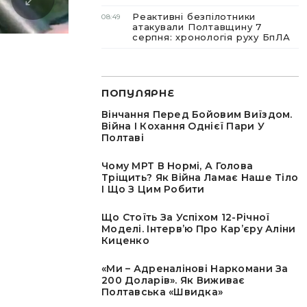
Реактивні безпілотники
08:49
атакували Полтавщину 7
серпня: хронологія руху БпЛА
ПОПУЛЯРНЕ
Вінчання Перед Бойовим Виїздом.
Війна І Кохання Однієї Пари У
Полтаві
Чому МРТ В Нормі, А Голова
Тріщить? Як Війна Ламає Наше Тіло
І Що З Цим Робити
Що Стоїть За Успіхом 12-Річної
Моделі. Інтервʼю Про Карʼєру Аліни
Киценко
«Ми – Адреналінові Наркомани За
200 Доларів». Як Виживає
Полтавська «швидка»