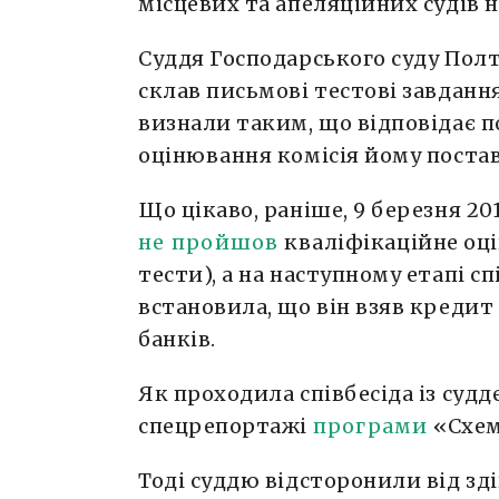
місцевих та апеляційних судів н
Суддя Господарського суду Полт
склав письмові тестові завдання
визнали таким, що відповідає п
оцінювання комісія йому постави
Що цікаво, раніше, 9 березня 20
не пройшов
кваліфікаційне оці
тести), а на наступному етапі сп
встановила, що він взяв кредит
банків.
Як проходила співбесіда із судд
спецрепортажі
програми
«Схем
Тоді суддю відсторонили від зд