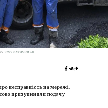
ото
Фото зі сторінки КП
ро несправність на мережі.
асово призупинили подачу