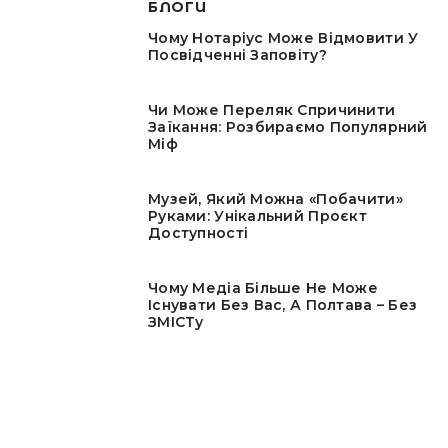
БЛОГИ
Чому Нотаріус Може Відмовити У
Посвідченні Заповіту?
Чи Може Переляк Спричинити
Заїкання: Розбираємо Популярний
Міф
Музей, Який Можна «побачити»
Руками: Унікальний Проєкт
Доступності
Чому Медіа Більше Не Може
Існувати Без Вас, А Полтава – Без
ЗМІСТу