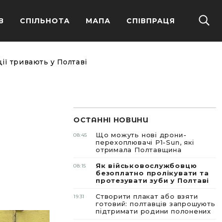
В
СПІЛЬНОТА
МАПА
СПІВПРАЦЯ
ії тривають у Полтаві
ОСТАННІ НОВИНИ
Що можуть нові дрони-
08:45
перехоплювачі P1-Sun, які
отримала Полтавщина
Як військовослужбовцю
08:15
безоплатно пролікувати та
протезувати зуби у Полтаві
Створити плакат або взяти
19:31
готовий: полтавців запрошують
підтримати родини полонених