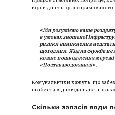
працює стабільно. Попри це, к
вірогідність цілеспрямованого 
​«
Ми розуміємо ваше роздрату
в умовах зношеної інфраструк
ризики виникнення нештатн
щогодини. Жодна служба не 
кожне пошкодження мережі
«Полтававодоканалі».
Комунальники кажуть, що забез
особиста відповідальність кож
Скільки запасів води п