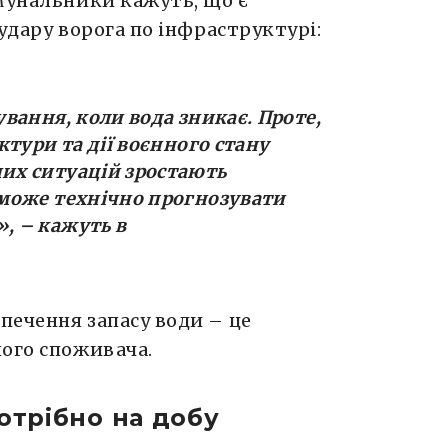
омунальники кажуть, що є
удару ворога по інфраструктурі:
вання, коли вода зникає. Проте,
тури та дії воєнного стану
их ситуацій зростають
може технічно прогнозувати
», – кажуть в
печення запасу води – це
ного споживача.
отрібно на добу