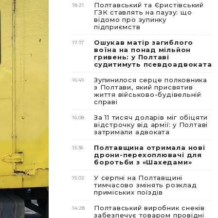
Полтавський та Єристівський
18:21
ГЗК ставлять на паузу: що
відомо про зупинку
підприємств
Ошукав матір загиблого
17:17
воїна на понад мільйон
гривень: у Полтаві
судитимуть псевдоадвоката
Зупинилося серце полковника
16:49
з Полтави, який присвятив
життя військово-будівельній
справі
За 11 тисяч доларів міг обіцяти
16:08
відстрочку від армії: у Полтаві
затримали адвоката
Полтавщина отримала нові
15:36
дрони-перехоплювачі для
боротьби з «Шахедами»
У серпні на Полтавщині
15:02
тимчасово змінять розклад
приміських поїздів
Полтавський виробник снеків
14:28
забезпечує товаром провідні