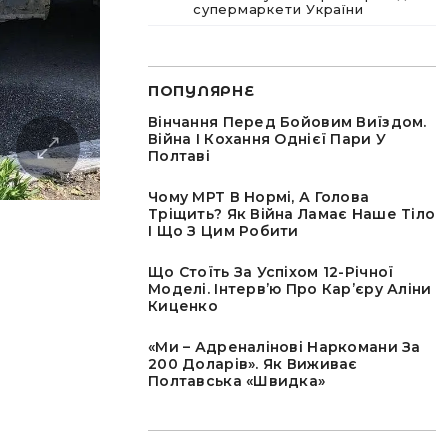
супермаркети України
ПОПУЛЯРНЕ
Вінчання Перед Бойовим Виїздом.
Війна І Кохання Однієї Пари У
Полтаві
Чому МРТ В Нормі, А Голова
Тріщить? Як Війна Ламає Наше Тіло
І Що З Цим Робити
Що Стоїть За Успіхом 12-Річної
Моделі. Інтервʼю Про Карʼєру Аліни
Киценко
«Ми – Адреналінові Наркомани За
200 Доларів». Як Виживає
Полтавська «швидка»