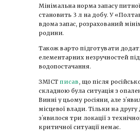
​Мінімальна норма запасу питно
становить 3 л на добу. У «Полт
вдома запас, розрахований мінім
родини.
Також варто підготувати додат
елементарних незручностей під
водопостачання.
ЗМІСТ
писав
, що після російськ
складною була ситуація з опале
Винні у цьому росіяни, але зʼяв
місцевої влади. Тільки на другу 
зʼявилося три локації з технічн
критичної ситуації немає.