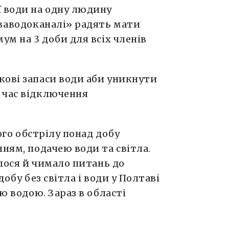
ї води на одну людину
ававодоканалі» радять мати
ум на 3 доби для всіх членів
кові запаси води аби уникнути
 час відключення
ого обстрілу понад добу
нням, подачею води та світла.
илося й чимало питань до
добу без світла і води у Полтаві
ою водою. Зараз в області