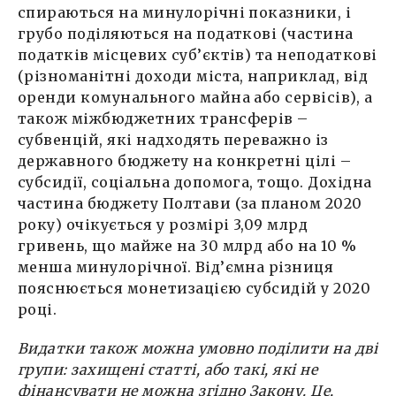
спираються на минулорічні показники, і
грубо поділяються на податкові (частина
податків місцевих суб’єктів) та неподаткові
(різноманітні доходи міста, наприклад, від
оренди комунального майна або сервісів), а
також міжбюджетних трансферів –
субвенцій, які надходять переважно із
державного бюджету на конкретні цілі –
субсидії, соціальна допомога, тощо. Дохідна
частина бюджету Полтави (за планом 2020
року) очікується у розмірі 3,09 млрд
гривень, що майже на 30 млрд або на 10 %
менша минулорічної. Від’ємна різниця
пояснюється монетизацією субсидій у 2020
році.
Видатки також можна умовно поділити на дві
групи: захищені статті, або такі, які не
фінансувати не можна згідно Закону. Це,