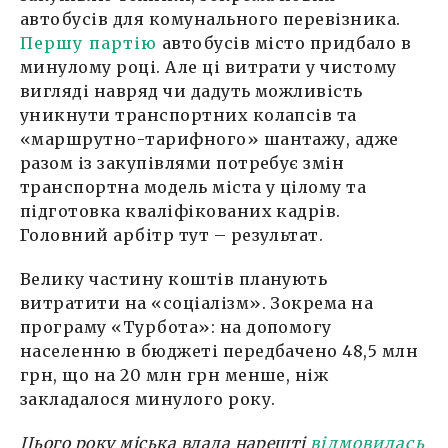
автобусів для комунального перевізника.
Першу партію
автобусів місто придбало в
минулому році. Але ці витрати у чистому
вигляді навряд чи дадуть можливість
уникнути транспортних колапсів та
«маршрутно-тарифного» шантажу, адже
разом із закупівлями потребує змін
транспортна модель міста у цілому та
підготовка кваліфікованих кадрів.
Головний арбітр тут – результат.
Велику частину коштів планують
витратити на «соціалізм». Зокрема на
програму «Турбота»: на допомогу
населенню в бюджеті передбачено 48,5 млн
грн, що на 20 млн грн менше, ніж
закладалося минулого року.
Цього року міська влада нарешті
відмовилась