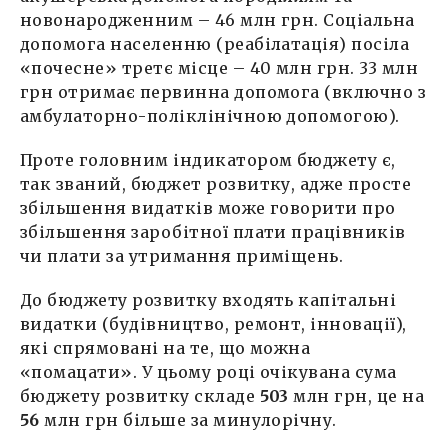
новонародженним – 46 млн грн. Соціальна
допомога населенню (реабілатація) посіла
«почесне» третє місце – 40 млн грн. 33 млн
грн отримає первинна допомога (включно з
амбулаторно-поліклінічною допомогою).
Проте головним індикатором бюджету є,
так званий, бюджет розвитку, адже просте
збільшення видатків може говорити про
збільшення заробітної плати працівників
чи плати за утримання приміщень.
До бюджету розвитку входять капітальні
видатки (будівництво, ремонт, інновації),
які спрямовані на те, що можна
«помацати». У цьому році очікувана сума
бюджету розвитку складе
503
млн грн, це на
56
млн грн більше за минулорічну.