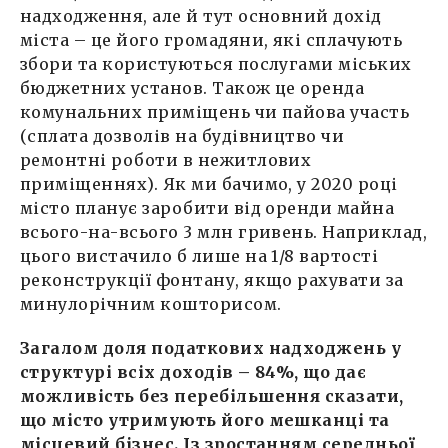
надходження, але й тут основний дохід
міста – це його громадяни, які сплачують
збори та користуються послугами міських
бюджетних установ. Також це оренда
комунальних приміщень чи пайова участь
(сплата дозволів на будівництво чи
ремонтні роботи в нежитлових
приміщеннях). Як ми бачимо, у 2020 році
місто планує заробити від оренди майна
всього-на-всього 3 млн гривень. Наприклад,
цього вистачило б лише на 1/8 вартості
реконструкції фонтану, якщо рахувати за
минулорічним кошторисом.
Загалом доля податкових надходжень у
структурі всіх доходів – 84%, що дає
можливість без перебільшення сказати,
що місто утримують його мешканці та
місцевий бізнес. Із зростанням середньої