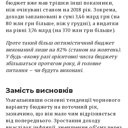
бюджет вже мав трішки інші показники,
ніж очікувані станом на 2018 рік. Зокрема,
доходи заплановані в сумі 3,46 млрд грн (на
80 млн грн більше, ніж у грудні), а видатки
на рівні 3,76 млрд (на 370 млн грн більше).
Проте такий більш оптимістичний бюджет
виконаний лише на 82% (станом на жовтень).
У будь-якому разі орієнтовні числа бюджету
збільшаться протягом року, й головне
питання – чи будуть виконані.
Замість висновків
Узагальнивши основні тенденції чорнового
варіанту бюджету на поточний рік,
зазначимо, що він мало чим відрізняється
від попереднього. Зростання доходу
внаслідок інфляції, зменшення об’єму через