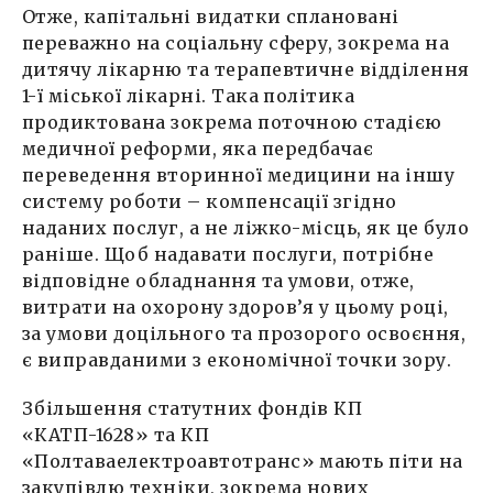
Отже, капітальні видатки сплановані
переважно на соціальну сферу, зокрема на
дитячу лікарню та терапевтичне відділення
1-ї міської лікарні. Така політика
продиктована зокрема поточною стадією
медичної реформи, яка передбачає
переведення вторинної медицини на іншу
систему роботи – компенсації згідно
наданих послуг, а не ліжко-місць, як це було
раніше. Щоб надавати послуги, потрібне
відповідне обладнання та умови, отже,
витрати на охорону здоров’я у цьому році,
за умови доцільного та прозорого освоєння,
є виправданими з економічної точки зору.
Збільшення статутних фондів КП
«КАТП-1628» та КП
«Полтаваелектроавтотранс» мають піти на
закупівлю техніки, зокрема нових