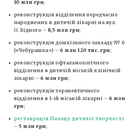
10 млн грн
;
реконструкція відділення передчасно
народжених в дитячій лікарні на вул.
О. Бідного –
8,5 млн грн
;
реконструкція дошкільного закладу № 6
(«Чебурашка») –
6 млн 120 тис. грн
;
реконструкція офтальмологічного
відділення в дитячій міській клінічній
лікарні –
6 млн грн
;
реконструкція терапевтичного
відділення в 1-ій міській лікарні –
6 млн
грн
;
реставрація Палацу дитячої творчості
–
5 млн грн
;