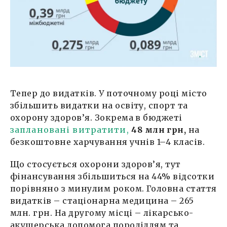
Тепер до видатків. У поточному році місто
збільшить видатки на освіту, спорт та
охорону здоров’я. Зокрема в бюджеті
заплановані витратити,
48 млн грн,
на
безкоштовне харчування учнів 1–4 класів.
Що стосується охорони здоров’я, тут
фінансування збільшиться на 44% відсотки
порівняно з минулим роком. Головна стаття
видатків – стаціонарна медицина – 265
млн. грн. На другому місці – лікарсько-
акушерська допомога породіллям та