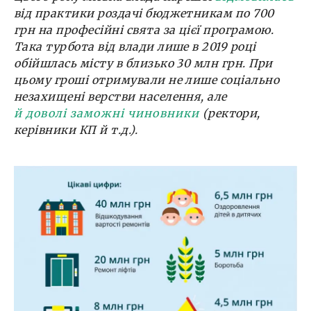
від практики роздачі бюджетникам по 700
грн на професійні свята за цієї програмою.
Така турбота від влади лише в 2019 році
обійшлась місту в близько 30 млн грн. При
цьому гроші отримували не лише соціально
незахищені верстви населення, але
й доволі заможні чиновники
(ректори,
керівники КП й т.д.).