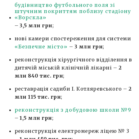
будівництво футбольного поля зі
штучним покриттям поблизу стадіону
«Ворскла»
–
3,5 млн грн
;
нові камери спостереження для системи
«Безпечне місто»
–
3 млн грн
;
реконструкція хірургічного відділення в
дитячій міській клінічній лікарні –
2
млн 840 тис. грн
;
реставрація садиби І. Котляревського –
2
млн 115 тис. грн
;
реконструкція з добудовою школи №9
–
1,5 млн грн
;
реконструкція електромереж ліцею № 3
–
1 млн 450 тис. грн
;