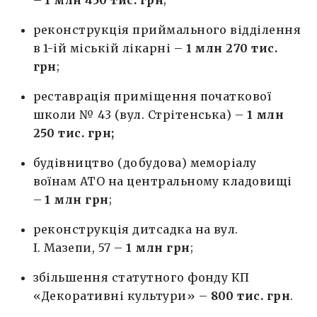
реконструкція приймального відділення
в 1-ій міській лікарні –
1 млн 270 тис.
грн
;
реставрація приміщення початкової
школи № 43 (вул. Стрітенська) –
1 млн
250 тис. грн;
будівництво (добудова) меморіалу
воїнам АТО на центральному кладовищі
–
1 млн грн
;
реконструкція дитсадка на вул.
І. Мазепи, 57 –
1 млн грн
;
збільшення статутного фонду КП
«Декоративні культури» –
800 тис. грн
.