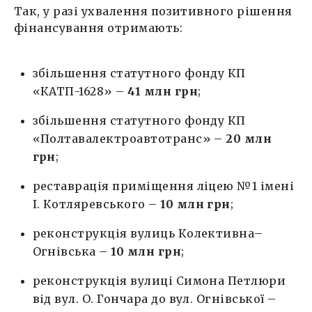
Так, у разі ухвалення позитивного рішення
фінансування отримають:
збільшення статутного фонду КП
«КАТП-1628» –
41 млн грн
;
збільшення статутного фонду КП
«Полтавалектроавтотранс» –
20 млн
грн
;
реставрація приміщення ліцею №1 імені
І. Котляревського –
10 млн грн
;
реконструкція вулиць Колективна–
Огнівська –
10 млн грн
;
реконструкція вулиці Симона Петлюри
від вул. О. Гончара до вул. Огнівської –