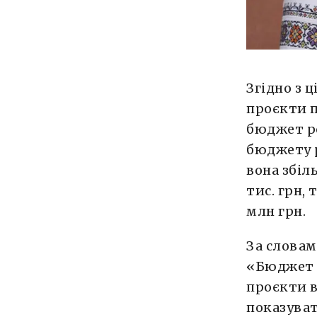
Згідно з 
проєкти п
бюджет ро
бюджету р
вона збіл
тис. грн,
млн грн.
За словам
«Бюджет 
проєкти в
показуват