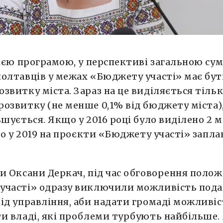
цією програмою, у перспективі загальною су
олтавців у межах «Бюджету участі» має бут
звитку міста. Зараз на це виділяється тіль
озвитку (не менше 0,1% від бюджету міста),
ьшується. Якщо у 2016 році було виділено 2 м
 то у 2019 на проєкти «Бюджету участі» запла
и Оксани Деркач, під час обговорення поло
участі» одразу виключили можливість под
ід управління, аби надати громаді можливі
и владі, які проблеми турбують найбільше.