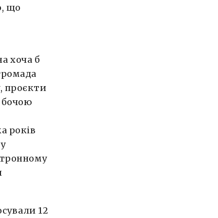
о, що
,
.
а хоча б
 громада
у, проєкти
робочою
а років
 у
ектронному
н
осували 12