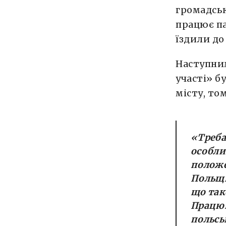
громадськ
працює п
їздили до
Наступни
участі» б
місту, то
«Треба
особли
положе
Польщі
що так
Працюв
польсь