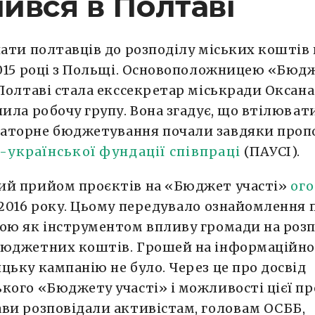
ився в Полтаві
чати полтавців до розподілу міських кошті
2015 році з Польщі. Основоположницею «Бюд
 Полтаві стала екссекретар міськради Оксана
лила робочу групу. Вона згадує, що втілюват
аторне бюджетування почали завдяки пропо
-української фундації співпраці
(ПАУСІ).
ий прийом проєктів на «Бюджет участі»
ог
 2016 року. Цьому передувало ознайомлення 
ою як інструментом впливу громади на роз
бюджетних коштів. Грошей на інформаційн
цьку кампанію не було. Через це про досвід
кого «Бюджету участі» і можливості цієї п
ви розповідали активістам, головам ОСББ,