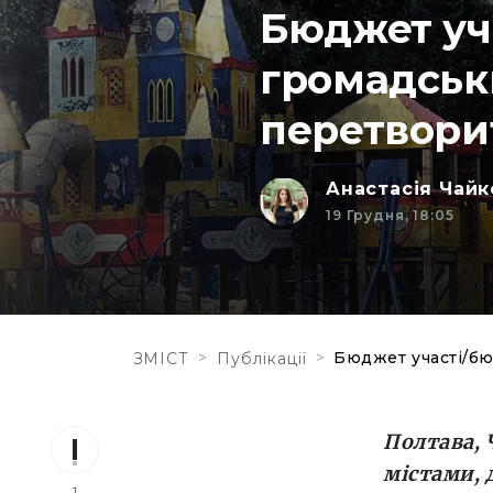
Бюджет уча
громадськ
перетвори
Анастасія Чайк
19 Грудня, 18:05
>
>
Бюджет участі/бю
ЗМІСТ
Публікації
Полтава, 
містами, 
1