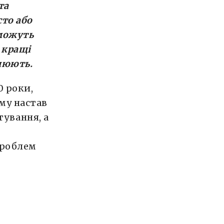
та
сто або
 можуть
 кращі
люють.
0 роки,
ому настав
ування, а
проблем