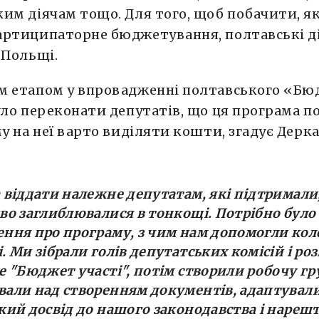
им діячам тощо. Для того, щоб побачити, я
артиципаторне бюджетування, полтавські ді
 Польщі.
м етапом у впровадженні полтавського «Бю
уло переконати депутатів, що ця програма п
му на неї варто виділяти кошти, згадує Дерка
 віддати належне депутатам, які підтримали, 
во заглиблювалися в тонкощі. Потрібно було
ння про програму, з чим нам допомогли кол
. Ми зібрали голів депутатських комісій і роз
е "Бюджет участі", потім створили робочу гр
али над створенням документів, адаптувал
кий досвід до нашого законодавства і нарешт