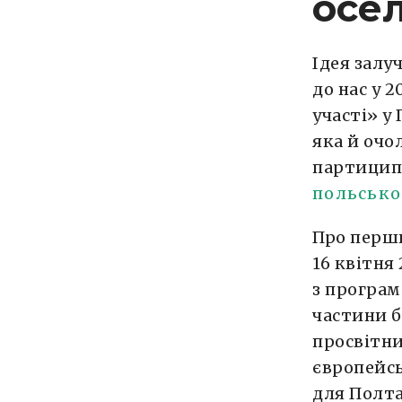
осел
Ідея залу
до нас у 
участі» у
яка й очо
партицип
польсько
Про перш
16 квітня
з програм
частини 
просвітни
європейсь
для Полта