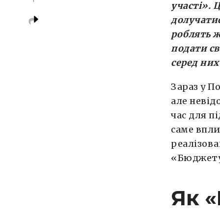
участі». 
долучатис
роблять ж
подати св
серед них
Зараз у П
але невід
час для п
саме впли
реалізова
«Бюджету
Як «