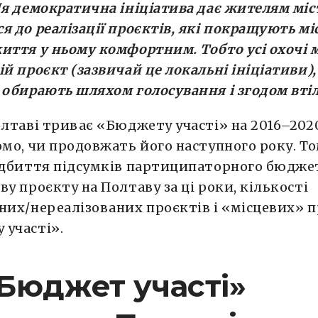
Ця демократична ініціатива дає жителям міс
я до реалізації проєктів, які покращують мі
иття у ньому комфортним. Тобто усі охочі
ій проєкт (зазвичай це локальні ініціативи),
 обирають шляхом голосування і згодом вті
олтаві триває «Бюджету участі» на 2016–202
омо, чи продовжать його наступного року. Т
ідбиття підсумків партиципаторного бюджет
ву проєкту на Полтаву за ці роки, кількості
них/нереалізованих проєктів і «місцевих» 
 участі».
Бюджет участі»