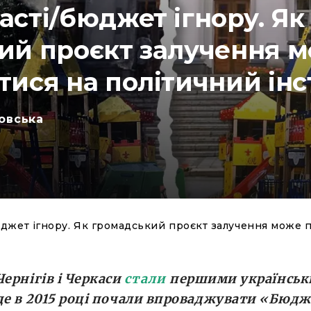
сті/бюджет ігнору. Як
ий проєкт залучення 
тися на політичний ін
овська
джет ігнору. Як громадський проєкт залучення може 
Чернігів і Черкаси
стали
першими українсь
де в 2015 році почали впроваджувати «Бюд