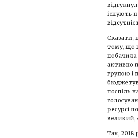
відгукнул
існують п
відсутніс
Сказати, 
тому, що 
побачила 
активно п
групою і 
бюджетува
поспіль н
голосуван
ресурсі п
великий, 
Так, 2018