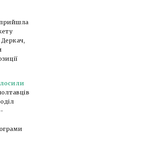
в прийшла
жету
 Деркач,
и
зиції
олосили
полтавців
поділ
о-
рограми