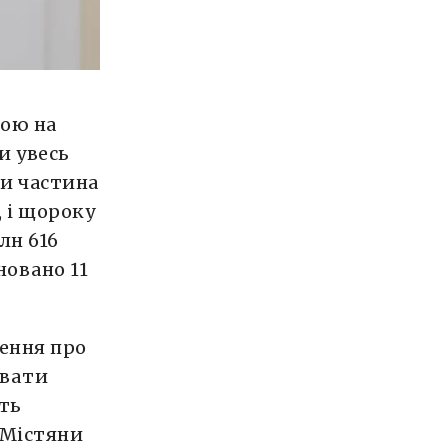
мою на
и увесь
ки частина
 і щороку
лн 616
новано 11
ження про
авати
сть
 Містяни