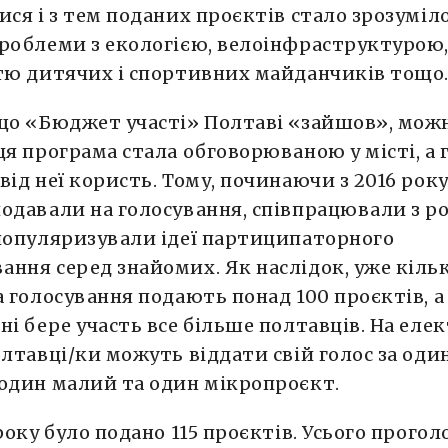
ися і з тем поданих проєктів стало зрозуміл
роблеми з екологією, велоінфраструктурою
тю дитячих і спортивних майданчиків тощо
що «Бюджет участі» Полтаві «зайшов», можн
ця програма стала обговорюваною у місті, а
від неї користь. Тому, починаючи з 2016 рок
одавали на голосування, співпрацювали з 
популяризували ідеї партиципаторного
ння серед знайомих. Як наслідок, уже кільк
а голосування подають понад 100 проєктів, а
ні бере участь все більше полтавців. На ел
олтавці/ки можуть віддати свій голос за оди
один малий та один мікропроєкт.
 року було подано 115 проєктів. Усього прогол