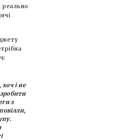
к реально
ячі
джету
отрібна
ч:
хоч і не
 зробити
еги з
повілли,
упу.
и
і