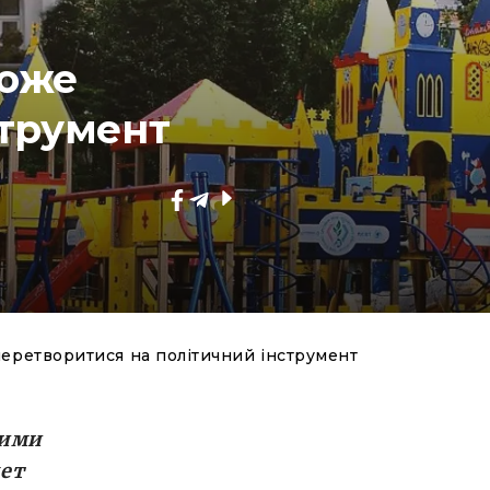
може
струмент
перетворитися на політичний інструмент
кими
жет