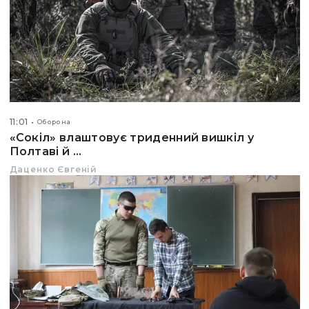
11:01
Оборона
«Сокіл» влаштовує триденний вишкіл у
Полтаві й ...
Даценко Євгеній