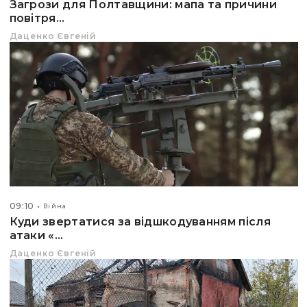
Загрози для Полтавщини: мапа та причини
повітря...
Даценко Євгеній
09:10
Війна
Куди звертатися за відшкодуванням після
атаки «...
Даценко Євгеній