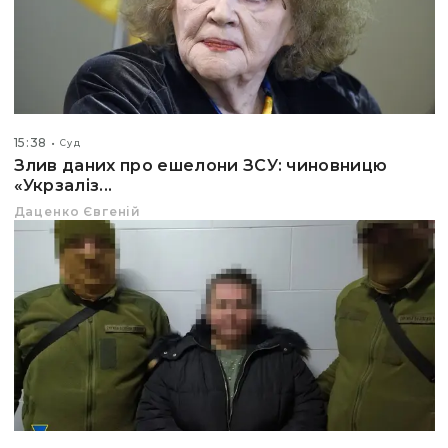
15:38
Суд
Злив даних про ешелони ЗСУ: чиновницю
«Укрзаліз...
Даценко Євгеній