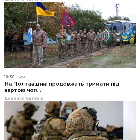
16:30
Суд
На Полтавщині продовжать тримати під
вартою чол...
Даценко Євгеній