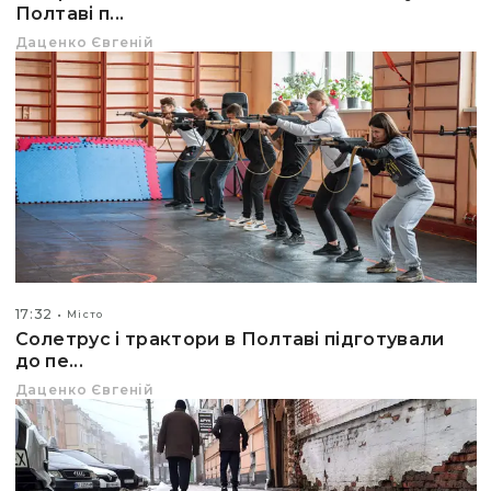
Полтаві п...
Даценко Євгеній
17:32
Місто
Солетрус і трактори в Полтаві підготували
до пе...
Даценко Євгеній