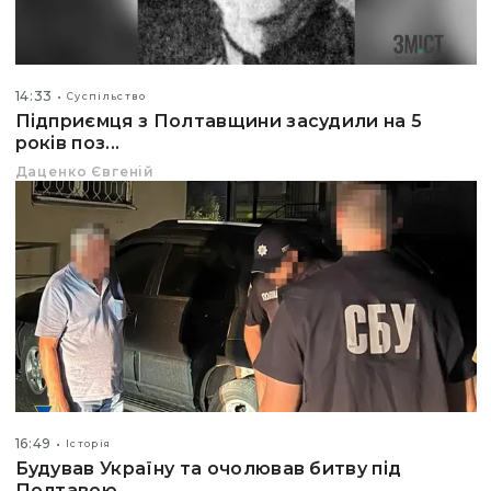
14:33
Суспільство
Підприємця з Полтавщини засудили на 5
років поз...
Даценко Євгеній
16:49
Історія
Будував Україну та очолював битву під
Полтавою....