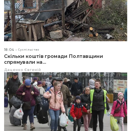
18:04
Суспільство
Скільки коштів громади Полтавщини
спрямували на...
Даценко Євгеній