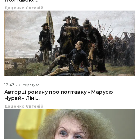
Даценко Євгеній
17:43
Література
Авторці роману про полтавку «Марусю
Чурай» Ліні...
Даценко Євгеній