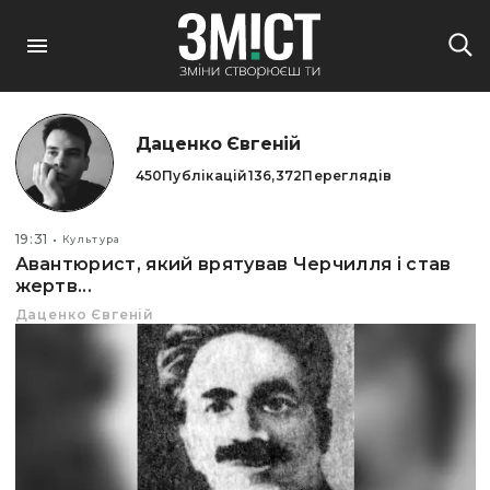
Даценко Євгеній
450
Публікацій
136,372
Переглядів
19:31
Культура
Авантюрист, який врятував Черчилля і став
жертв...
Даценко Євгеній