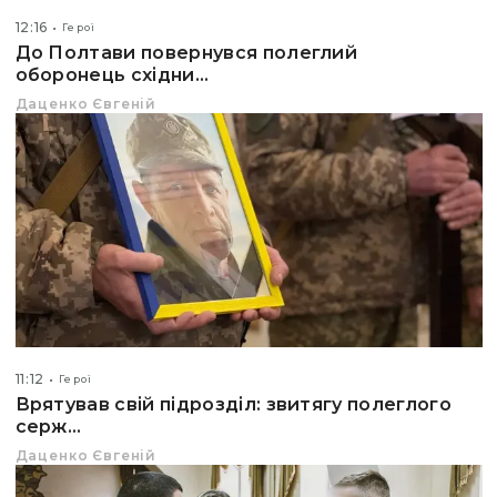
12:16
Герої
До Полтави повернувся полеглий
оборонець східни...
Даценко Євгеній
11:12
Герої
Врятував свій підрозділ: звитягу полеглого
серж...
Даценко Євгеній