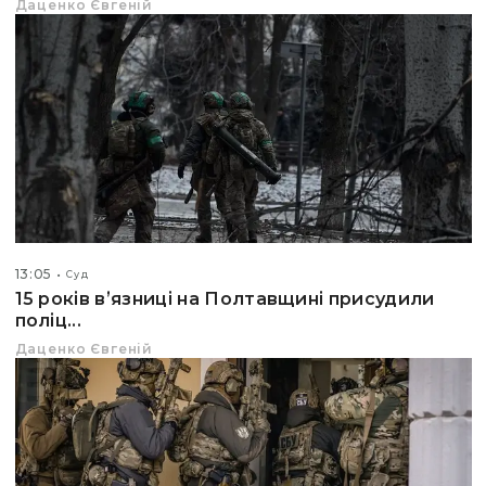
Даценко Євгеній
13:05
Суд
15 років вʼязниці на Полтавщині присудили
поліц...
Даценко Євгеній