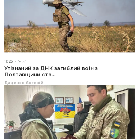
11:25
Герої
Упізнаний за ДНК загиблий воїн з
Полтавщини ста...
Даценко Євгеній