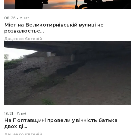
08:26
Місто
Міст на Великотирнівській вулиці не
розвалюєтьс...
Даценко Євгеній
18:21
Герої
На Полтавщині провели у вічність батька
двох ді...
Даценко Євгеній