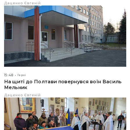
Даценко Євгеній
15:48
Герої
На щиті до Полтави повернувся воїн Василь
Мельник
Даценко Євгеній