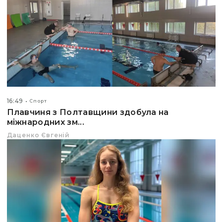
16:49
Спорт
Плавчиня з Полтавщини здобула на
міжнародних зм...
Даценко Євгеній