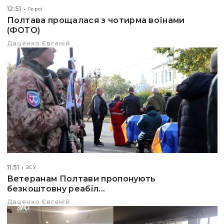
12:51
Герої
Полтава прощалася з чотирма воїнами
(ФОТО)
Даценко Євгеній
11:51
ЗСУ
Ветеранам Полтави пропонують
безкоштовну реабіл...
Даценко Євгеній