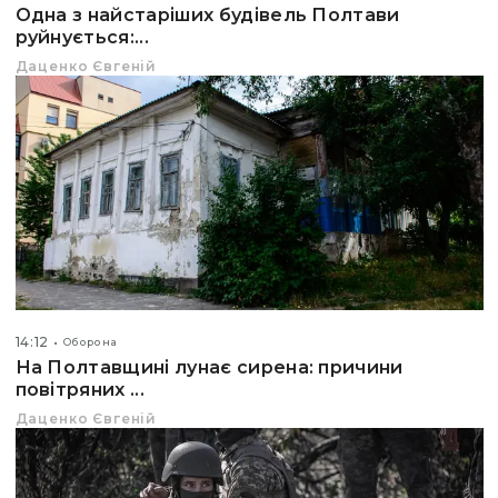
Одна з найстаріших будівель Полтави
руйнується:...
Даценко Євгеній
14:12
Оборона
На Полтавщині лунає сирена: причини
повітряних ...
Даценко Євгеній