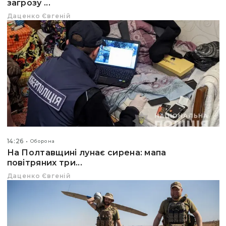
загрозу ...
Даценко Євгеній
14:26
Оборона
На Полтавщині лунає сирена: мапа
повітряних три...
Даценко Євгеній