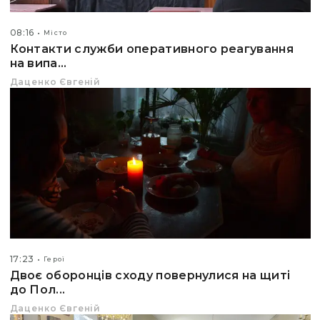
08:16
Місто
Контакти служби оперативного реагування
на випа...
Даценко Євгеній
17:23
Герої
Двоє оборонців сходу повернулися на щиті
до Пол...
Даценко Євгеній