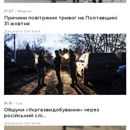
17:57
Оборона
Причини повітряних тривог на Полтавщині
31 жовтня
Даценко Євгеній
16:16
Суд
Обшуки «Укргазвидобування» через
російський слі...
Даценко Євгеній