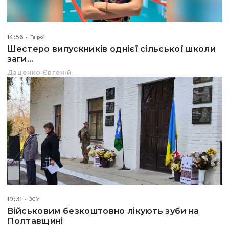
14:56
Герої
Шестеро випускників однієї сільської школи
заги...
Даценко Євгеній
19:31
ЗСУ
Військовим безкоштовно лікують зуби на
Полтавщині