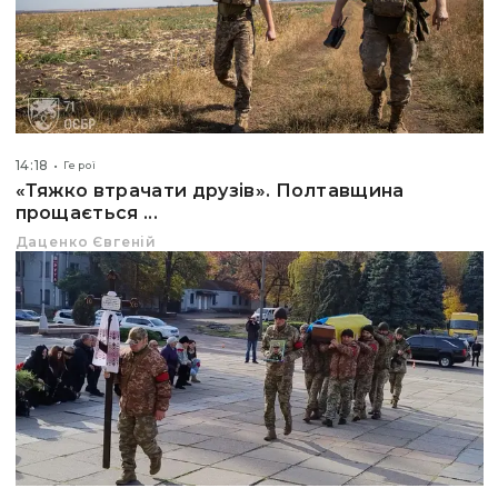
14:18
Герої
«Тяжко втрачати друзів». Полтавщина
прощається ...
Даценко Євгеній