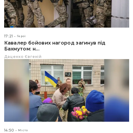
17:21
Герої
Кавалер бойових нагород загинув під
Бахмутом: н...
Даценко Євгеній
14:50
Місто