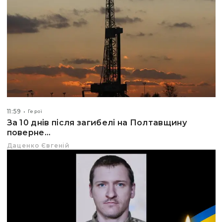
11:59
Герої
За 10 днів після загибелі на Полтавщину
поверне...
Даценко Євгеній