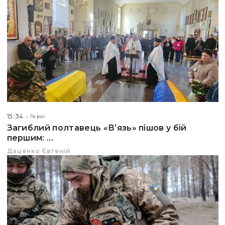
15:34
Герої
Загиблий полтавець «Вʼязь» пішов у бій
першим: ...
Даценко Євгеній