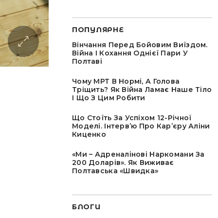
ПОПУЛЯРНЕ
Вінчання Перед Бойовим Виїздом.
Війна І Кохання Однієї Пари У
Полтаві
Чому МРТ В Нормі, А Голова
Тріщить? Як Війна Ламає Наше Тіло
І Що З Цим Робити
Що Стоїть За Успіхом 12-Річної
Моделі. Інтервʼю Про Карʼєру Аліни
Киценко
«Ми – Адреналінові Наркомани За
200 Доларів». Як Виживає
Полтавська «швидка»
БЛОГИ