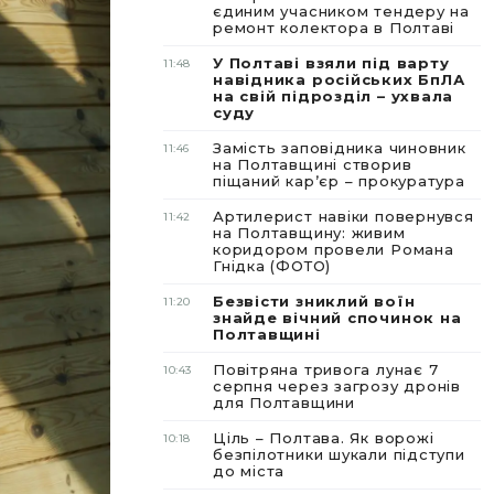
єдиним учасником тендеру на
ремонт колектора в Полтаві
У Полтаві взяли під варту
11:48
навідника російських БпЛА
на свій підрозділ – ухвала
суду
Замість заповідника чиновник
11:46
на Полтавщині створив
піщаний карʼєр – прокуратура
Артилерист навіки повернувся
11:42
на Полтавщину: живим
коридором провели Романа
Гнідка (ФОТО)
Безвісти зниклий воїн
11:20
знайде вічний спочинок на
Полтавщині
Повітряна тривога лунає 7
10:43
серпня через загрозу дронів
для Полтавщини
Ціль – Полтава. Як ворожі
10:18
безпілотники шукали підступи
до міста