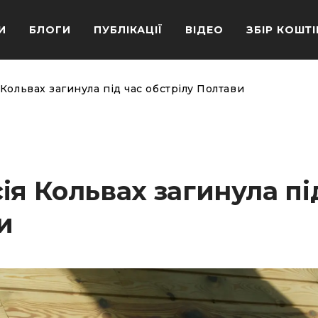
И
БЛОГИ
ПУБЛІКАЦІЇ
ВІДЕО
ЗБІР КОШТІ
Кольвах загинула під час обстрілу Полтави
ія Кольвах загинула пі
и