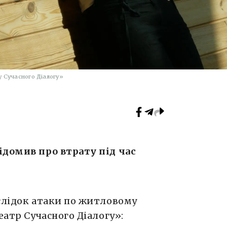
 Сучасного Діалогу»
ідомив про втрату під час
аслідок атаки по житловому
еатр Сучасного Діалогу»: