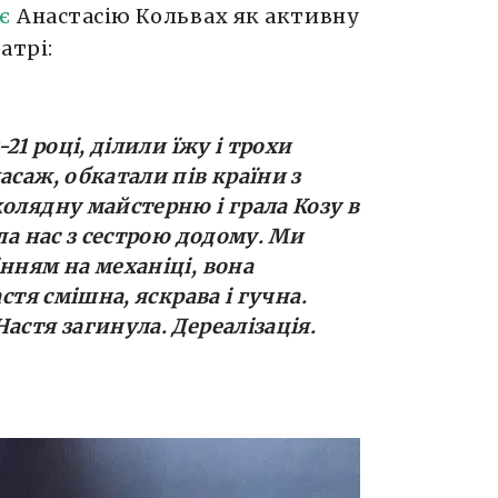
є
Анастасію Кольвах як активну
атрі:
21 році, ділили їжу і трохи
асаж, обкатали пів країни з
олядну майстерню і грала Козу в
ла нас з сестрою додому. Ми
нням на механіці, вона
астя смішна, яскрава і гучна.
астя загинула. Дереалізація.