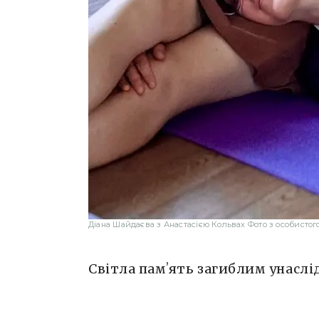
Діана Шайдаєва з Анастасією Кольвах Фото з особистог
Світла памʼять загиблим унаслід