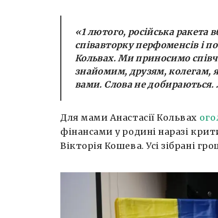
«1 лютого, російська ракета 
співавторку перфоменсів і п
Кольвах. Ми приносимо співчу
знайомим, друзям, колегам, як
вами. Слова не добираються.
Для мами Анастасії Кольвах
ого
фінансами у родині наразі кри
Вікторія Кошева. Усі зібрані гр