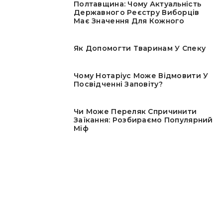
Полтавщина: Чому Актуальність
Державного Реєстру Виборців
Має Значення Для Кожного
Як Допомогти Тваринам У Спеку
Чому Нотаріус Може Відмовити У
Посвідченні Заповіту?
Чи Може Переляк Спричинити
Заїкання: Розбираємо Популярний
Міф