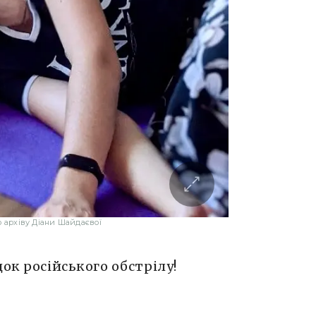
о архіву Діани Шайдаєвої
ок російського обстрілу!