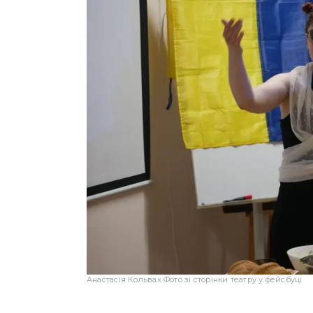
Анастасія Кольвах Фото зі сторінки театру у фейсбуці