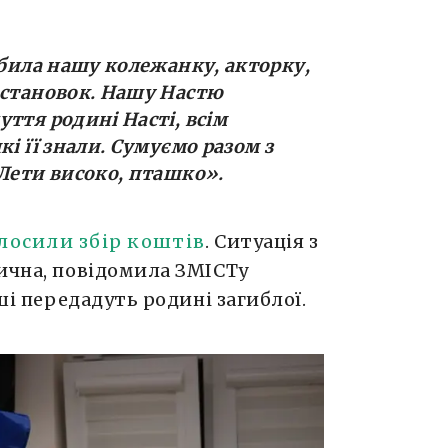
вбила нашу колежанку, акторку,
остановок. Нашу Настю
ття родині Насті, всім
і її знали. Сумуємо разом з
 Лети високо, пташко».
лосили збір коштів
. Ситуація з
тична, повідомила ЗМІСТу
оші передадуть родині загиблої.