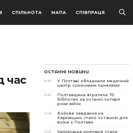
В
СПІЛЬНОТА
МАПА
СПІВПРАЦЯ
ОСТАННІ НОВИНИ
д час
У Полтаві обладнали медичний
16:20
центр сонячними панелями
Полтавщина втратила 70
15:32
бібліотек за останні чотири
роки війни
Бойове завдання на
14:45
Харківщині стало останнім для
воїна з Полтави
Запорізька компанія стала
13:02