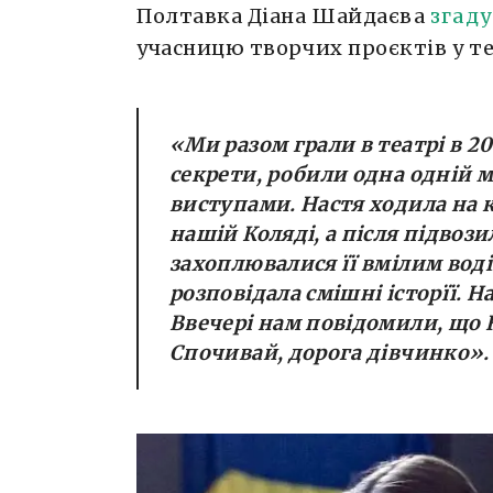
Полтавка Діана Шайдаєва
згаду
учасницю творчих проєктів у те
«Ми разом грали в театрі в 20-
секрети, робили одна одній м
виступами. Настя ходила на к
нашій Коляді, а після підвози
захоплювалися її вмілим воді
розповідала смішні історїї. Н
Ввечері нам повідомили, що Н
Спочивай, дорога дівчинко».