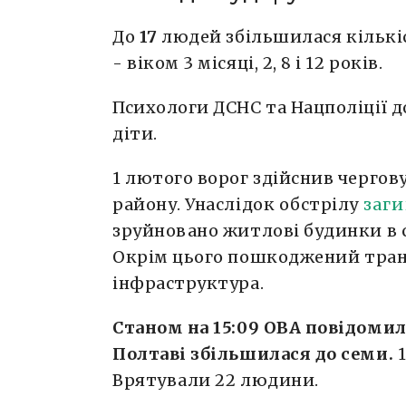
До
17
людей збільшилася кількіс
- віком 3 місяці, 2, 8 і 12 років.
Психологи ДСНС та Нацполіції до
діти.
1 лютого ворог здійснив черго
району. Унаслідок обстрілу
заг
зруйновано житлові будинки в 
Окрім цього пошкоджений тран
інфраструктура.
Станом на 15:09 ОВА повідомил
Полтаві збільшилася до семи.
Врятували 22 людини.