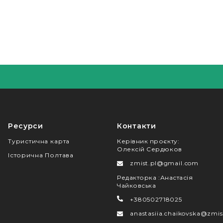
Ресурси
Контакти
Туристична карта
Керівник проєкту
:
Олексій Сердюков
Історична Полтава
zmist.pl@gmail.com
Редакторка
:
Анастасія
Чайковська
+380502718025
anastasiia.chaikovska@zmis