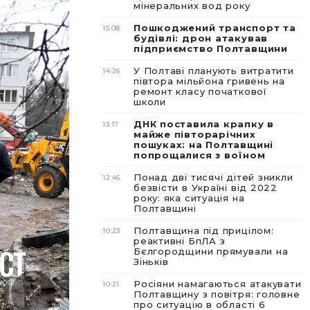
мінеральних вод року
Пошкоджений транспорт та
15:08
будівлі: дрон атакував
підприємство Полтавщини
У Полтаві планують витратити
14:26
півтора мільйона гривень на
ремонт класу початкової
школи
ДНК поставила крапку в
13:17
майже півторарічних
пошуках: на Полтавщині
попрощалися з воїном
Понад дві тисячі дітей зникли
12:46
безвісти в Україні від 2022
року: яка ситуація на
Полтавщині
Полтавщина під прицілом:
10:23
реактивні БпЛА з
Бєлгородщини прямували на
Зіньків
Росіяни намагаються атакувати
10:21
Полтавщину з повітря: головне
про ситуацію в області 6