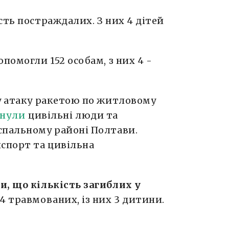
ть постраждалих. З них 4 дітей
помогли 152 особам, з них 4 -
ву атаку ракетою по житловому
инули
цивільні люди та
спальному районі Полтави.
спорт та цивільна
и, що кількість загиблих у
14 травмованих, із них 3 дитини.