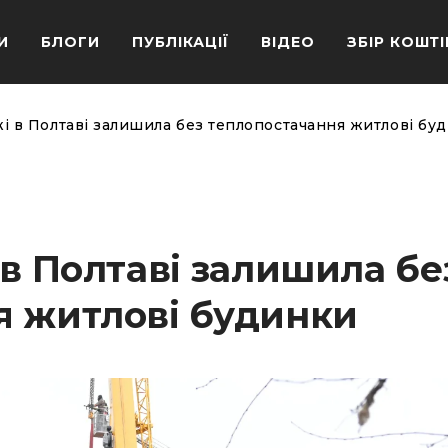
И
БЛОГИ
ПУБЛІКАЦІЇ
ВІДЕО
ЗБІР КОШТІ
жі в Полтаві залишила без теплопостачання житлові бу
 в Полтаві залишила бе
я житлові будинки