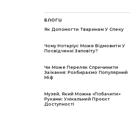
БЛОГИ
Як Допомогти Тваринам У Спеку
Чому Нотаріус Може Відмовити У
Посвідченні Заповіту?
Чи Може Переляк Спричинити
Заїкання: Розбираємо Популярний
Міф
Музей, Який Можна «побачити»
Руками: Унікальний Проєкт
Доступності