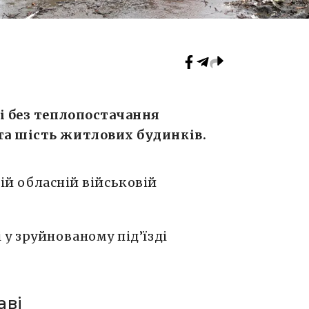
і без теплопостачання
а шість житлових будинків.
ій обласній військовій
у зруйнованому під’їзді
аві