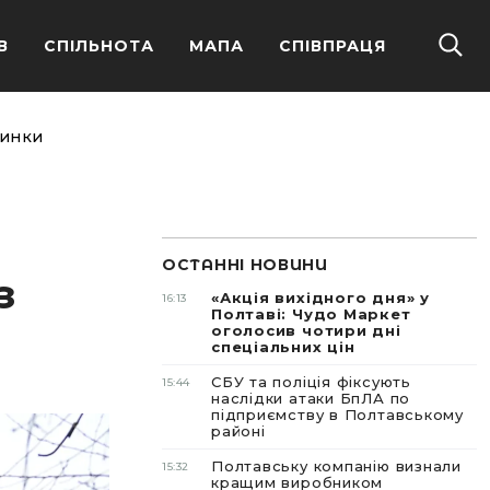
В
СПІЛЬНОТА
МАПА
СПІВПРАЦЯ
динки
ОСТАННІ НОВИНИ
з
«Акція вихідного дня» у
16:13
Полтаві: Чудо Маркет
оголосив чотири дні
спеціальних цін
СБУ та поліція фіксують
15:44
наслідки атаки БпЛА по
підприємству в Полтавському
районі
Полтавську компанію визнали
15:32
кращим виробником