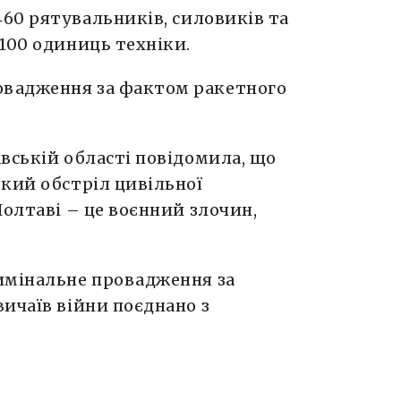
460 рятувальників, силовиків та
100 одиниць техніки.
вадження за фактом ракетного
вській області повідомила, що
кий обстріл цивільної
Полтаві – це воєнний злочин,
имінальне провадження за
ичаїв війни поєднано з