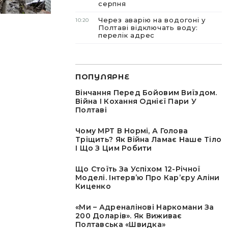
серпня
Через аварію на водогоні у
10:20
Полтаві відключать воду:
перелік адрес
ПОПУЛЯРНЕ
Вінчання Перед Бойовим Виїздом.
Війна І Кохання Однієї Пари У
Полтаві
Чому МРТ В Нормі, А Голова
Тріщить? Як Війна Ламає Наше Тіло
І Що З Цим Робити
Що Стоїть За Успіхом 12-Річної
Моделі. Інтервʼю Про Карʼєру Аліни
Киценко
«Ми – Адреналінові Наркомани За
200 Доларів». Як Виживає
Полтавська «швидка»