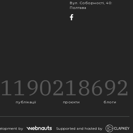
Вул. Соборності, 40
:
Полтава
1190
218
692
публікації
проєкти
блоги
velopment by
Supported and hosted by