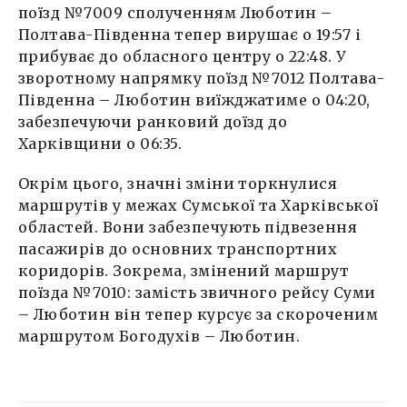
поїзд №7009 сполученням Люботин –
Полтава-Південна тепер вирушає о 19:57 і
прибуває до обласного центру о 22:48. У
зворотному напрямку поїзд №7012 Полтава-
Південна – Люботин виїжджатиме о 04:20,
забезпечуючи ранковий доїзд до
Харківщини о 06:35.
Окрім цього, значні зміни торкнулися
маршрутів у межах Сумської та Харківської
областей. Вони забезпечують підвезення
пасажирів до основних транспортних
коридорів. Зокрема, змінений маршрут
поїзда №7010: замість звичного рейсу Суми
– Люботин він тепер курсує за скороченим
маршрутом Богодухів – Люботин.