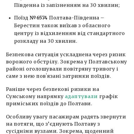
Південна із запізненням на 30 хвилин;
Поїзд
№6574
Полтава-Південна –
Берестин також виїхав з обласного
центру із відхиленням від стандартного
розкладу на 30 хвилин.
Безпекова ситуація ускладнена через ризик
ворожого обстрілу. Зокрема у Полтавському
районі оголошували повітряну тривогу і
саме з нею повʼязані затримки поїздів.
Раніше через безпекові ризики на
Сумському напрямку
адаптували
графік
приміських поїздів до Полтави.
Особливу увагу пасажирам радять звернути
на потяги, що з’єднують Полтаву з
сусідніми вузлами. Зокрема, щоденний