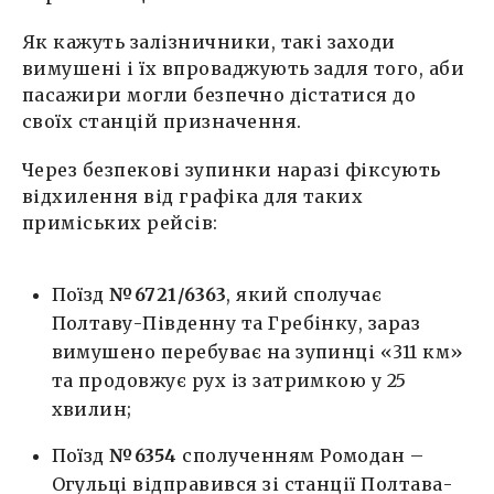
Як кажуть залізничники, такі заходи
вимушені і їх впроваджують задля того, аби
пасажири могли безпечно дістатися до
своїх станцій призначення.
Через безпекові зупинки наразі фіксують
відхилення від графіка для таких
приміських рейсів:
Поїзд
№6721/6363
, який сполучає
Полтаву-Південну та Гребінку, зараз
вимушено перебуває на зупинці «311 км»
та продовжує рух із затримкою у 25
хвилин;
Поїзд
№6354
сполученням Ромодан –
Огульці відправився зі станції Полтава-