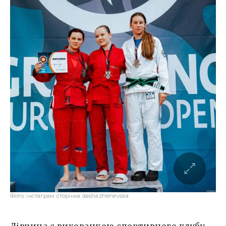
Фото: інстаграм сторінка dashazhenevska
Дівчина є вихованкою спортивного клубу