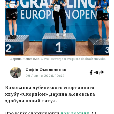
Дарина Женевська
Фото: інстаграм сторінка dashazhenevska
Софія Омельченко
09 Липня 2026, 10:42
Вихованка лубенського спортивного
клубу «Скорпіон» Дарина Женевська
здобула новий титул.
Про успіх спортсменки
повідомили
20