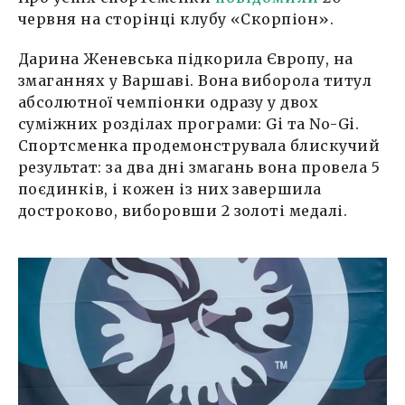
червня на сторінці клубу «Скорпіон».
Дарина Женевська підкорила Європу, на
змаганнях у Варшаві. Вона виборола титул
абсолютної чемпіонки одразу у двох
суміжних розділах програми: Gi та No-Gi.
Спортсменка продемонструвала блискучий
результат: за два дні змагань вона провела 5
поєдинків, і кожен із них завершила
достроково, виборовши 2 золоті медалі.