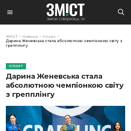
>
>
>
ЗМІСТ
Новини
Спорт
Дарина Женевська стала абсолютною чемпіонкою світу з
грепплінгу
СПОРТ
Дарина Женевська стала
абсолютною чемпіонкою світу
з грепплінгу