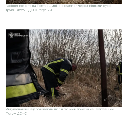
Гасіння пожежі на Полтавщині, які сталися через підпали сухої
трави. Фото – ДСНС України
Рятувальники відпочивають після гасіння пожежі на Полтавщині.
Фото – ДСНС