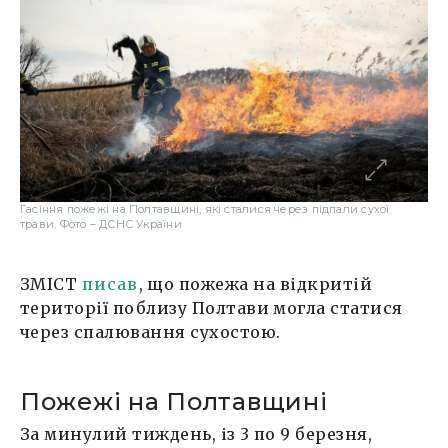
Гасіння пожежі на Полтавщині, які сталися через підпали сухої
трави. Фото – ДСНС України
ЗМІСТ
писав
, що пожежа на відкритій
території поблизу Полтави могла статися
через спалювання сухостою.
Пожежі на Полтавщині
За минулий тиждень, із 3 по 9 березня,