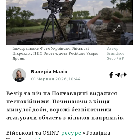
Ілюстративне Фото Українські Військові
Автор:
Підрозділу ППО Вистежують Російські Ударні
Francisco
Дрони.
Seco / AP
Валерія Малік
01 Червня 2026, 10:44
Вечір та ніч на Полтавщині видалися
неспокійними. Починаючи з кінця
минулої доби, ворожі безпілотники
атакували область з кількох напрямків.
Військові та OSINT-
ресурс
«Розвідка