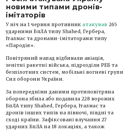
новими типами дронів-
імітаторів
У ніч на 1 червня противник
атакував
265
ударними БпЛА типу Shahed, Гербера,
Італмас та дронами-імітаторами типу
«Пародія».
Повітряний напад відбивали авіація,
зенітні ракетні війська, підрозділи РЕБ та
безпілотних систем, мобільні вогневі групи
Сил оборони України.
За попередніми даними протиповітряна
оборона збила або подавила 228 ворожих
БпЛА типу Shahed, Гербера, Італмас та
дронів інших типів на півночі, півдні та
сході країни. Зафіксовані влучання 27
ударних БпЛА на 18 локаціях, а також