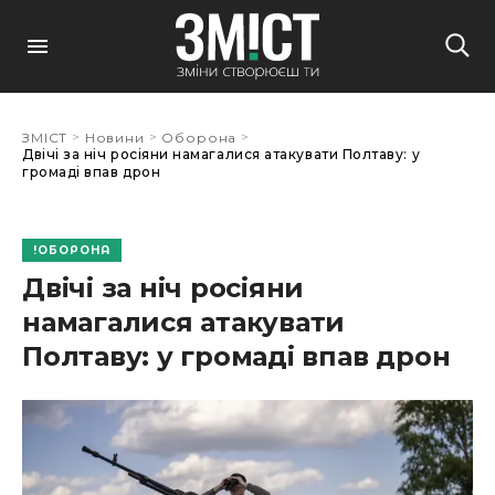
>
>
>
ЗМІСТ
Новини
Оборона
Двічі за ніч росіяни намагалися атакувати Полтаву: у
громаді впав дрон
ОБОРОНА
Двічі за ніч росіяни
намагалися атакувати
Полтаву: у громаді впав дрон