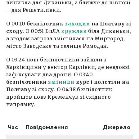
виникла для Диканьки, а ближче до півночі
– для Решетилівки.
О 00:10
безпілотник
заходив
на Полтаву зі
сходу
. О 00:51 БпЛА
кружляв
біля Диканьки,
а згодом загроза змістилася на Миргород,
місто Заводське та селище Ромодан.
О 03:24 нові безпілотники зайшли з
Харківщини у вектор Карлівки, де невдовзі
зафіксували два дрони. О 03:40
безпілотники
змі
н
или
курс і полетіли на
Полтаву
зі сходу. О 04:38 безпілотник
пройшов повз Кременчук зі східного
напрямку.
Час
Повідомлення
Джерело