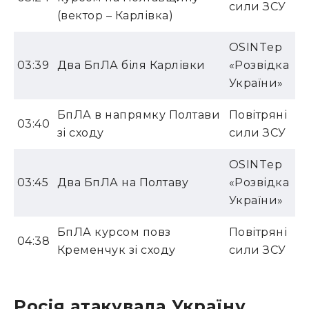
сили ЗСУ
(вектор – Карлівка)
OSINTер
03:39
Два БпЛА біля Карлівки
«Розвідка
України»
БпЛА в напрямку Полтави
Повітряні
03:40
зі сходу
сили ЗСУ
OSINTер
03:45
Два БпЛА на Полтаву
«Розвідка
України»
БпЛА курсом повз
Повітряні
04:38
Кременчук зі сходу
сили ЗСУ
Росія атакувала Україну