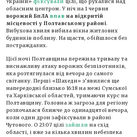
України»
фіксували
цілі, що рухалися над
обласним центром. У ніч на 1 червня
ворожий БпЛА
впав
на відкритій
місцевості у Полтавському районі
.
Вибухова хвиля вибила вікна житлових
будинків поблизу. На щастя, обійшлося без
постраждалих.
Цієї ночі Полтавщина пережила тривалу та
виснажливу атаку ворожих безпілотників,
яка розтягнулася від вечора до самого
світанку. Перші «Шахеди» з’явилися ще
напередодні близько 16:18 на межі Сумської
та Харківської областей, тримаючи курс на
Полтавщину. Головна ж загроза для регіону
розпочалася ближче до одинадцятої вечора,
коли один дрон зафіксували в районі
Чутового. О 23:07 цілі
зайшли
на схід
області, і вже за кілька хвилин небезпека