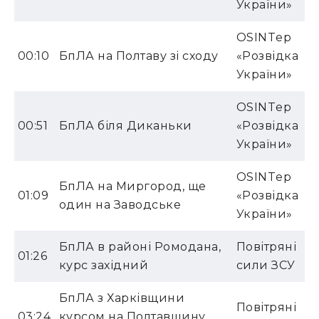
України»
OSINTер
00:10
БпЛА на Полтаву зі сходу
«Розвідка
України»
OSINTер
00:51
БпЛА біля Диканьки
«Розвідка
України»
OSINTер
БпЛА на Миргород, ще
01:09
«Розвідка
один на Заводське
України»
БпЛА в районі Ромодана,
Повітряні
01:26
курс західний
сили ЗСУ
БпЛА з Харківщини
Повітряні
03:24
курсом на Полтавщину