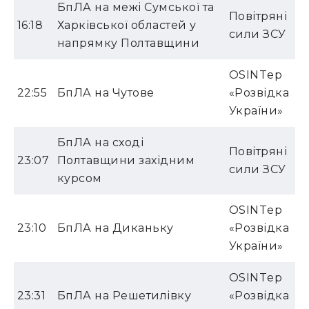
БпЛА на межі Сумської та
Повітряні
16:18
Харківської областей у
сили ЗСУ
напрямку Полтавщини
OSINTер
22:55
БпЛА на Чутове
«Розвідка
України»
БпЛА на сході
Повітряні
23:07
Полтавщини західним
сили ЗСУ
курсом
OSINTер
23:10
БпЛА на Диканьку
«Розвідка
України»
OSINTер
23:31
БпЛА на Решетилівку
«Розвідка