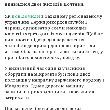
виявилися двоє жителів Полтави.
Як
повідомили
в Західному регіональному
управлінні Держприкордонслужби 1
червня, організатор схеми знаходив
клієнтів через один із месенджерів. Щоб не
викликати підозр, для перевезення
чоловіків до прикордоння використали
автомобіль волонтерів та вигадали легенду
про нібито волонтерську поїздку.
У визначений час один із учасників
оборудки на мікроавтобусі повіз двох
полтавців у напрямку державного кордону з
Молдовою. Однак дорогою машину
зупинили прикордонники, а пасажирів
затримали.
Під час перевірки з’ясували, що за