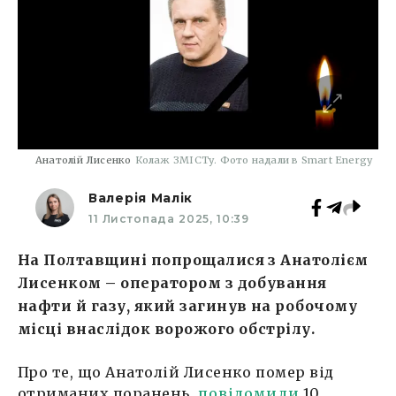
Анатолій Лисенко
Колаж ЗМІСТу. Фото надали в Smart Energy
Валерія Малік
11 Листопада 2025, 10:39
На Полтавщині попрощалися з Анатолієм
Лисенком – оператором з добування
нафти й газу, який загинув на робочому
місці внаслідок ворожого обстрілу.
Про те, що Анатолій Лисенко помер від
отриманих поранень,
повідомили
10