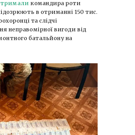
атримали
командира роти
ідозрюють в отриманні 150 тис.
оохоронці та слідчі
я неправомірної вигоди від
монтного батальйону на