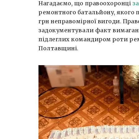
Нагадаємо, що правоохоронці
з
ремонтного батальйону, якого п
грн неправомірної вигоди. Прав
задокументували факт вимаганн
підлеглих командиром роти ре
Полтавщині.