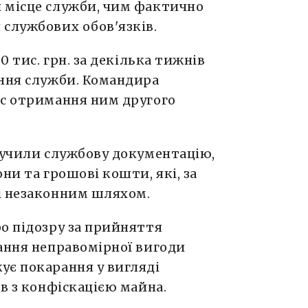
 місце служби, чим фактично
 службових обов'язків.
0 тис. грн. за декілька тижнів
ення служби. Командира
ас отримання ним другого
лучили службову документацію,
ни та грошові кошти, які, за
і незаконним шляхом.
о підозру за прийняття
ання неправомірної вигоди
ує покарання у вигляді
ів з конфіскацією майна.