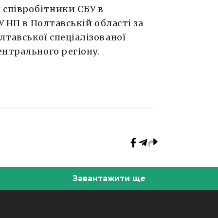
 співробітники СБУ в
У НП в Полтавській області за
тавської спеціалізованої
ентрального регіону.
Завантажити ще