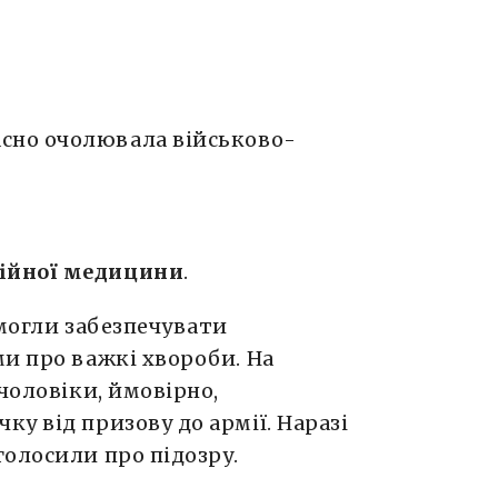
часно очолювала військово-
ційної медицини
.
 могли забезпечувати
и про важкі хвороби. На
чоловіки, ймовірно,
у від призову до армії. Наразі
олосили про підозру.