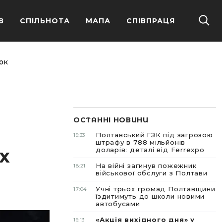
В
СПІЛЬНОТА
МАПА
СПІВПРАЦЯ
ок
ОСТАННІ НОВИНИ
Полтавський ГЗК під загрозою
19:33
штрафу в 788 мільйонів
х
доларів: деталі від Ferrexpo
На війні загинув пожежник
18:21
військової обслуги з Полтави
Учні трьох громад Полтавщини
17:04
їздитимуть до школи новими
автобусами
«Акція вихідного дня» у
16:13