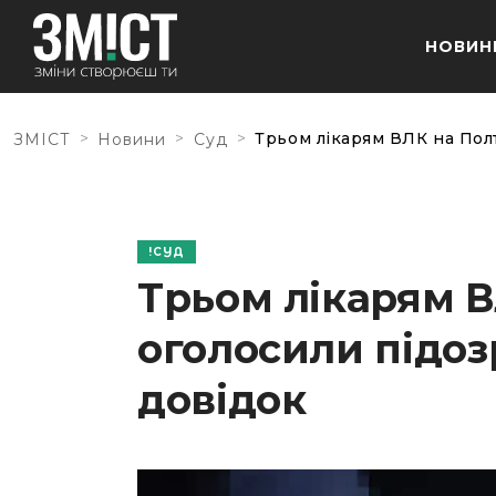
НОВИН
>
>
>
Трьом лікарям ВЛК на Пол
ЗМІСТ
Новини
Суд
СУД
Трьом лікарям 
оголосили підоз
довідок