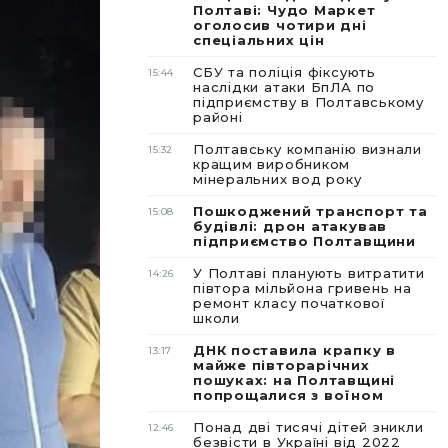
Полтаві: Чудо Маркет
оголосив чотири дні
спеціальних цін
СБУ та поліція фіксують
15:44
наслідки атаки БпЛА по
підприємству в Полтавському
районі
Полтавську компанію визнали
15:32
кращим виробником
мінеральних вод року
Пошкоджений транспорт та
15:08
будівлі: дрон атакував
підприємство Полтавщини
У Полтаві планують витратити
14:26
півтора мільйона гривень на
ремонт класу початкової
школи
ДНК поставила крапку в
13:17
майже півторарічних
пошуках: на Полтавщині
попрощалися з воїном
Понад дві тисячі дітей зникли
12:46
безвісти в Україні від 2022