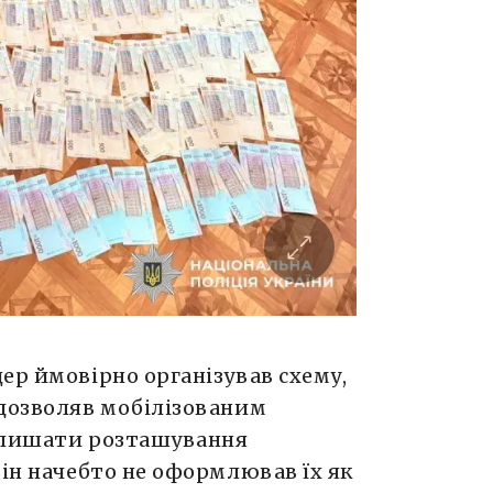
ер ймовірно організував схему,
 дозволяв мобілізованим
залишати розташування
він начебто не оформлював їх як