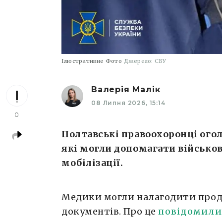
Ілюстративне Фото
Джерело: СБУ
Валерія Малік
08 Липня 2026, 15:14
0
Полтавські правоохоронці ого
які могли допомагати військо
мобілізації.
Медики могли налагодити про
документів. Про це
повідомили