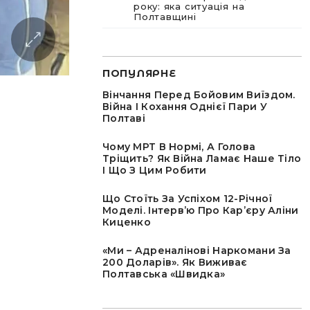
року: яка ситуація на
Полтавщині
ПОПУЛЯРНЕ
Вінчання Перед Бойовим Виїздом.
Війна І Кохання Однієї Пари У
Полтаві
Чому МРТ В Нормі, А Голова
Тріщить? Як Війна Ламає Наше Тіло
І Що З Цим Робити
Що Стоїть За Успіхом 12-Річної
Моделі. Інтервʼю Про Карʼєру Аліни
Киценко
«Ми – Адреналінові Наркомани За
200 Доларів». Як Виживає
Полтавська «швидка»