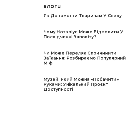
БЛОГИ
Як Допомогти Тваринам У Спеку
Чому Нотаріус Може Відмовити У
Посвідченні Заповіту?
Чи Може Переляк Спричинити
Заїкання: Розбираємо Популярний
Міф
Музей, Який Можна «побачити»
Руками: Унікальний Проєкт
Доступності