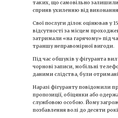
таких, що самовільно залишили
сприяв ухиленню від виконання
Свої послуги ділок оцінював у 15
відсутності за місцем проходж
затримали «на гарячому» під ч
траншу неправомірної вигоди.
Під час обшуків у фігуранта ви
чорнові записи, мобільні телефо
даними слідства, були отриман
Наразі фігуранту повідомили пр
пропозиції, обіцянки або одерж
службовою особою. Йому загрож
позбавлення волі до десяти рок