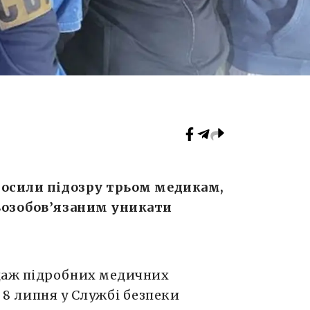
лосили підозру трьом медикам,
возобов’язаним уникати
даж підробних медичних
8 липня у Службі безпеки