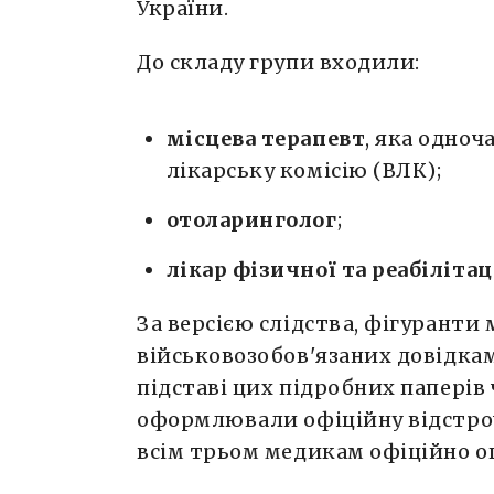
України.
До складу групи входили:
місцева терапевт
, яка одно
лікарську комісію (ВЛК);
отоларинголог
;
лікар фізичної та реабіліта
За версією слідства, фігуранти
військовозобов'язаних довідкам
підставі цих підробних паперів 
оформлювали офіційну відстрочк
всім трьом медикам офіційно ог