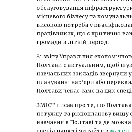
обслуговування інфраструктури
місцевого бізнесу та комунальн
високою потреба у кваліфікова
працівниках, що є критично в
громади в літній період.
Зі звіту Управління економічног
Полтави є актуальним, щоб шук
навчальних закладів звернули у
плануванні кар'єри або переква
Полтави чекає саме на цих спеці
ЗМІСТ писав про те, що Полтава
потужну та різнопланову вищу 
навчання в Полтаві та де можна
спеціальності читайте в
матері