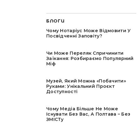
БЛОГИ
Чому Нотаріус Може Відмовити У
Посвідченні Заповіту?
Чи Може Переляк Спричинити
Заїкання: Розбираємо Популярний
Міф
Музей, Який Можна «побачити»
Руками: Унікальний Проєкт
Доступності
Чому Медіа Більше Не Може
Існувати Без Вас, А Полтава – Без
ЗМІСТу