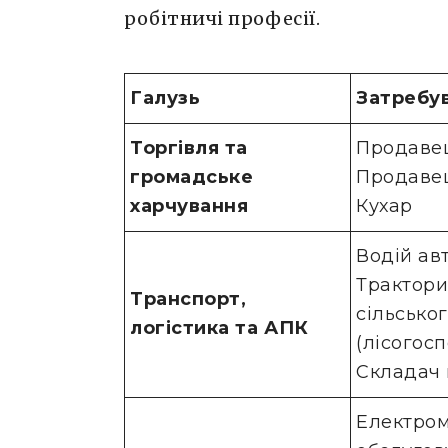
робітничі професії.
Галузь
Затребу
Торгівля та
Продавец
громадське
Продавец
харчування
Кухар
Водій ав
Трактори
Транспорт,
сільсько
логістика та АПК
(лісогос
Складач 
Електром