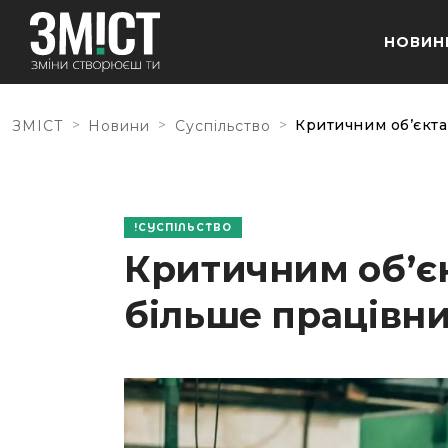
НОВИН
>
>
>
Критичним обʼєкта
ЗМІСТ
Новини
Суспільство
СУСПІЛЬСТВО
Критичним обʼє
більше працівни