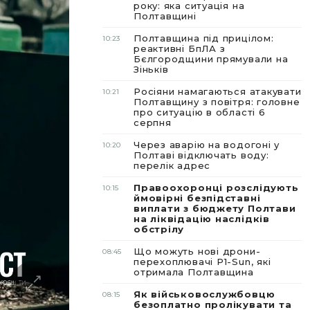
року: яка ситуація на
Полтавщині
Полтавщина під прицілом:
10:23
реактивні БпЛА з
Бєлгородщини прямували на
Зіньків
Росіяни намагаються атакувати
10:21
Полтавщину з повітря: головне
про ситуацію в області 6
серпня
Через аварію на водогоні у
10:20
Полтаві відключать воду:
перелік адрес
Правоохоронці розслідують
10:15
ймовірні безпідставні
виплати з бюджету Полтави
на ліквідацію наслідків
обстрілу
Що можуть нові дрони-
08:45
перехоплювачі P1-Sun, які
отримала Полтавщина
Як військовослужбовцю
08:15
безоплатно пролікувати та