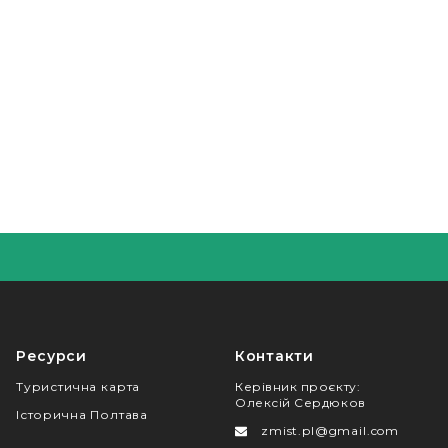
Ресурси
Контакти
Туристична карта
Керівник проєкту
:
Олексій Сердюков
Історична Полтава
zmist.pl@gmail.com