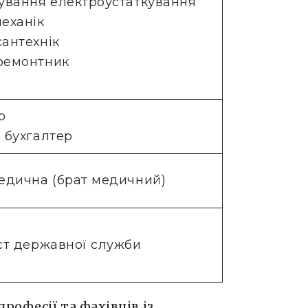
ування електроустаткування
еханік
антехнік
ремонтник
р
 бухгалтер
едична (брат медичний)
ст державної служби
рофесії та фахівців із