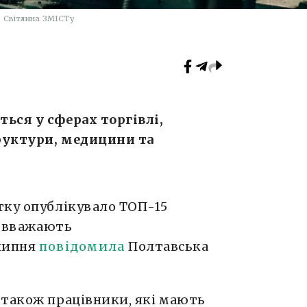
 Світлина ЗМІСТу
ься у сферах торгівлі,
руктури, медицини та
тку опублікувало ТОП-15
кі вважають
 липня
повідомила
Полтавська
 також працівники, які мають