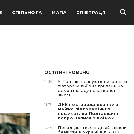
В
СПІЛЬНОТА
МАПА
СПІВПРАЦЯ
ОСТАННІ НОВИНИ
У Полтаві планують витратити
14:26
півтора мільйона гривень на
ремонт класу початкової
школи
ДНК поставила крапку в
13:17
майже півторарічних
пошуках: на Полтавщині
попрощалися з воїном
Понад дві тисячі дітей зникли
12:46
безвісти в Україні від 2022