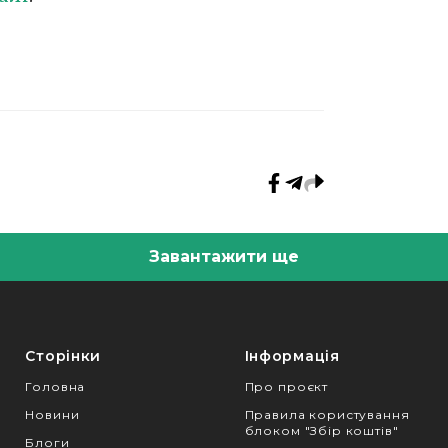
Завантажити ще
Сторінки
Інформація
Головна
Про проєкт
Новини
Правила користування
блоком "Збір коштів"
Блоги