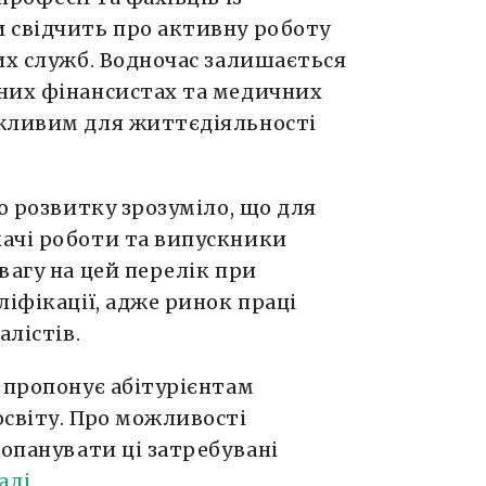
 свідчить про активну роботу
их служб. Водночас залишається
них фінансистах та медичних
ажливим для життєдіяльності
о розвитку зрозуміло, що для
ачі роботи та випускники
вагу на цей перелік при
ліфікації, адже ринок праці
алістів.
 пропонує абітурієнтам
освіту. Про можливості
 опанувати ці затребувані
алі
.