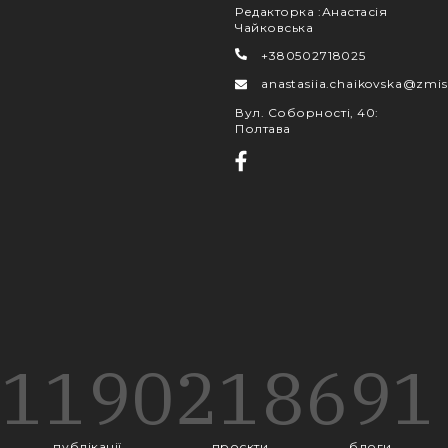
Редакторка
:
Анастасія
Чайковська
+380502718025
anastasiia.chaikovska@zmis
Вул. Соборності, 40
:
Полтава
1190
218
691
публікації
проєкти
блоги