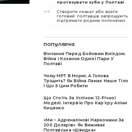
протезувати зуби у Полтаві
Створити плакат або взяти
19:31
готовий: полтавців запрошують
підтримати родини полонених
ПОПУЛЯРНЕ
Вінчання Перед Бойовим Виїздом.
Війна І Кохання Однієї Пари У
Полтаві
Чому МРТ В Нормі, А Голова
Тріщить? Як Війна Ламає Наше Тіло
І Що З Цим Робити
Що Стоїть За Успіхом 12-Річної
Моделі. Інтервʼю Про Карʼєру Аліни
Киценко
«Ми – Адреналінові Наркомани За
200 Доларів». Як Виживає
Полтавська «швидка»