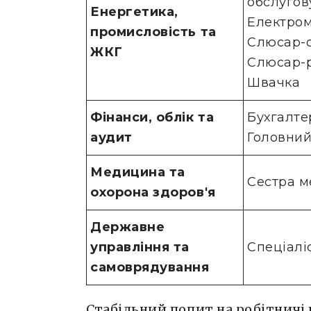
обслугов
Енергетика,
Електром
промисловість та
Слюсар-с
ЖКГ
Слюсар-
Швачка
Фінанси, облік та
Бухгалте
аудит
Головний
Медицина та
Сестра м
охорона здоров'я
Державне
управління та
Спеціалі
самоврядування
Стабільний попит на робітничі п