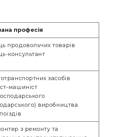
вана професія
ь продовольчих товарів
ь-консультант
тотранспортних засобів
ст-машиніст
господарського
подарського) виробництва
поїздів
онтер з ремонту та