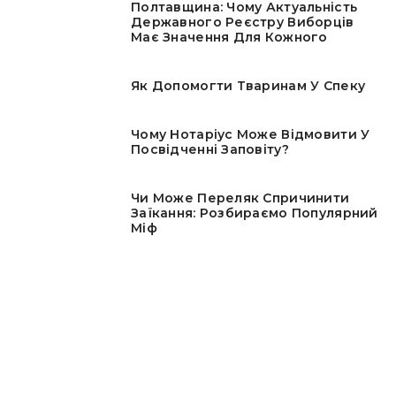
Полтавщина: Чому Актуальність
Державного Реєстру Виборців
Має Значення Для Кожного
Як Допомогти Тваринам У Спеку
Чому Нотаріус Може Відмовити У
Посвідченні Заповіту?
Чи Може Переляк Спричинити
Заїкання: Розбираємо Популярний
Міф