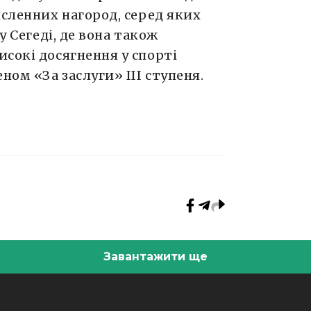
исленних нагород, серед яких
у Сегеді, де вона також
исокі досягнення у спорті
ом «За заслуги» ІІІ ступеня.
Завантажити ще