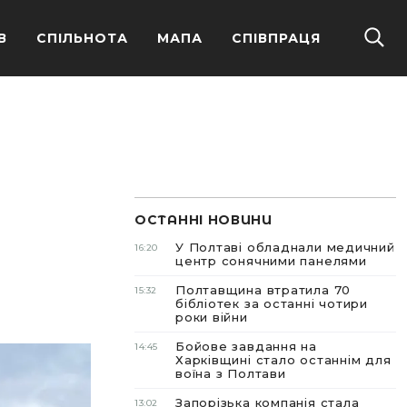
В
СПІЛЬНОТА
МАПА
СПІВПРАЦЯ
ОСТАННІ НОВИНИ
У Полтаві обладнали медичний
16:20
центр сонячними панелями
Полтавщина втратила 70
15:32
бібліотек за останні чотири
роки війни
Бойове завдання на
14:45
Харківщині стало останнім для
воїна з Полтави
Запорізька компанія стала
13:02