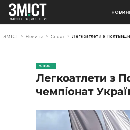
НОВИН
>
>
>
Легкоатлети з Полтавщи
ЗМІСТ
Новини
Спорт
СПОРТ
Легкоатлети з 
чемпіонат Украї