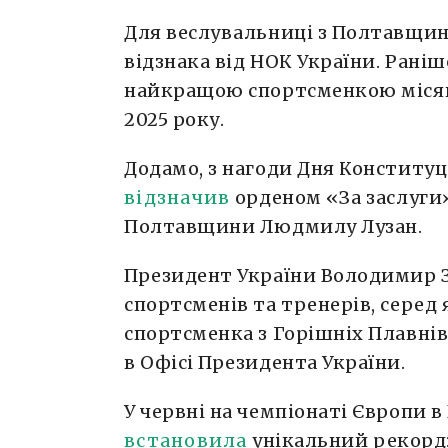
Для веслувальниці з Полтавщин
відзнака від НОК України. Рані
найкращою спортсменкою місяця 
2025 року.
Додамо, з нагоди Дня Конституц
відзначив
орденом «За заслуги» 
Полтавщини Людмилу Лузан.
Президент України Володимир 
спортсменів та тренерів, серед
спортсменка з Горішніх Плавнів
в Офісі Президента України.
У червні на чемпіонаті Європи 
встановила
унікальний рекорд: