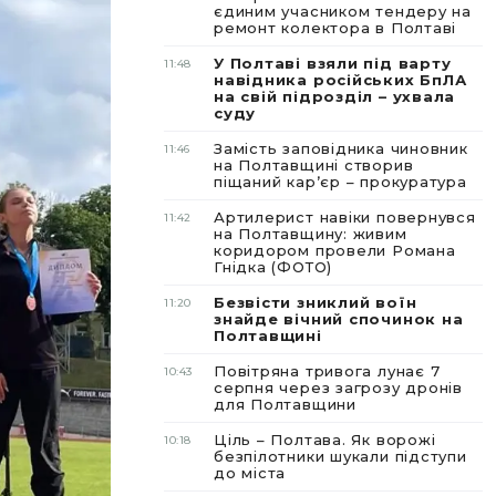
єдиним учасником тендеру на
ремонт колектора в Полтаві
У Полтаві взяли під варту
11:48
навідника російських БпЛА
на свій підрозділ – ухвала
суду
Замість заповідника чиновник
11:46
на Полтавщині створив
піщаний карʼєр – прокуратура
Артилерист навіки повернувся
11:42
на Полтавщину: живим
коридором провели Романа
Гнідка (ФОТО)
Безвісти зниклий воїн
11:20
знайде вічний спочинок на
Полтавщині
Повітряна тривога лунає 7
10:43
серпня через загрозу дронів
для Полтавщини
Ціль – Полтава. Як ворожі
10:18
безпілотники шукали підступи
до міста