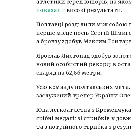
атлетики серед юніорів, на як
показали
високі результати.
Полтавці розділили між собою п
перше місце посів Сергій Шмиго
а бронзу здобув Максим Гонтарь
Ярослав Листопад здобув золото
новий особистий рекорд: в оста
снаряд на 62,86 метри.
Усю команду полтавських метал
заслужений тренер України Оле
Юна легкоатлетка з Кременчука,
срібні медалі: зі стрибків у дов
та з потрійного стрибка з резул