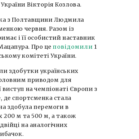
України Вікторія Козлова.
стка з Полтавщини Людмила
енкою червня. Разом із
имає і її особистий наставник
Мацапура. Про це
повідомили
1
ькому комітеті України.
али здобутки українських
 Головним приводом для
 виступ на чемпіонаті Європи з
, де спортсменка стала
а здобула перемоги в
 200 м та 500 м, а також
двійці на аналогічних
Рибачок.