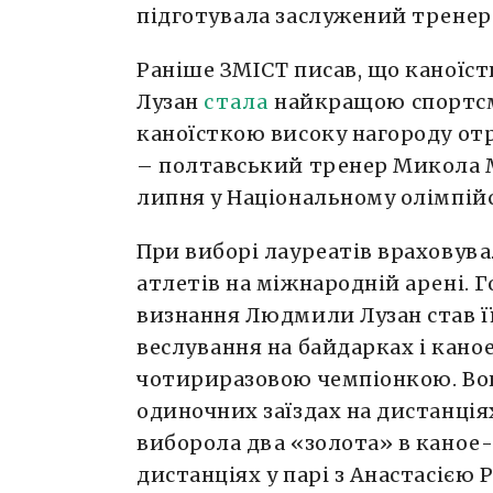
підготувала заслужений тренер 
Раніше ЗМІСТ писав, що каної
Лузан
стала
найкращою спортсм
каноїсткою високу нагороду отр
– полтавський тренер Микола 
липня у Національному олімпійс
При виборі лауреатів враховув
атлетів на міжнародній арені.
визнання Людмили Лузан став її
веслування на байдарках і каное
чотириразовою чемпіонкою. Вон
одиночних заїздах на дистанціях
виборола два «золота» в каное-
дистанціях у парі з Анастасією 