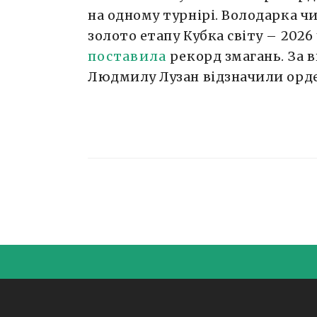
на одному турнірі. Володарка ч
золото етапу Кубка світу – 2026 
поставила
рекорд змагань. За в
Людмилу Лузан відзначили орден