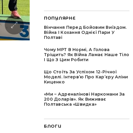
ПОПУЛЯРНЕ
Вінчання Перед Бойовим Виїздом.
Війна І Кохання Однієї Пари У
Полтаві
Чому МРТ В Нормі, А Голова
Тріщить? Як Війна Ламає Наше Тіло
І Що З Цим Робити
Що Стоїть За Успіхом 12-Річної
Моделі. Інтервʼю Про Карʼєру Аліни
Киценко
«Ми – Адреналінові Наркомани За
200 Доларів». Як Виживає
Полтавська «швидка»
БЛОГИ