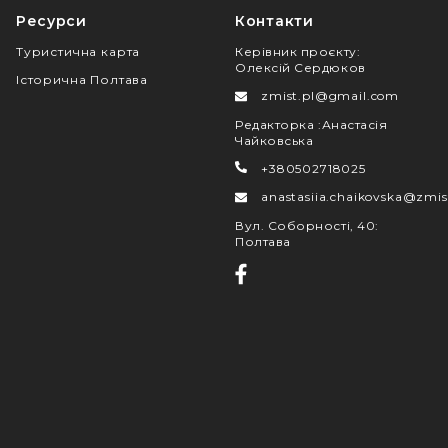
Ресурси
Контакти
Туристична карта
Керівник проєкту
:
Олексій Сердюков
Історична Полтава
zmist.pl@gmail.com
Редакторка
:
Анастасія
Чайковська
+380502718025
anastasiia.chaikovska@zmis
Вул. Соборності, 40
:
Полтава