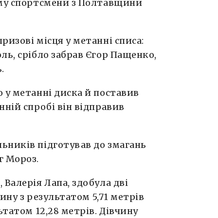
ому спортсмени з Полтавщини
ризові місця у метанні списа:
ль, срібло забрав Єгор Пащенко,
.
 у метанні диска й поставив
нній спробі він відправив
ьників підготував до змагань
г Мороз.
 Валерія Лапа, здобула дві
жину з результатом 5,71 метрів
ьтатом 12,28 метрів. Дівчину