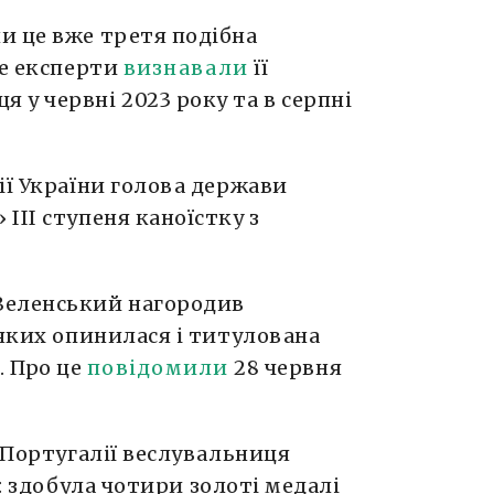
и це вже третя подібна
ше експерти
визнавали
її
у червні 2023 року та в серпні
ії України голова держави
ІІІ ступеня каноїстку з
Зеленський нагородив
 яких опинилася і титулована
. Про це
повідомили
28 червня
в Португалії веслувальниця
 здобула чотири золоті медалі