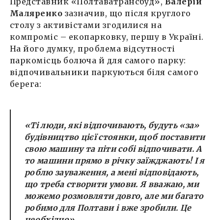
Представник «Полтаватрансбуд»,
Валерій
Маляренко
зазначив, що після круглого
столу з активістами згодилися на
компроміс – екопарковку, першу в Україні.
На його думку, проблема відсутності
паркомісць болюча й для самого парку:
відпочивальники паркуються біля самого
берега:
«Ті люди, які відпочивають, будуть «за»
будівництво цієї стоянки, щоб поставити
свою машину та піти собі відпочивати. А
то машини прямо в річку заїжджають! І я
роблю зауваження, а мені відповідають,
що треба створити умови. Я вважаю, ми
можемо розмовляти довго, але ми багато
робимо для Полтави і вже зробили. Це
необхідно».