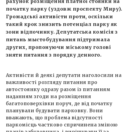
рахунок розміщення платної стоянки на
початку парку (уздовж проспекту Миру).
Громадські активісти проти, оскільки
такий крок знизить потенціал парку як
зони відпочинку. Депутатська комісія з
питань мыстобудування підтримала
других, пропонуючи міському голові
зняти питання з порядку денного.
Активісти й деякі депутати наголосили на
важливості розгляду питання про
автостоянку одразу разом із питанням
наданням згоди на розміщення
багатоповерхівки поруч, де від початку
планували будувати парковку. Вони
вважають, що проблема відсутності
паркомісць частково спричинена зміною
планів забудовника, і вирішувати її за