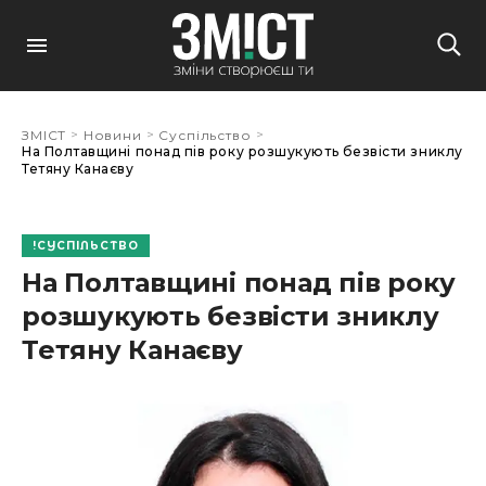
>
>
>
ЗМІСТ
Новини
Суспільство
На Полтавщині понад пів року розшукують безвісти зниклу
Тетяну Канаєву
СУСПІЛЬСТВО
На Полтавщині понад пів року
розшукують безвісти зниклу
Тетяну Канаєву