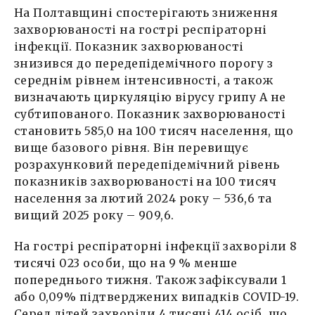
На Полтавщині спостерігають зниження
захворюваності на гострі респіраторні
інфекції. Показник захворюваності
знизився до передепідемічного порогу з
середнім рівнем інтенсивності, а також
визначають циркуляцію вірусу грипу А не
субтипованого. Показник захворюваності
становить 585,0 на 100 тисяч населення, що
вище базового рівня. Він перевищує
розрахунковий передепідемічний рівень
показників захворюваності на 100 тисяч
населення за лютий 2024 року – 536,6 та
вищий 2025 року – 909,6.
На гострі респіраторні інфекції захворіли 8
тисячі 023 особи, що на 9 % менше
попереднього тижня. Також зафіксували 1
або 0,09% підтверджених випадків COVID-19.
Серед дітей захворіли 4 тисячі 414 осіб, що