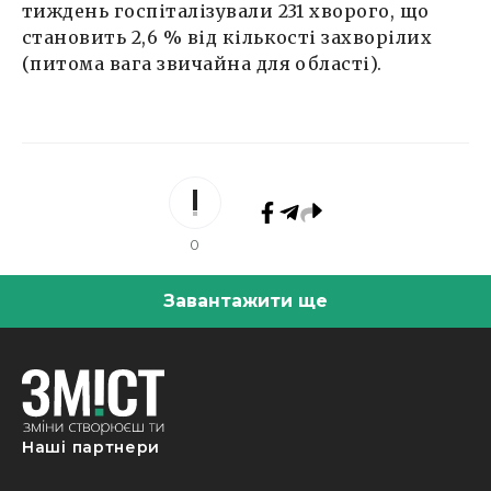
тиждень госпіталізували 231 хворого, що
становить 2,6 % від кількості захворілих
(питома вага звичайна для області).
0
Завантажити ще
Наші партнери