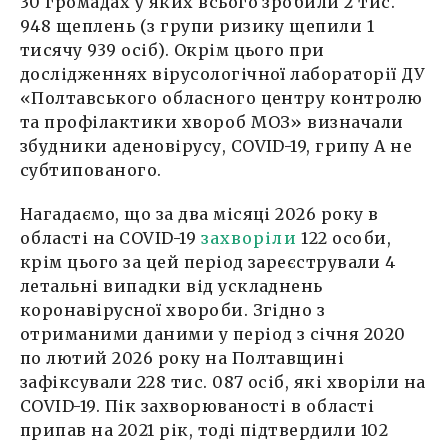
30 громадах у яких всього зробили 2 тис.
948 щеплень (з групи ризику щепили 1
тисячу 939 осіб). Окрім цього при
дослідженнях вірусологічної лабораторії ДУ
«Полтавського обласного центру контролю
та профілактики хвороб МОЗ» визначали
збудники аденовірусу, COVID-19, грипу А не
субтипованого.
Нагадаємо, що за два місяці 2026 року в
області на COVID-19
захворіли
122 особи,
крім цього за цей період зареєстрували 4
летальні випадки від ускладнень
коронавірусної хвороби. Згідно з
отриманими даними у період з січня 2020
по лютий 2026 року на Полтавщині
зафіксували 228 тис. 087 осіб, які хворіли на
COVID-19. Пік захворюваності в області
припав на 2021 рік, тоді підтвердили 102