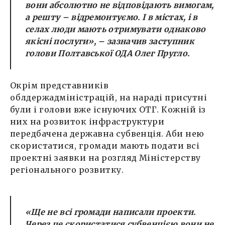
вони абсолютно не відповідають вимогам,
а решту – відремонтуємо. І в містах, і в
селах люди мають отримувати однаково
якісні послуги»
, – зазначив заступник
голови Полтавської ОДА Олег Пругло.
Окрім представників
облдержадміністрацій, на нараді присутні
були і голови вже існуючих ОТГ. Кожній із
них на розвиток інфраструктури
передбачена державна субвенція. Аби нею
скористатися, громади мають подати всі
проектні заявки на розгляд Міністерству
регіонального розвитку.
«Ще не всі громади написали проекти.
Через це скористатися субвенцією вони не