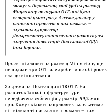
можуть. Переважно, свої ідеї на розгляд
Мінрегіону не подали ОТГ, які були
створені цього року. А отже досвіду у
написанні проектів в них немає»
, –
зауважила директор
Департаменту
економічного розвитку та
залучення інвестицій Полтавської ОДА
Інна Іщенко.
Проектні заявки на розгляд Мінрегіону ще
не подали три ОТГ, але зробити це обіцяють
вже до кінця тижня.
Зокрема на Полтавщині
18 ОТГ
. На
розвиток їхньої інфраструктури
передбачена субвенція у розмірі
59,2 млн
грн
. Кому скільки направлять, залежатиме
від кількості населення громади – чим