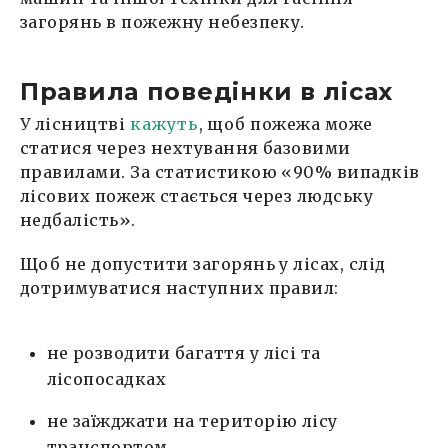
загорянь в пожежну небезпеку.
Правила поведінки в лісах
У лісництві
кажуть
, щоб пожежа може
статися через нехтування базовими
правилами. За статистикою «90% випадків
лісових пожеж стається через людську
недбалість».
Щоб не допустити загорянь у лісах, слід
дотримуватися наступних правил:
не розводити багаття у лісі та
лісопосадках
не заїжджати на територію лісу
транспортом