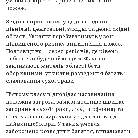
умови створюють ризик виникнення
пожеж.
Згідно з прогнозом, у ці дні південні,
північні, центральні, західні та деякі східні
області України перебуватимуть у зоні
підвищеного ризику виникнення пожеж.
Полтавщина – серед регіонів, де рівень
небезпеки буде найвищим. Фахівці
закликають жителів області бути
обережними, уникати розведення багать і
спалювання сухої трави.
П’ятому класу відповідає надзвичайна
пожежна загроза, за якої можливе швидке
загоряння сухої трави, лісу, торфовищ та
сільськогосподарських угідь навіть від
найменшої іскри. У таких умовах
заборонено розводити багаття, випалювати