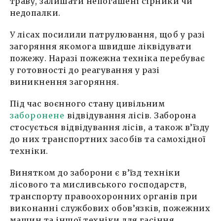
траву, залишати непогашені сірники чи
недопалки.
У лісах посилили патрулювання, щоб у разі
загоряння якомога швидше ліквідувати
пожежу. Наразі пожежна техніка перебуває
у готовності до реагування у разі
виникнення загоряння.
Під час воєнного стану цивільним
заборонене
відвідування лісів. Заборона
стосується відвідування лісів, а також в’їзду
до них транспортних засобів та самохідної
техніки.
Винятком до заборони є в’їзд техніки
лісового та мисливського господарств,
транспорту правоохоронних органів при
виконанні службових обов’язків, пожежних
машин та іншої техніки для гасіння