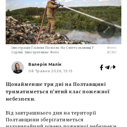
Ілюстрація Гасіння Пожежі На Сміттєзвалищі У
Фото
Серпні. Ілюстративне Фото
ДСНС
Валерія Малік
08 Травня 2026, 15:15
Щонайменше три дні на Полтавщині
триматиметься п’ятий клас пожежної
небезпеки.
Від завтрашнього дня на території
Полтавщини зберігатиметься
надзвичайний рівень пожежної небезпеки.