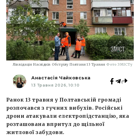
Ліквідація Наслідків Обстрілу Полтави 13 Травня
Фото ЗМІСТу
Анастасія Чайковська
13 Травня 2026, 10:10
Ранок 13 травня у Полтавській громаді
розпочався з гучних вибухів. Російські
дрони атакували електропідстанцію, яка
розташована впритул до щільної
житлової забудови.