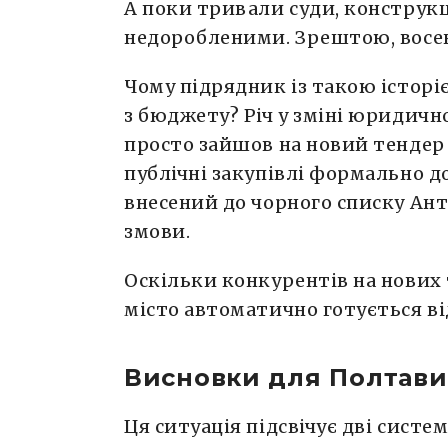
А поки тривали суди, конструкц
недоробленими. Зрештою, восен
Чому підрядник із такою історі
з бюджету? Річ у зміні юридичн
просто зайшов на новий тендер
публічні закупівлі формально д
внесений до чорного списку Ан
змови.
Оскільки конкурентів на нових 
місто автоматично готується ві
Висновки для Полтави
Ця ситуація підсвічує дві сист