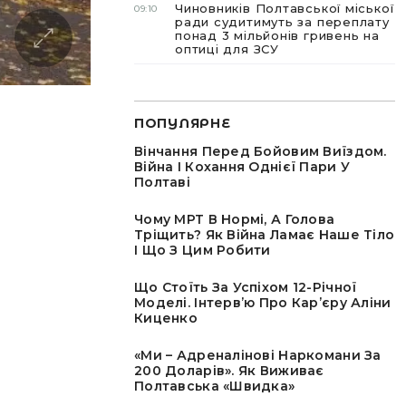
Чиновників Полтавської міської
09:10
ради судитимуть за переплату
понад 3 мільйонів гривень на
оптиці для ЗСУ
ПОПУЛЯРНЕ
Вінчання Перед Бойовим Виїздом.
Війна І Кохання Однієї Пари У
Полтаві
Чому МРТ В Нормі, А Голова
Тріщить? Як Війна Ламає Наше Тіло
І Що З Цим Робити
Що Стоїть За Успіхом 12-Річної
Моделі. Інтервʼю Про Карʼєру Аліни
Киценко
«Ми – Адреналінові Наркомани За
200 Доларів». Як Виживає
Полтавська «швидка»