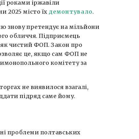
ії роками іржавіли
и 2025 місто їх
демонтувало
.
єю знову претендує на мільйони
ого обличчя. Підприємець
 як чистий ФОП. Закон про
озволяє це, якщо сам ФОП не
тимонопольного комітету за
торгах не виявилося взагалі,
ддати підряд саме йому.
емні проблеми полтавських