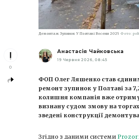
Демонтаж Зупинок У Полтаві Восени 2025
Фото: pol
Анастасія Чайковська
19 Червня 2026, 08:45
0
ФОП Олег Ляшенко став єдини
ремонт зупинок у Полтаві за 7,2
колишня компанія вже отримув
визнану судом змову на торга
зведені конструкції демонтува
Згідно з даними системи
Prozor