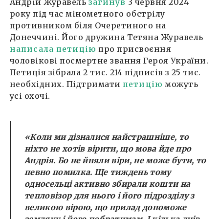
Андрій Журавель
загинув
3 червня 2024
року під час мінометного обстрілу
противником біля Очеретиного на
Донеччині. Його дружина Тетяна Журавель
написала петицію
про присвоєння
чоловікові посмертне звання Героя України.
Петиція зібрала 2 тис. 214 підписів з 25 тис.
необхідних. Підтримати
петицію
можуть
усі охочі.
«Коли ми дізналися найстрашніше, то
ніхто не хотів вірити, що мова йде про
Андрія. Бо не йняли віри, не може бути, то
певно помилка. Ще тиждень тому
односельці активно збирали кошти на
тепловізор для нього і його підрозділу з
великою вірою, що прилад допоможе