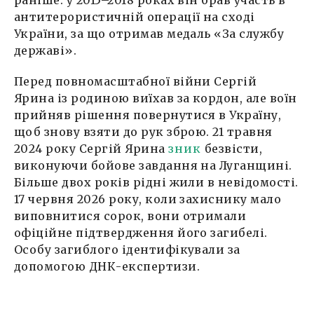
раніше: у 2015–2018 роках він брав участь в
антитерористичній операції на сході
України, за що отримав медаль «За службу
державі».
Перед повномасштабної війни Сергій
Ярина із родиною виїхав за кордон, але воїн
прийняв рішення повернутися в Україну,
щоб знову взяти до рук зброю. 21 травня
2024 року Сергій Ярина
зник
безвісти,
виконуючи бойове завдання на Луганщині.
Більше двох років рідні жили в невідомості.
17 червня 2026 року, коли захиснику мало
виповнитися сорок, вони отримали
офіційне підтвердження його загибелі.
Особу загиблого ідентифікували за
допомогою ДНК-експертизи.