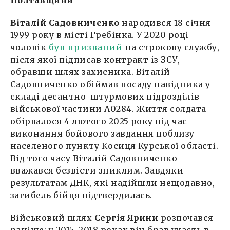
Полтавщини
Віталій Садовниченко
народився 18 січня
1999 року в місті Гребінка. У 2020 році
чоловік
був призваний
на строкову службу,
після якої підписав контракт із ЗСУ,
обравши шлях захисника. Віталій
Садовниченко обіймав посаду навідника у
складі десантно-штурмових підрозділів
військової частини А0284. Життя солдата
обірвалося 4 лютого 2025 року під час
виконання бойового завдання поблизу
населеного пункту Косиця Курської області.
Від того часу Віталій Садовниченко
вважався безвісти зниклим. Завдяки
результатам ДНК, які надійшли нещодавно,
загибель бійця підтвердилась.
Військовий шлях
Сергія Ярини
розпочався