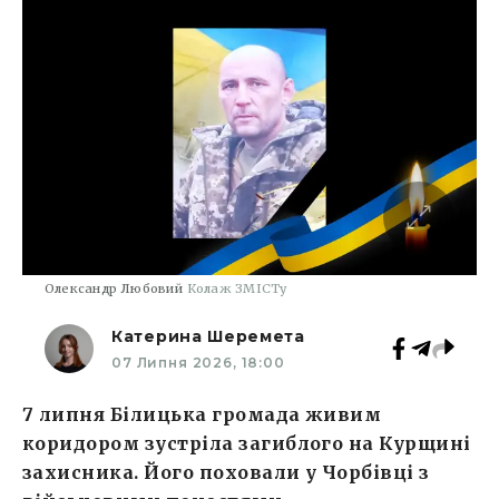
Олександр Любовий
Колаж ЗМІСТу
Катерина Шеремета
07 Липня 2026, 18:00
7 липня Білицька громада живим
коридором зустріла загиблого на Курщині
захисника. Його поховали у Чорбівці з