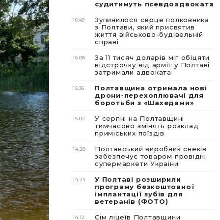
судитимуть псевдоадвоката
Зупинилося серце полковника
16:49
з Полтави, який присвятив
життя військово-будівельній
справі
За 11 тисяч доларів міг обіцяти
16:08
відстрочку від армії: у Полтаві
затримали адвоката
Полтавщина отримала нові
15:36
дрони-перехоплювачі для
боротьби з «Шахедами»
У серпні на Полтавщині
15:02
тимчасово змінять розклад
приміських поїздів
Полтавський виробник снеків
14:28
забезпечує товаром провідні
супермаркети України
У Полтаві розширили
14:24
програму безкоштовної
імплантації зубів для
ветеранів (ФОТО)
Сім ліцеїв Полтавщини
14:12