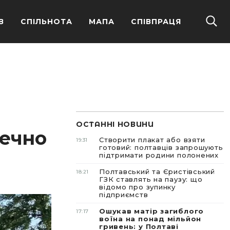
В
СПІЛЬНОТА
МАПА
СПІВПРАЦЯ
ОСТАННІ НОВИНИ
печно
Створити плакат або взяти
19:31
готовий: полтавців запрошують
підтримати родини полонених
Полтавський та Єристівський
18:21
ГЗК ставлять на паузу: що
відомо про зупинку
підприємств
Ошукав матір загиблого
17:17
воїна на понад мільйон
гривень: у Полтаві