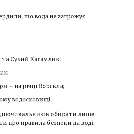
ердили, що вода не загрожує
о та Сухий Кагамлик;
ах;
и – на річці Ворскла;
кому водосховищі.
відпочивальників обирати лише
ти про правила безпеки на воді