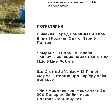
отримають новітні STEM-
лабораторії
ПОПУЛЯРНЕ
Вінчання Перед Бойовим Виїздом.
Війна І Кохання Однієї Пари У
Полтаві
Чому МРТ В Нормі, А Голова
Тріщить? Як Війна Ламає Наше Тіло
І Що З Цим Робити
Що Стоїть За Успіхом 12-Річної
Моделі. Інтервʼю Про Карʼєру Аліни
Киценко
«Ми – Адреналінові Наркомани За
200 Доларів». Як Виживає
Полтавська «швидка»