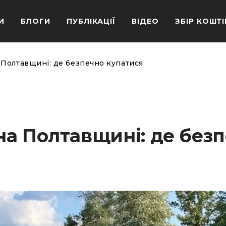
И
БЛОГИ
ПУБЛІКАЦІЇ
ВІДЕО
ЗБІР КОШТІ
Полтавщині: де безпечно купатися
а Полтавщині: де без