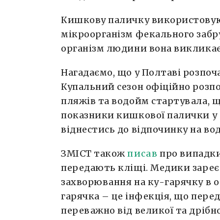
Кишкову паличку використову
мікроорганізм фекального забр
організм людини вона викликає 
Нагадаємо, що у Полтаві розпоч
Купальний сезон офіційно розпо
пляжів та водойм стартувала, ще
показники кишкової палички у 
віднестись до відпочинку на в
ЗМІСТ також
писав
про випадки 
передають кліщі. Медики заре
захворювання на ку-гарячку в об
гарячка – це інфекція, що пере
переважно від великої та дрібно