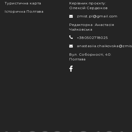
Туристична карта
Керівник проєкту
:
Олексій Сердюков
Історична Полтава
zmist.pl@gmail.com
Редакторка
:
Анастасія
Чайковська
+380502718025
anastasiia.chaikovska@zmis
Вул. Соборності, 40
:
Полтава