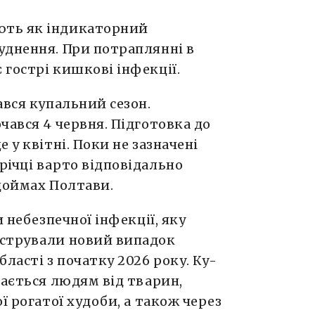
ють як індикаторний
уднення. При потраплянні в
гострі кишкові інфекції.
ався купальний сезон.
чався 4 червня. Підготовка до
 у квітні. Поки не зазначені
річці варто відповідально
одоймах Полтави.
небезпечної інфекції, яку
єстрували новий випадок
ласті з початку 2026 року. Ку-
дається людям від тварин,
ї рогатої худоби, а також через