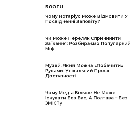
БЛОГИ
Чому Нотаріус Може Відмовити У
Посвідченні Заповіту?
Чи Може Переляк Спричинити
Заїкання: Розбираємо Популярний
Міф
Музей, Який Можна «побачити»
Руками: Унікальний Проєкт
Доступності
Чому Медіа Більше Не Може
Існувати Без Вас, А Полтава – Без
ЗМІСТу