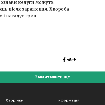
і ознаки недуги можуть
місяць після зараження. Хвороба
 і нагадує грип.
Завантажити ще
Сторінки
Інформація