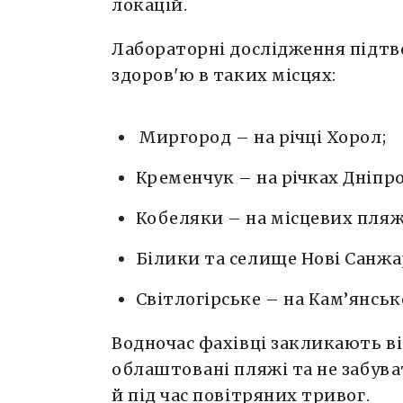
локацій.
Лабораторні дослідження підтв
здоров'ю в таких місцях:
Миргород – на річці Хорол;
Кременчук – на річках Дніпр
Кобеляки – на місцевих пляж
Білики та селище Нові Санжар
Світлогірське – на Кам’янсь
Водночас фахівці закликають 
облаштовані пляжі та не забува
й під час повітряних тривог.