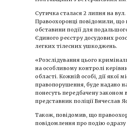
Сутичка сталася 2 липня на вул.
Правоохоронці повідомили, що
обставини події для подальшог
Єдиного реєстру досудових роз
легких тілесних ушкоджень.
«Розслідування цього кримінал
на особливому контролі керівни
області. Кожній особі, дії якої
правопорушення, буде надано на
понесуть передбачену законом в
представник поліції Вячеслав Я
Також, повідомив, що правоохор
повідомлення про подію одразу 