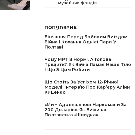
музейних фондів
ПОПУЛЯРНЕ
Вінчання Перед Бойовим Виїздом.
Війна І Кохання Однієї Пари У
Полтаві
Чому МРТ В Нормі, А Голова
Тріщить? Як Війна Ламає Наше Тіло
І Що З Цим Робити
Що Стоїть За Успіхом 12-Річної
Моделі. Інтервʼю Про Карʼєру Аліни
Киценко
«Ми – Адреналінові Наркомани За
200 Доларів». Як Виживає
Полтавська «швидка»