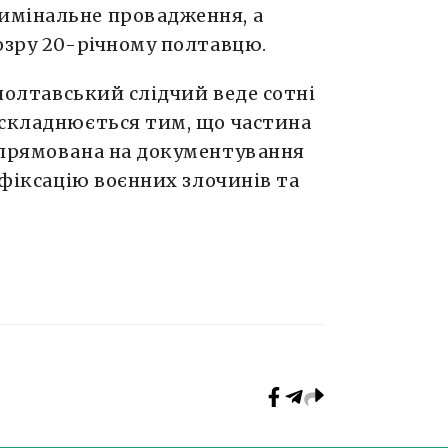
имінальне провадження, а
озру 20-річному полтавцю.
полтавський слідчий веде сотні
ускладнюється тим, що частина
спрямована на документування
 фіксацію воєнних злочинів та