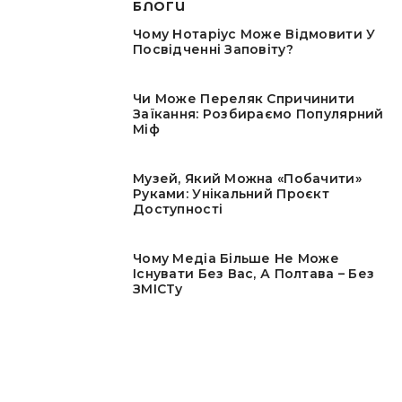
БЛОГИ
Чому Нотаріус Може Відмовити У
Посвідченні Заповіту?
Чи Може Переляк Спричинити
Заїкання: Розбираємо Популярний
Міф
Музей, Який Можна «побачити»
Руками: Унікальний Проєкт
Доступності
Чому Медіа Більше Не Може
Існувати Без Вас, А Полтава – Без
ЗМІСТу