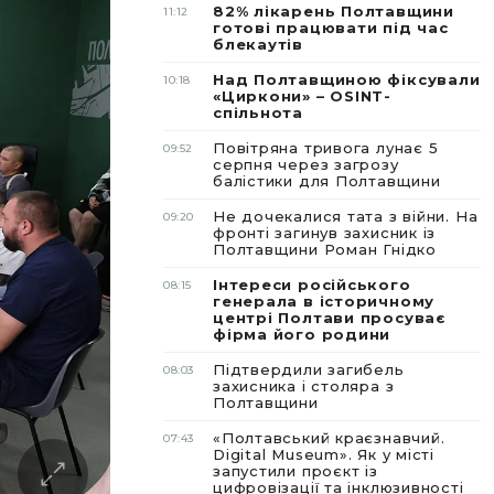
82% лікарень Полтавщини
11:12
готові працювати під час
блекаутів
Над Полтавщиною фіксували
10:18
«Циркони» – OSINT-
спільнота
Повітряна тривога лунає 5
09:52
серпня через загрозу
балістики для Полтавщини
Не дочекалися тата з війни. На
09:20
фронті загинув захисник із
Полтавщини Роман Гнідко
Інтереси російського
08:15
генерала в історичному
центрі Полтави просуває
фірма його родини
Підтвердили загибель
08:03
захисника і столяра з
Полтавщини
«Полтавський краєзнавчий.
07:43
Digital Museum». Як у місті
запустили проєкт із
цифровізації та інклюзивності