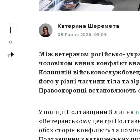
Катерина Шеремета
09 Липня 2026, 09:09
0
Між ветераном російсько-укра
чоловіком виник конфлікт вна
Колишній військовослужбовец
його у різні частини тіла та з
Правоохоронці встановлюють 
У поліції Полтавщини 8 липня
п
«Ветеранському центрі Полтави»
обох сторін конфлікту та поміч
Полтавщини з ветеранських пит