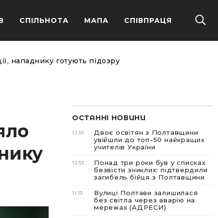
В
СПІЛЬНОТА
МАПА
СПІВПРАЦЯ
ції, нападнику готують підозру
ОСТАННІ НОВИНИ
яло
Двоє освітян з Полтавщини
12:59
увійшли до топ-50 найкращих
днику
учителів України
Понад три роки був у списках
12:53
безвісти зниклих: підтвердили
загибель бійця з Полтавщини
Вулиці Полтави залишилася
11:13
без світла через аварію на
мережах (АДРЕСИ)