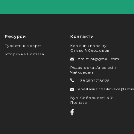
Ресурси
Контакти
Туристична карта
Керівник проєкту
:
Олексій Сердюков
Історична Полтава
zmist.pl@gmail.com
Редакторка
:
Анастасія
Чайковська
+380502718025
anastasiia.chaikovska@zmis
Вул. Соборності, 40
:
Полтава