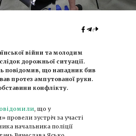
їнської війни та молодим
слідок дорожньої ситуації.
ь повідомив, що нападник бив
ірвав протез ампутованої руки.
обставини конфлікту.
овідомили
, що у
 провели зустріч за участі
ника начальника поліції
ань Вячеслава Ясько.