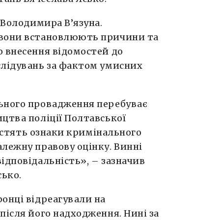
 Володимира В’язуна.
 вони встановлюють причини та
о внесення відомостей до
слідувань за фактом умисних
ьного провадження перебуває
цтва поліції Полтавської
 містять ознаки кримінального
лежну правову оцінку. Винні
ідповідальність», – зазначив
сько.
онці відреагували на
після його надходження. Нині за