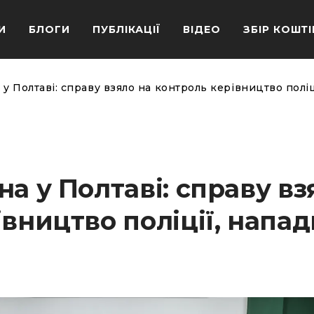
И
БЛОГИ
ПУБЛІКАЦІЇ
ВІДЕО
ЗБІР КОШТІ
у Полтаві: справу взяло на контроль керівництво полі
а у Полтаві: справу вз
івництво поліції, напа