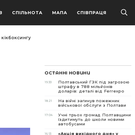
В
СПІЛЬНОТА
МАПА
СПІВПРАЦЯ
 кікбоксингу
ОСТАННІ НОВИНИ
Полтавський ГЗК під загрозою
19:33
штрафу в 788 мільйонів
доларів: деталі від Ferrexpo
На війні загинув пожежник
18:21
військової обслуги з Полтави
Учні трьох громад Полтавщини
17:04
їздитимуть до школи новими
автобусами
«Акція вихідного дня» у
16:13