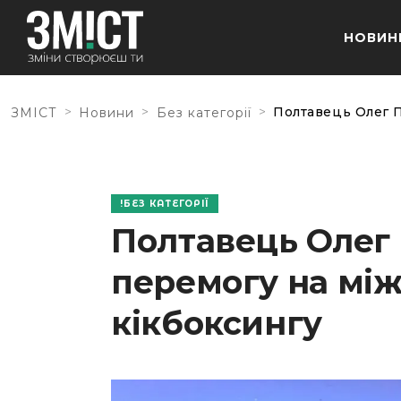
НОВИН
>
>
>
Полтавець Олег П
ЗМІСТ
Новини
Без категорії
БЕЗ КАТЕГОРІЇ
Полтавець Олег
перемогу на між
кікбоксингу