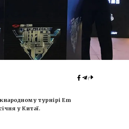
іжнародному турнірі Еm
січня у Китаї.