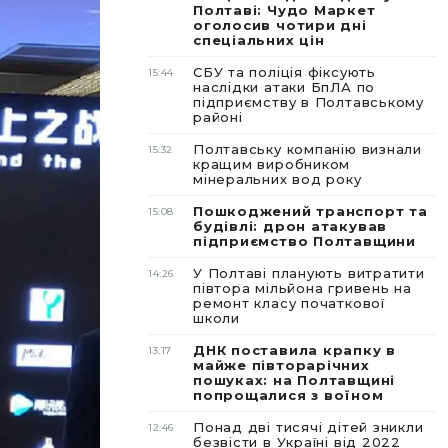
Полтаві: Чудо Маркет
оголосив чотири дні
спеціальних цін
СБУ та поліція фіксують
15:44
наслідки атаки БпЛА по
підприємству в Полтавському
районі
Полтавську компанію визнали
15:32
кращим виробником
мінеральних вод року
Пошкоджений транспорт та
15:08
будівлі: дрон атакував
підприємство Полтавщини
У Полтаві планують витратити
14:26
півтора мільйона гривень на
ремонт класу початкової
школи
ДНК поставила крапку в
13:17
майже півторарічних
пошуках: на Полтавщині
попрощалися з воїном
Понад дві тисячі дітей зникли
12:46
безвісти в Україні від 2022