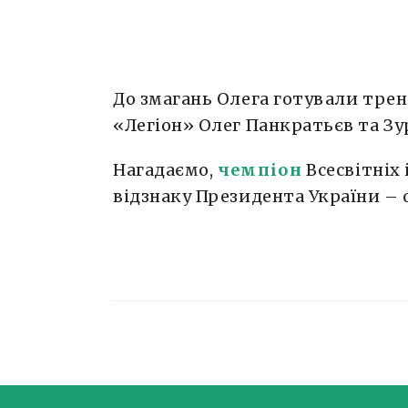
До змагань Олега готували тре
«Легіон» Олег Панкратьєв та Зу
Нагадаємо,
чемпіон
Всесвітніх
відзнаку Президента України – о