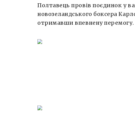
Полтавець провів поєдинок у ваг
новозеландського боксера Карло
отримавши впевнену перемогу.