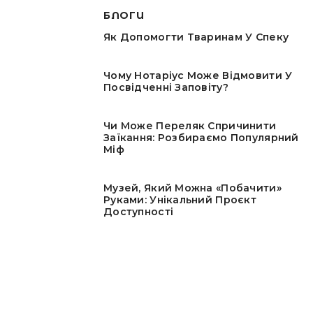
БЛОГИ
Як Допомогти Тваринам У Спеку
Чому Нотаріус Може Відмовити У
Посвідченні Заповіту?
Чи Може Переляк Спричинити
Заїкання: Розбираємо Популярний
Міф
Музей, Який Можна «побачити»
Руками: Унікальний Проєкт
Доступності