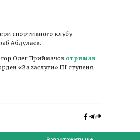
нери спортивного клубу
раб Абдулаєв.
 ігор Олег Приймачов
отримав
рден «За заслуги» ІІІ ступеня.
Завантажити ще