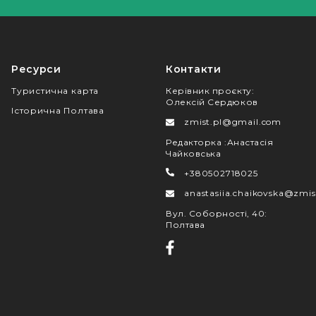
Ресурси
Контакти
Туристична карта
Керівник проєкту
:
Олексій Сердюков
Історична Полтава
zmist.pl@gmail.com
Редакторка
:
Анастасія
Чайковська
+380502718025
anastasiia.chaikovska@zmis
Вул. Соборності, 40
:
Полтава