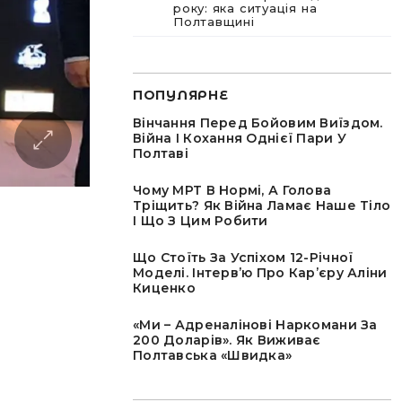
року: яка ситуація на
Полтавщині
ПОПУЛЯРНЕ
Вінчання Перед Бойовим Виїздом.
Війна І Кохання Однієї Пари У
Полтаві
Чому МРТ В Нормі, А Голова
Тріщить? Як Війна Ламає Наше Тіло
І Що З Цим Робити
Що Стоїть За Успіхом 12-Річної
Моделі. Інтервʼю Про Карʼєру Аліни
Киценко
«Ми – Адреналінові Наркомани За
200 Доларів». Як Виживає
Полтавська «швидка»