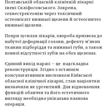
Полтавській обласній клінічній лікарні
імені Скліфосовського. Зокрема,
секвестректомію через токсичний
остеомієліт нижньої щелепи й остеосинтез
нижньої щелепи.
Попри зусилля лікарів, хвороба призвела до
набутої деформації голови, дефекту м'яких
тканин підборіддя та нижньої губи, а також
повної відсутності зубів на обох щелепах.
Єдиний вихід наразі – це надскладна
реконструкція. Згідно з останнім
консультативним висновком Київської
обласної клінічної лікарні, стан пацієнтки
визначили як ургентний. Для відновлення
функцій обличчя та його естетичного
вигляду необхідна унікальна планова
операція.