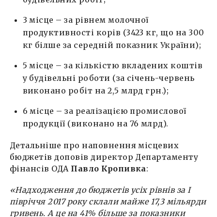
3 місце – за рівнем молочної
продуктивності корів (3423 кг, що на 300
кг білше за середній показник України);
5 місце – за кількістю вкладених коштів
у будівельні роботи (за січень-червень
виконано робіт на 2,5 млрд грн.);
6 місце – за реалізацією промислової
продукції (виконано на 76 млрд).
Детальніше про наповнення місцевих
бюджетів доповів директор Департаменту
фінансів ОДА
Павло Кропивка
:
«
Надходження до бюджетів усіх рівнів за І
півріччя 2017 року склали
майже 17,3 мільярди
гривень. А це на 41% більше за показники