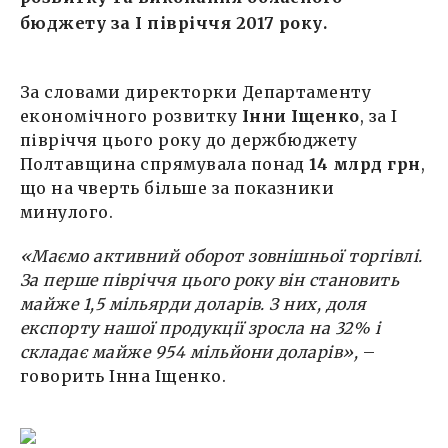
бюджету за І півріччя 2017 року.
За словами директорки Департаменту
економічного розвитку
Інни Іщенко
, за І
півріччя цього року до держбюджету
Полтавщина спрямувала понад
14 млрд грн
,
що на чверть більше за показники
минулого.
«
Маємо активний оборот зовнішньої торгівлі
.
За перше півріччя цього року він становить
майже 1,5 мільярди доларів. З них,
доля
експорту нашої продукції зросла на 32% і
складає майже 954 мільйони
доларів
»,
–
говорить Інна Іщенко.