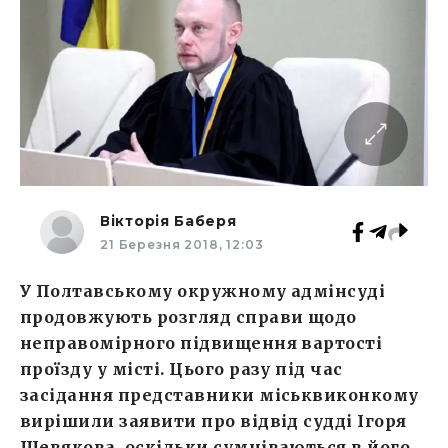
Вікторія Баберя
21 Березня 2018, 12:03
У Полтавському окружному адмінсуді
продовжують розгляд справи щодо
неправомірного підвищення вартості
проїзду у місті. Цього разу під час
засідання представники міськвиконкому
вирішили заявити про відвід судді Ігоря
Шевякова, оскільки сумніваються в його