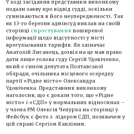
У ході засідання представики виконкому
подали заяву про відвід судді, оскільки
сумніваються в його неупередженості. Так
як 13-го березня адмінсуд виклав на своїй
сторінці
спростування
поширеної
інформації щодо відсутності у місті
врегульованих тарифів. Як зазначає
Анатолій Лисанець, дозвіл на це мав право
дати лише голова суду Сергій Удовіченко,
який є сином депутата Полтавської
облради, очільника місцевого осередку
партії «Рідне місто» Олександра
Удовіченка. Представник виконкому
наголосив, що є докази того, що «Рідне
місто» і «СДП» у нормальних відносинах –
у члена РМ Олексія Чепурка на сторінці у
Фейсбук є фото з лідером СДП, позивачем у
цій справі Сергієм Капліним.