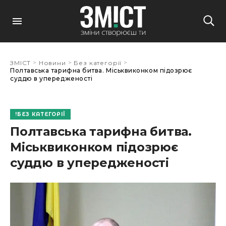
>
>
>
ЗМІСТ
Новини
Без категорії
Полтавська тарифна битва. Міськвиконком підозрює
суддю в упередженості
БЕЗ КАТЕГОРІЇ
Полтавська тарифна битва.
Міськвиконком підозрює
суддю в упередженості