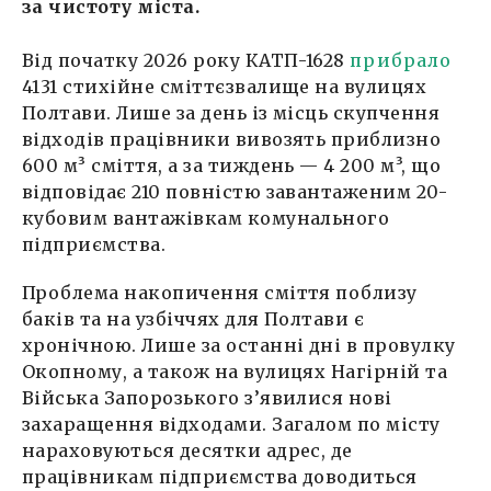
за чистоту міста.
Від початку 2026 року КАТП-1628
прибрало
4131 стихійне сміттєзвалище на вулицях
Полтави. Лише за день із місць скупчення
відходів працівники вивозять приблизно
600 м³ сміття, а за тиждень — 4 200 м³, що
відповідає 210 повністю завантаженим 20-
кубовим вантажівкам комунального
підприємства.
Проблема накопичення сміття поблизу
баків та на узбіччях для Полтави є
хронічною. Лише за останні дні в провулку
Окопному, а також на вулицях Нагірній та
Війська Запорозького з’явилися нові
захаращення відходами. Загалом по місту
нараховуються десятки адрес, де
працівникам підприємства доводиться