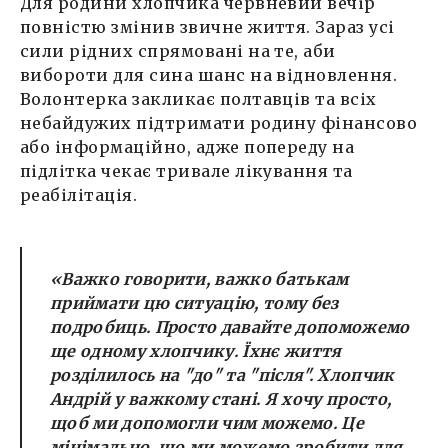
Для родини хлопчика червневий вечір
повністю змінив звичне життя. Зараз усі
сили рідних спрямовані на те, аби
вибороти для сина шанс на відновлення.
Волонтерка закликає полтавців та всіх
небайдужих підтримати родину фінансово
або інформаційно, адже попереду на
підлітка чекає тривале лікування та
реабілітація.
«Важко говорити, важко батькам
приймати цю ситуацію, тому без
подробиць. Просто давайте допоможемо
ще одному хлопчику. Їхнє життя
розділилось на "до" та "після". Хлопчик
Андрій у важкому стані. Я хочу просто,
щоб ми допомогли чим можемо. Це
мінімально, що ми можемо зробити для