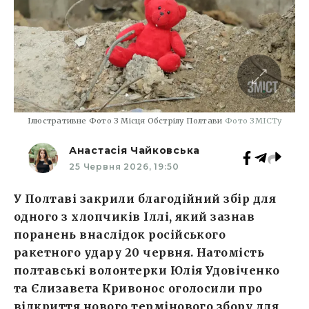
Ілюстративне Фото З Місця Обстрілу Полтави
Фото ЗМІСТу
Анастасія Чайковська
25 Червня 2026, 19:50
У Полтаві закрили благодійний збір для
одного з хлопчиків Іллі, який зазнав
поранень внаслідок російського
ракетного удару 20 червня. Натомість
полтавські волонтерки Юлія Удовіченко
та Єлизавета Кривонос оголосили про
відкриття нового термінового збору для