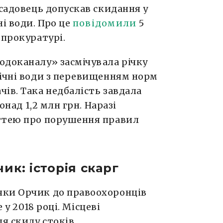
осадовець допускав скидання у
і води. Про це
повідомили
5
 прокуратурі.
одоканалу» засмічувала річку
тічні води з перевищенням норм
ів. Така недбалість завдала
онад 1,2 млн грн. Наразі
ттею про порушення правил
ик: історія скарг
чки Орчик до правоохоронців
у 2018 році. Місцеві
ця скиду стоків