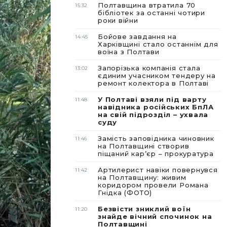
Полтавщина втратила 70
15:32
бібліотек за останні чотири
роки війни
Бойове завдання на
14:45
Харківщині стало останнім для
воїна з Полтави
Запорізька компанія стала
13:02
єдиним учасником тендеру на
ремонт колектора в Полтаві
У Полтаві взяли під варту
11:48
навідника російських БпЛА
на свій підрозділ – ухвала
суду
Замість заповідника чиновник
11:46
на Полтавщині створив
піщаний карʼєр – прокуратура
Артилерист навіки повернувся
11:42
на Полтавщину: живим
коридором провели Романа
Гнідка (ФОТО)
Безвісти зниклий воїн
11:20
знайде вічний спочинок на
Полтавщині