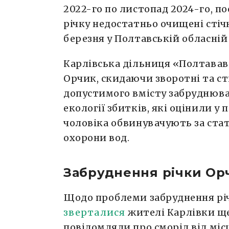
2022-го по листопад 2024-го, п
річку недостатньо очищені стічн
березня у Полтавській обласній
Карлівська дільниця «Полтавав
Орчик, скидаючи зворотні та с
допустимого вмісту забруднювач
екології збитків, які оцінили у п
чоловіка обвинувачують за ста
охорони вод.
Забруднення річки Орч
Щодо проблеми забруднення рі
зверталися
жителі Карлівки ще 
повідомляли про сморід від міс