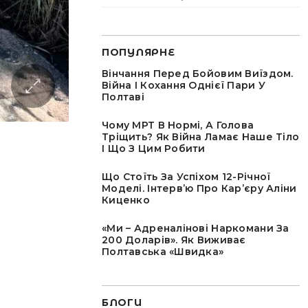
ПОПУЛЯРНЕ
Вінчання Перед Бойовим Виїздом.
Війна І Кохання Однієї Пари У
Полтаві
Чому МРТ В Нормі, А Голова
Тріщить? Як Війна Ламає Наше Тіло
І Що З Цим Робити
Що Стоїть За Успіхом 12-Річної
Моделі. Інтервʼю Про Карʼєру Аліни
Киценко
«Ми – Адреналінові Наркомани За
200 Доларів». Як Виживає
Полтавська «швидка»
БЛОГИ