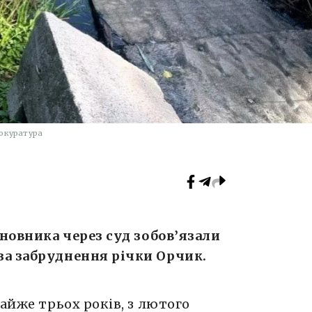
окуратура
иновника через суд зобов’язали
за забруднення річки Орчик.
майже трьох років, з лютого