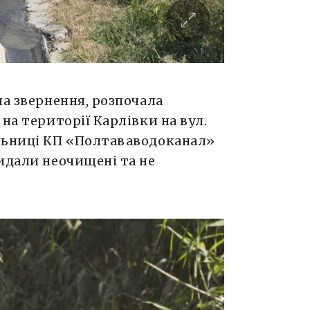
на звернення, розпочала
на території Карлівки на вул.
льниці КП «Полтававодоканал»
идали неочищені та не