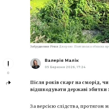
Забруднення Річки
Джерело: Полтавська обласна пр
Валерія Малік
05 Березня 2026, 17:24
0
Після років скарг на сморід, ч
відшкодувати державі збитки 
За версією слідства, протягом 