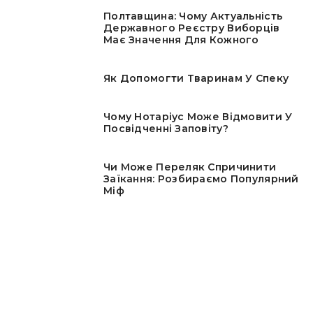
Полтавщина: Чому Актуальність
Державного Реєстру Виборців
Має Значення Для Кожного
Як Допомогти Тваринам У Спеку
Чому Нотаріус Може Відмовити У
Посвідченні Заповіту?
Чи Може Переляк Спричинити
Заїкання: Розбираємо Популярний
Міф