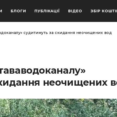
И
БЛОГИ
ПУБЛІКАЦІЇ
ВІДЕО
ЗБІР КОШТІ
одоканалу» судитимуть за скидання неочищених вод
тававодоканалу»
скидання неочищених 