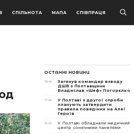
В
СПІЛЬНОТА
МАПА
СПІВПРАЦЯ
ОСТАННІ НОВИНИ
Загинув командир взводу
18:45
ДШВ з Полтавщини
вод
Владислав «Шеф» Погорєлко
У Полтаві з другої спроби
17:46
планують затвердити
правила поведінки на Алеї
Героїв
У Полтаві обладнали медичний
16:20
центр сонячними панелями