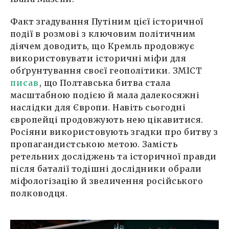
Факт згадування Путіним цієї історичної
події в розмові з ключовим політичним
діячем доводить, що Кремль продовжує
використовувати історичні міфи для
обґрунтування своєї геополітики. ЗМІСТ
писав
, що Полтавська битва стала
масштабною подією й мала далекосяжні
наслідки для Європи. Навіть сьогодні
європейці продовжують нею цікавитися.
Росіяни використовують згадки про битву з
пропагандистською метою. Замість
ретельних досліджень та історичної правди
після баталії тодішні дослідники обрали
міфологізацію й звеличення російського
полководця.