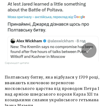
Скриншот цитати
Полтавську битву, яка відбулася у 1709 році,
вважають ключовою перемогою
московського царства під проводом Петра І
над армією шведського короля Карла XII та
козацькими силами українського гетьмана
Івана Мазепи.