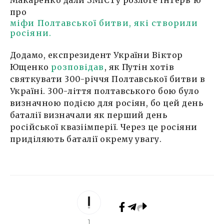
Макаренко дали ЗМІСТу розлоге інтерв’ю
про
міфи Полтавської битви, які створили
росіяни.
Додамо, експрезидент України Віктор
Ющенко
розповідав
, як Путін хотів
святкувати 300-річчя Полтавської битви в
Україні. 300-ліття полтавського бою було
визначною подією для росіян, бо цей день
баталії визначали як перший день
російської квазіімперії. Через це росіяни
приділяють баталії окрему увагу.
1