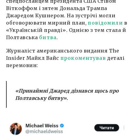
спецпосланцем президента США Стівом
Віткоффом і зятем Дональда Трампа
Джаредом Кушнером. На зустрічі могли
обговорювати мирний план,
повідомили
в
«Українській правді». Однією з тем стала й
Полтавська
битва
.
Журналіст американського видання The
Insider Майкл Вайс
прокоментував
деталі
перемовин:
«Принаймні Джаред дізнався щось про
Полтавську битву»
.