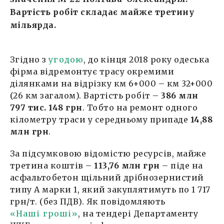
Вартість робіт складає майже третину
мільярда.
Згідно з
угодою
, до кінця 2018 року одеська
фірма відремонтує трасу окремими
ділянками на відрізку км 6+000 – км 32+000
(26 км загалом). Вартість робіт –
386 млн
797 тис. 148 грн
. Тобто на ремонт одного
кілометру траси у середньому припаде
14,88
млн грн
.
За підсумковою відомістю ресурсів, майже
третина коштів –
113,76 млн грн
– піде на
асфальтобетон щільний дрібнозернистий
типу А марки 1, який закуплятимуть по 1 717
грн/т. (без ПДВ). Як повідомляють
«Наші гроші»
, на тендері Департаменту