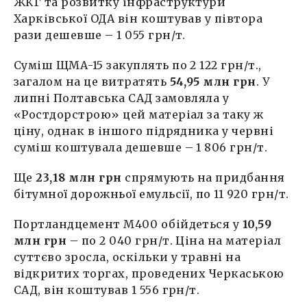
ЖКГ та розвитку інфраструктури
Харківської ОДА він коштував у півтора
рази дешевше – 1 055 грн/т.
Суміш ЩМА-15 закуплять по 2 122 грн/т.,
загалом на це витратять
54,95 млн грн
. У
липні Полтавська САД замовляла у
«Ростдорстрою» цей матеріал за таку ж
ціну, однак в іншого підрядника у червні
суміш коштувала дешевше – 1 806 грн/т.
Ще
23,18 млн грн
спрямують на придбання
бітумної дорожньої емульсії, по 11 920 грн/т.
Портландцемент М400 обійдеться у
10,59
млн грн
– по 2 040 грн/т. Ціна на матеріал
суттєво зросла, оскільки у травні на
відкритих торгах, проведених Черкаською
САД, він коштував 1 556 грн/т.