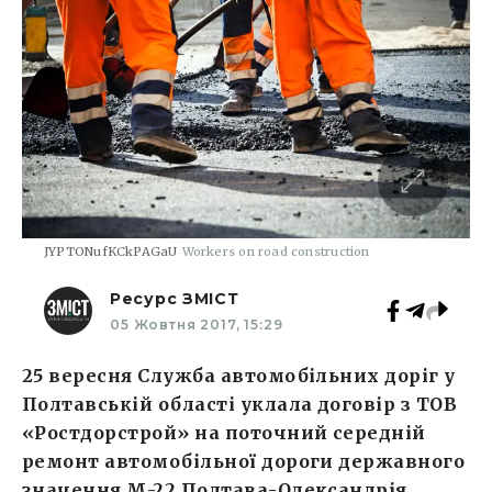
JYPTONufKCkPAGaU
Workers on road construction
Ресурс ЗМІСТ
05 Жовтня 2017, 15:29
25 вересня Служба автомобільних доріг у
Полтавській області уклала договір з ТОВ
«Ростдорстрой» на поточний середній
ремонт автомобільної дороги державного
значення М-22 Полтава-Олександрія.