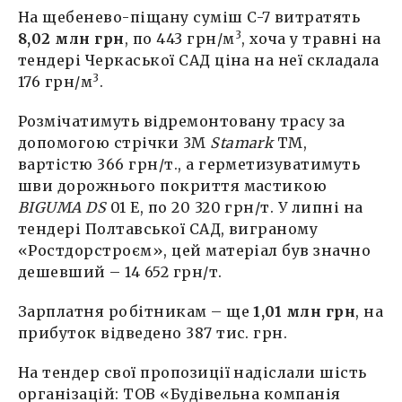
На щебенево-піщану суміш С-7 витратять
3
8,02 млн грн
, по 443 грн/м
, хоча у травні на
тендері Черкаської САД ціна на неї складала
3
176 грн/м
.
Розмічатимуть відремонтовану трасу за
допомогою стрічки 3М
Stamark
TM,
вартістю 366 грн/т., а герметизуватимуть
шви дорожнього покриття мастикою
BIGUMA DS
01 E, по 20 320 грн/т. У липні на
тендері Полтавської САД, виграному
«Ростдорстроєм», цей матеріал був значно
дешевший – 14 652 грн/т.
Зарплатня робітникам – ще
1,01 млн грн
, на
прибуток відведено 387 тис. грн.
На тендер свої пропозиції надіслали шість
організацій: ТОВ «Будівельна компанія