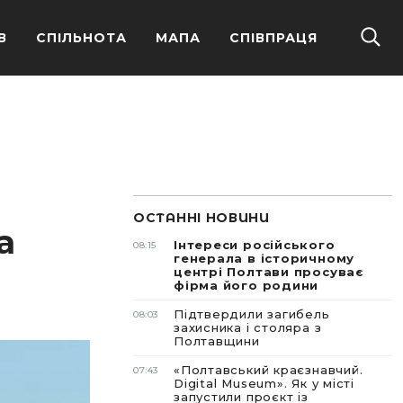
В
СПІЛЬНОТА
МАПА
СПІВПРАЦЯ
ОСТАННІ НОВИНИ
а
Інтереси російського
08:15
генерала в історичному
центрі Полтави просуває
фірма його родини
Підтвердили загибель
08:03
захисника і столяра з
Полтавщини
«Полтавський краєзнавчий.
07:43
Digital Museum». Як у місті
запустили проєкт із