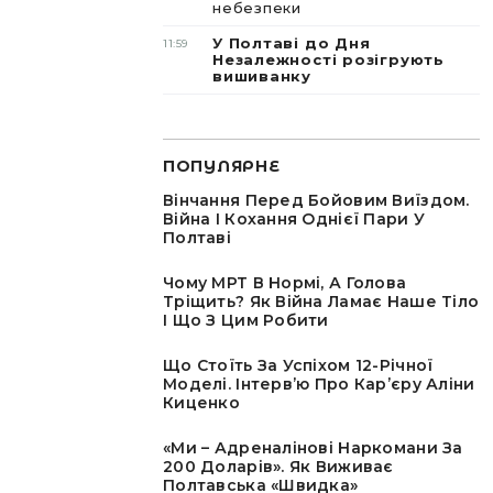
небезпеки
У Полтаві до Дня
11:59
Незалежності розігрують
вишиванку
ПОПУЛЯРНЕ
Вінчання Перед Бойовим Виїздом.
Війна І Кохання Однієї Пари У
Полтаві
Чому МРТ В Нормі, А Голова
Тріщить? Як Війна Ламає Наше Тіло
І Що З Цим Робити
Що Стоїть За Успіхом 12-Річної
Моделі. Інтервʼю Про Карʼєру Аліни
Киценко
«Ми – Адреналінові Наркомани За
200 Доларів». Як Виживає
Полтавська «швидка»