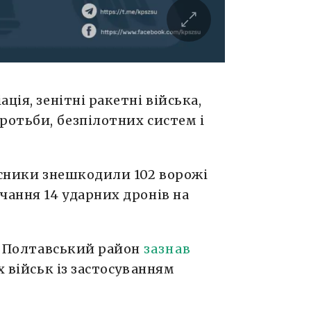
ція, зенітні ракетні війська,
ротьби, безпілотних систем і
исники знешкодили 102 ворожі
чання 14 ударних дронів на
ня Полтавський район
зазнав
х військ із застосуванням