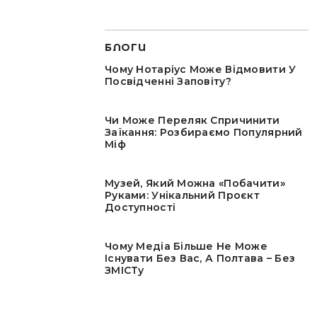
БЛОГИ
Чому Нотаріус Може Відмовити У
Посвідченні Заповіту?
Чи Може Переляк Спричинити
Заїкання: Розбираємо Популярний
Міф
Музей, Який Можна «побачити»
Руками: Унікальний Проєкт
Доступності
Чому Медіа Більше Не Може
Існувати Без Вас, А Полтава – Без
ЗМІСТу