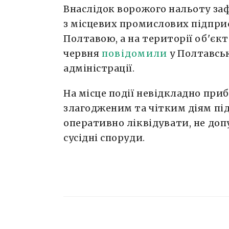
Внаслідок ворожого нальоту заф
з місцевих промислових підпри
Полтавою, а на території об'єкт
червня
повідомили
у Полтавськ
адміністрації.
На місце події невідкладно пр
злагодженим та чітким діям під
оперативно ліквідувати, не до
сусідні споруди.