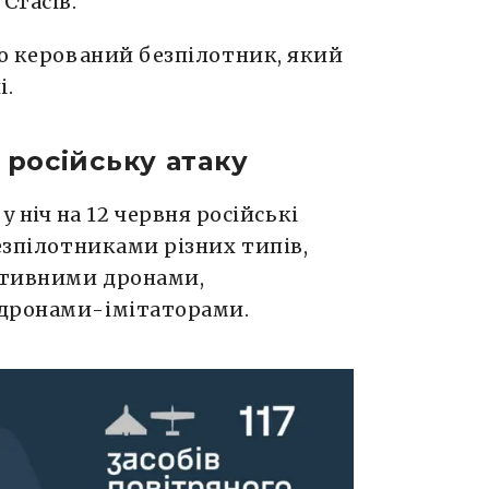
Стасів.
ро керований безпілотник, який
і.
 російську атаку
 ніч на 12 червня російські
безпілотниками різних типів,
ктивними дронами,
 дронами-імітаторами.