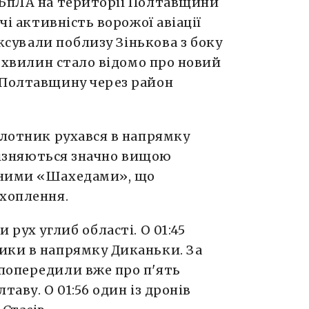
 БпЛА на території Полтавщини
чі активність ворожої авіації
іксували поблизу Зінькова з боку
а хвилин стало відомо про новий
 Полтавщину через район
ілотник рухався в напрямку
дрізняються значно вищою
йними «Шахедами», що
ехоплення.
 рух углиб області. О 01:45
ики в напрямку Диканьки. За
попередили вже про п'ять
таву. О 01:56 один із дронів