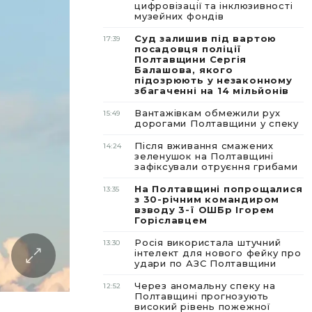
цифровізації та інклюзивності
музейних фондів
Суд залишив під вартою
17:39
посадовця поліції
Полтавщини Сергія
Балашова, якого
підозрюють у незаконному
збагаченні на 14 мільйонів
Вантажівкам обмежили рух
15:49
дорогами Полтавщини у спеку
Після вживання смажених
14:24
зеленушок на Полтавщині
зафіксували отруєння грибами
На Полтавщині попрощалися
13:35
з 30-річним командиром
взводу 3-ї ОШБр Ігорем
Горіславцем
Росія використала штучний
13:30
інтелект для нового фейку про
удари по АЗС Полтавщини
Через аномальну спеку на
12:52
Полтавщині прогнозують
високий рівень пожежної