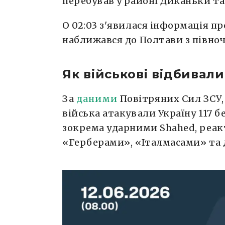
перебував у районі Диканьки та 
О 02:03 з'явилася інформація п
наближався до Полтави з півноч
Як військові відбивали
За
даними
Повітряних Сил ЗСУ, у
війська атакували Україну 117 
зокрема ударними Shahed, реа
«Герберами», «Італмасами» та