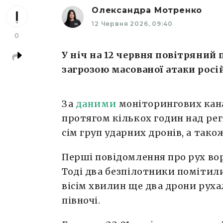
Олександра Мотренко
12 Червня 2026, 09:40
0
У ніч на 12 червня повітряний 
загрозою масованої атаки росі
За
даними
моніторингових кана
протягом кількох годин над р
сім груп ударних дронів, а так
Перші повідомлення про рух вор
Тоді два безпілотники помітили
вісім хвилин ще два дрони руха
півночі.