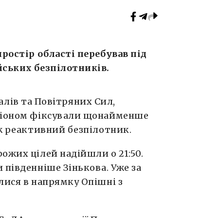
простір області перебував під
йських безпілотників.
лів та Повітряних Сил,
егіоном фіксували щонайменше
ож реактивний безпілотник.
ожих цілей надійшли о 21:50.
 південніше Зінькова. Уже за
лися в напрямку Опішні з