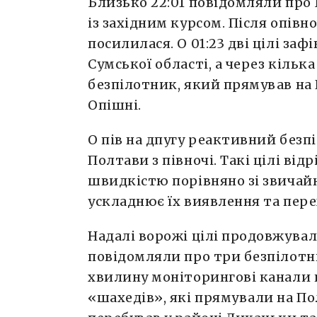
Близько 22:01 повідомляли про
із західним курсом. Після опівно
посилилася. О 01:23 дві цілі заф
Сумської області, а через кільк
безпілотник, який прямував на
Опішні.
О пів на дпугу реактивний безп
Полтави з півночі. Такі цілі ві
швидкістю порівняно зі звича
ускладнює їх виявлення та пер
Надалі ворожі цілі продовжували
повідомляли про три безпілотн
хвилину моніторингові канали 
«шахедів», які прямували на Пол