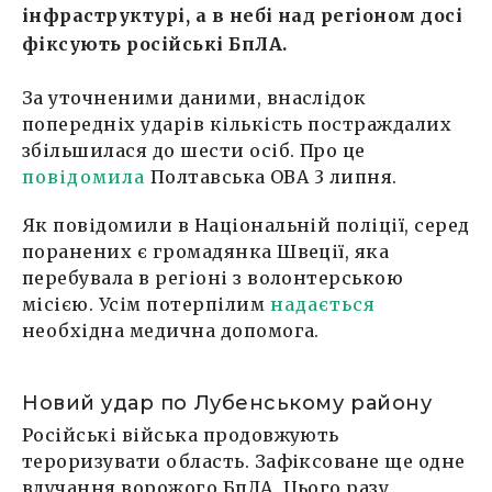
інфраструктурі, а в небі над регіоном досі
фіксують російські БпЛА.
За уточненими даними, внаслідок
попередніх ударів кількість постраждалих
збільшилася до шести осіб. Про це
повідомила
Полтавська ОВА 3 липня.
Як повідомили в Національній поліції, серед
поранених є громадянка Швеції, яка
перебувала в регіоні з волонтерською
місією. Усім потерпілим
надається
необхідна медична допомога.
Новий удар по Лубенському району
Російські війська продовжують
тероризувати область. Зафіксоване ще одне
влучання ворожого БпЛА. Цього разу