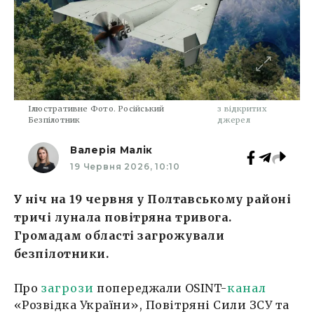
Ілюстративне Фото. Російський
з відкритих
Безпілотник
джерел
Валерія Малік
19 Червня 2026, 10:10
У ніч на 19 червня у Полтавському районі
тричі лунала повітряна тривога.
Громадам області загрожували
безпілотники.
Про
загрози
попереджали OSINT-
канал
«Розвідка України», Повітряні Сили ЗСУ та