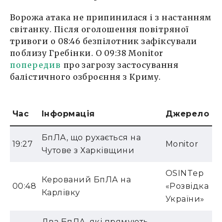
Ворожа атака не припинилася і з настанням
світанку. Після оголошення повітряної
тривоги о 08:46 безпілотник зафіксували
поблизу Гребінки. О 09:38 Monitor
попередив
про загрозу застосування
балістичного озброєння з Криму.
Час
Інформація
Джерело
БпЛА, що рухається на
19:27
Monitor
Чутове з Харківщини
OSINTер
Керований БпЛА на
00:48
«Розвідка
Карлівку
України»
Два БпЛА, які прямують