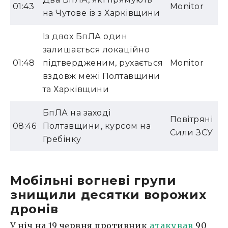
01:43
Monitor
на Чутове із з Харківщини
Із двох БпЛА один
залишається локаційно
01:48
підтвердженим, рухається
Monitor
вздовж межі Полтавщини
та Харківщини
БпЛА на заході
Повітряні
08:46
Полтавщини, курсом на
Сили ЗСУ
Гребінку
Мобільні вогневі групи
знищили десятки ворожих
дронів
У ніч на 19 червня противник
атакував
90