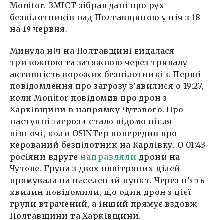
Monitor. ЗМІСТ зібрав дані про рух
безпілотників над Полтавщиною у ніч з 18
на 19 червня.
Минула ніч на Полтавщині видалася
тривожною та затяжною через тривалу
активність ворожих безпілотників. Перші
повідомлення про загрозу з’явилися о 19:27,
коли Monitor повідомив про дрон з
Харківщини в напрямку Чутового. Про
наступні загрози стало відомо після
півночі, коли OSINTер попередив про
керований безпілотник на Карлівку. О 01:43
росіяни вдруге
направляли
дрони на
Чутове. Група з двох повітряних цілей
прямувала на населений пункт. Через п’ять
хвилин повідомили, що один дрон з цієї
групи втрачений, а інший прямує вздовж
Полтавщини та Харківщини.