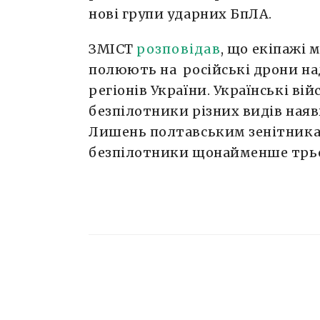
нові групи ударних БпЛА.
ЗМІСТ
розповідав
, що екіпажі 
полюють на російські дрони н
регіонів України. Українські в
безпілотники різних видів ная
Лишень полтавським зенітника
безпілотники щонайменше трьо