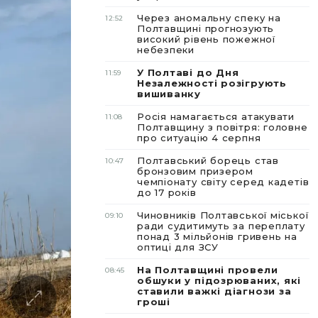
Через аномальну спеку на
12:52
Полтавщині прогнозують
високий рівень пожежної
небезпеки
У Полтаві до Дня
11:59
Незалежності розігрують
вишиванку
Росія намагається атакувати
11:08
Полтавщину з повітря: головне
про ситуацію 4 серпня
Полтавський борець став
10:47
бронзовим призером
чемпіонату світу серед кадетів
до 17 років
Чиновників Полтавської міської
09:10
ради судитимуть за переплату
понад 3 мільйонів гривень на
оптиці для ЗСУ
На Полтавщині провели
08:45
обшуки у підозрюваних, які
ставили важкі діагнози за
гроші