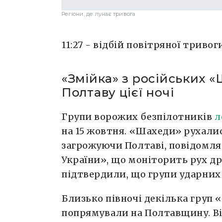
Регіони, де лунає тривога
11:27 - відбій повітряної тривог
«Змійка» з російських 
Полтаву цієї ночі
Групи ворожих безпілотників
л
на 15 жовтня. «Шахеди» рухали
загрожуючи Полтаві, повідомля
України», що моніторить рух др
підтвердили, що групи ударних 
Близько півночі декілька груп
попрямували на Полтавщину. Вій