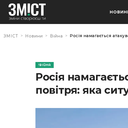
НОВИН
>
>
>
Росія намагається атакув
ЗМІСТ
Новини
Війна
ВІЙНА
Росія намагаєть
повітря: яка сит