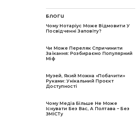
БЛОГИ
Чому Нотаріус Може Відмовити У
Посвідченні Заповіту?
Чи Може Переляк Спричинити
Заїкання: Розбираємо Популярний
Міф
Музей, Який Можна «побачити»
Руками: Унікальний Проєкт
Доступності
Чому Медіа Більше Не Може
Існувати Без Вас, А Полтава – Без
ЗМІСТу