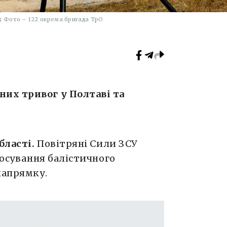
х
Фото – 122 окрема бригада ТрО
их тривог у Полтаві та
бласті.
Повітряні Сили ЗСУ
тосування балістичного
напрямку.