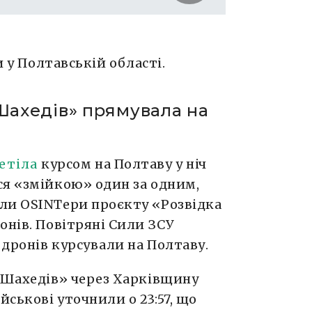
и у Полтавській області.
«Шахедів» прямувала на
етіла
курсом на Полтаву у ніч
ся «змійкою» один за одним,
ли OSINTери проєкту «Розвідка
онів. Повітряні Сили ЗСУ
дронів курсували на Полтаву.
 «Шахедів» через Харківщину
ськові уточнили о 23:57, що