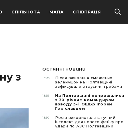
В
СПІЛЬНОТА
МАПА
СПІВПРАЦЯ
ОСТАННІ НОВИНИ
ну з
Після вживання смажених
14:24
зеленушок на Полтавщині
зафіксували отруєння грибами
На Полтавщині попрощалися
13:35
з 30-річним командиром
взводу 3-ї ОШБр Ігорем
Горіславцем
Росія використала штучний
13:30
інтелект для нового фейку про
удари по АЗС Полтавщини