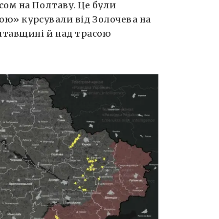
ом на Полтаву. Це були
кою» курсували від Золочева на
лтавщині й над трасою