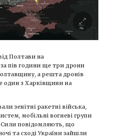
від Полтави на
за пів години ще три дрони
олтавщину, а решта дронів
е один з Харківщини на
али зенітні ракетні війська,
истем, мобільні вогневі групи
і Сили повідомляють, що
ночі та сході України зайшли