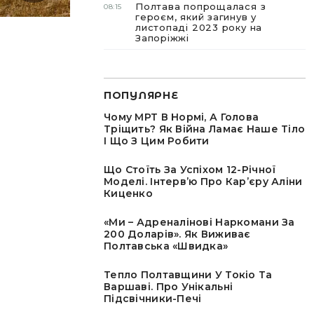
Полтава попрощалася з
08:15
героєм, який загинув у
листопаді 2023 року на
Запоріжжі
ПОПУЛЯРНЕ
Чому МРТ В Нормі, А Голова
Тріщить? Як Війна Ламає Наше Тіло
І Що З Цим Робити
Що Стоїть За Успіхом 12-Річної
Моделі. Інтервʼю Про Карʼєру Аліни
Киценко
«Ми – Адреналінові Наркомани За
200 Доларів». Як Виживає
Полтавська «швидка»
Тепло Полтавщини У Токіо Та
Варшаві. Про Унікальні
Підсвічники-Печі