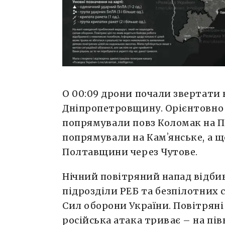
О 00:09 дрони почали звертати 
Дніпропетровщину. Орієнтовно 
попрямували повз Коломак на П
попрямували на Камʼянське, а щ
Полтавщини через Чутове.
Нічний повітряний напад відбив
підрозділи РЕБ та безпілотних с
Сил оборони України. Повітрян
російська атака триває – на пів