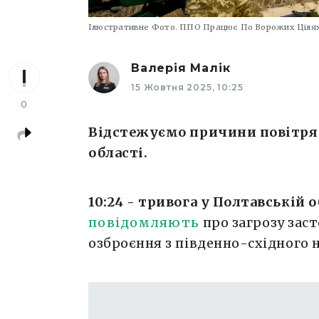
Ілюстративне Фото. ППО Працює По Ворожих Ціля
Валерія Малік
15 Жовтня 2025, 10:25
0
Відстежуємо причини повітрян
області.
10:24 - тривога у Полтавській о
повідомляють
про загрозу зас
озброєння з південно-східного 