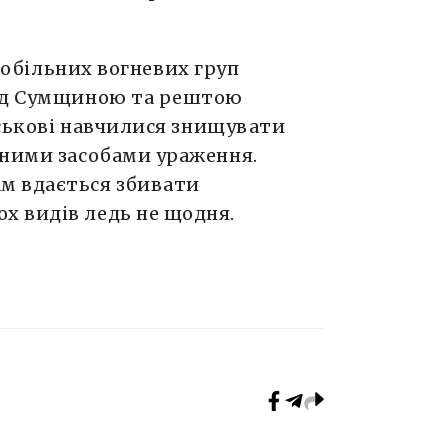
мобільних вогневих груп
ад Сумщиною та рештою
ійськові навчилися знищувати
вними засобами ураження.
м вдається збивати
х видів ледь не щодня.