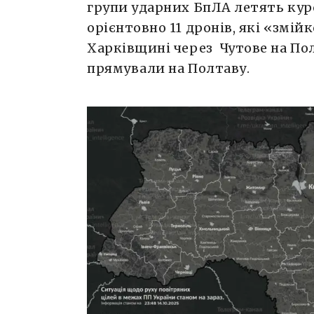
групи ударних БпЛА летять курс
орієнтовно 11 дронів, які «змій
Харківщині через Чутове на По
прямували на Полтаву.