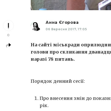
Анна Єгорова
06 Вересня 2017, 17:05
0
На сайті міськради оприлюдн
голови про скликання дванадця
наразі 78 питань.
Порядок денний сесії:
Про внесення змін до показн
рік.