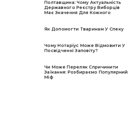
Полтавщина: Чому Актуальність
Державного Реєстру Виборців
Має Значення Для Кожного
Як Допомогти Тваринам У Спеку
Чому Нотаріус Може Відмовити У
Посвідченні Заповіту?
Чи Може Переляк Спричинити
Заїкання: Розбираємо Популярний
Міф