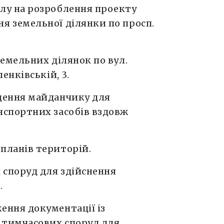
лу на розроблення проекту
я земельної ділянки по просп.
земельних ділянок по вул.
енківській, 3.
щення майданчику для
нспортних засобів вздовж
планів територій.
споруд для здійснення
.
ення документації із
 тимчасових споруд для