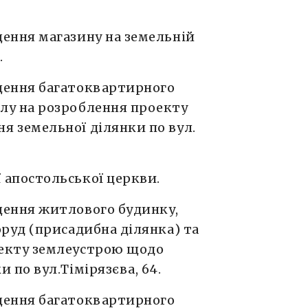
щення магазину на земельній
.
щення багатоквартирного
лу на розроблення проекту
я земельної ділянки по вул.
 апостольської церкви.
щення житлового будинку,
оруд (присадибна ділянка) та
оекту землеустрою щодо
 по вул.Тімірязєва, 64.
щення багатоквартирного