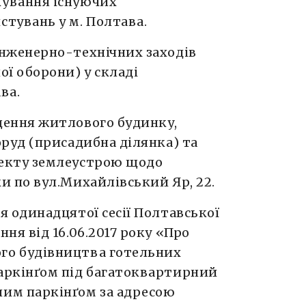
кування існуючих
стувань у м. Полтава.
інженерно-технічних заходів
ої оборони) у складі
ва.
щення житлового будинку,
оруд (присадибна ділянка) та
оекту землеустрою щодо
и по вул.Михайлівський Яр, 22.
я одинадцятої сесії Полтавської
ня від 16.06.2017 року «Про
го будівництва готельних
аркінґом під багатоквартирний
ним паркінґом за адресою