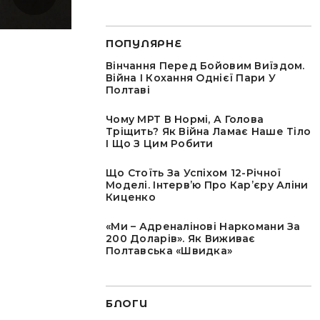
ПОПУЛЯРНЕ
Вінчання Перед Бойовим Виїздом.
Війна І Кохання Однієї Пари У
Полтаві
Чому МРТ В Нормі, А Голова
Тріщить? Як Війна Ламає Наше Тіло
І Що З Цим Робити
Що Стоїть За Успіхом 12-Річної
Моделі. Інтервʼю Про Карʼєру Аліни
Киценко
«Ми – Адреналінові Наркомани За
200 Доларів». Як Виживає
Полтавська «швидка»
БЛОГИ