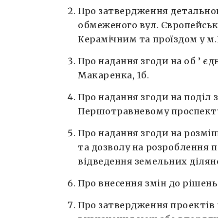
Про затвердження детальног
обмеженого вул. Європейськ
Керамічним та проїздом у м
Про надання згоди на об ’ є
Макаренка, 1б.
Про надання згоди на поділ 
Першотравневому проспекту
Про надання згоди на розмі
та дозволу на розроблення 
відведення земельних діляно
Про внесення змін до рішень
Про затвердження проектів 