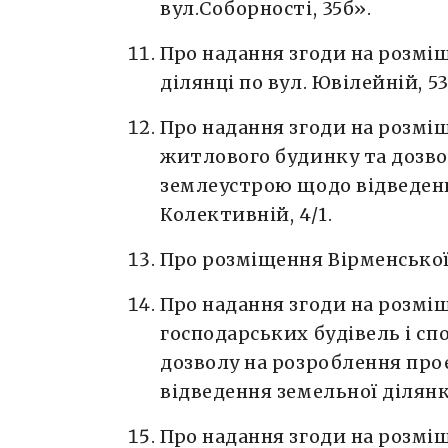
вул.Соборності, 35б».
Про надання згоди на розмі
ділянці по вул. Ювілейній, 53
Про надання згоди на розмі
житлового будинку та дозво
землеустрою щодо відведенн
Колективній, 4/1.
Про розміщення Вірменської
Про надання згоди на розмі
господарських будівель і сп
дозволу на розроблення пр
відведення земельної ділянки
Про надання згоди на розмі