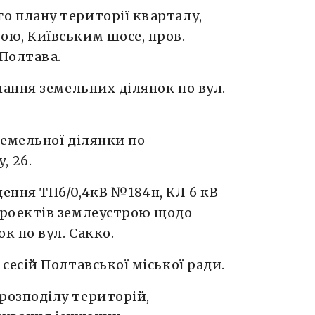
о плану території кварталу,
ою, Київським шосе, пров.
.Полтава.
днання земельних ділянок по вул.
земельної ділянки по
, 26.
щення ТП6/0,4кВ №184н, КЛ 6 кВ
проектів землеустрою щодо
к по вул. Сакко.
 сесій Полтавської міської ради.
розподілу територій,