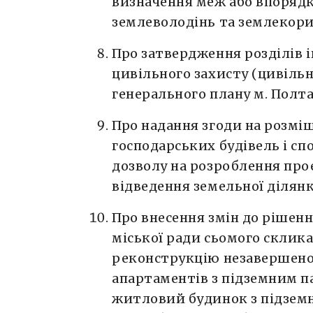
визначення меж або впоряд
землеволодінь та землекори
Про затвердження розділів 
цивільного захисту (цивільн
генерального плану м. Полта
Про надання згоди на розмі
господарських будівель і сп
дозволу на розроблення пр
відведення земельної ділянк
Про внесення змін до рішенн
міської ради сьомого скликан
реконструкцію незавершено
апартаментів з підземним п
житловий будинок з підзем