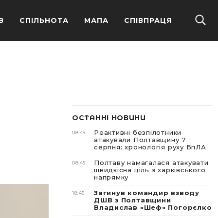
В
СПІЛЬНОТА
МАПА
СПІВПРАЦЯ
ОСТАННІ НОВИНИ
Реактивні безпілотники
08:49
атакували Полтавщину 7
серпня: хронологія руху БпЛА
Полтаву намагалася атакувати
08:45
швидкісна ціль з харківського
напрямку
Загинув командир взводу
18:45
ДШВ з Полтавщини
Владислав «Шеф» Погорєлко