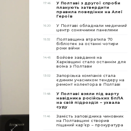
У Полтаві з другої спроби
17:46
планують затвердити
правила поведінки на Алеї
Героїв
У Полтаві обладнали медичний
16:20
центр сонячними панелями
Полтавщина втратила 70
15:32
бібліотек за останні чотири
роки війни
Бойове завдання на
14:45
Харківщині стало останнім для
воїна з Полтави
Запорізька компанія стала
13:02
єдиним учасником тендеру на
ремонт колектора в Полтаві
У Полтаві взяли під варту
11:48
навідника російських БпЛА
на свій підрозділ – ухвала
суду
Замість заповідника чиновник
11:46
на Полтавщині створив
піщаний карʼєр – прокуратура