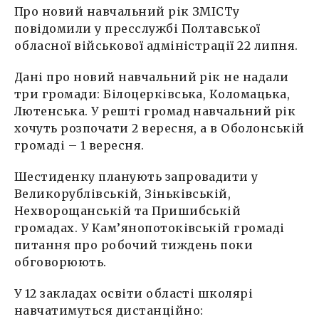
Про новий навчальний рік ЗМІСТу
повідомили у пресслужбі Полтавської
обласної військової адміністрації 22 липня.
Дані про новий навчальний рік не надали
три громади: Білоцерківська, Коломацька,
Лютенська. У решті громад навчальний рік
хочуть розпочати 2 вересня, а в Оболонській
громаді – 1 вересня.
Шестиденку планують запровадити у
Великорублівській, Зіньківській,
Нехворощанській та Пришибській
громадах. У Кам’янопотоківській громаді
питання про робочий тиждень поки
обговорюють.
У 12 закладах освіти області школярі
навчатимуться дистанційно: