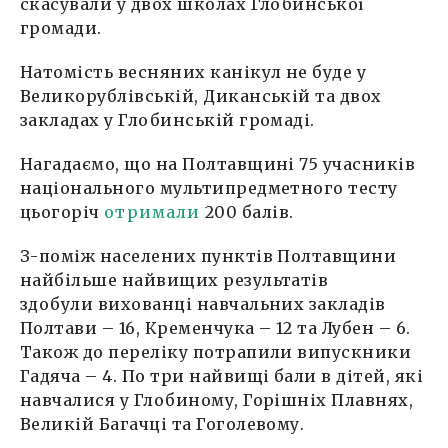
скасували у двох школах Глобинської
громади.
Натомість весняних канікул не буде у
Великорублівській, Диканській та двох
закладах у Глобинській громаді.
Нагадаємо, що на Полтавщині 75 учасників
національного мультипредметного тесту
цьогоріч
отримали
200 балів.
З-поміж населених пунктів Полтавщини
найбільше найвищих результатів
здобули вихованці навчальних закладів
Полтави – 16, Кременчука – 12 та Лубен – 6.
Також до переліку потрапили випускники
Гадяча – 4. По три найвищі бали в дітей, які
навчалися у Глобиному, Горішніх Плавнях,
Великій Багачці та Гоголевому.