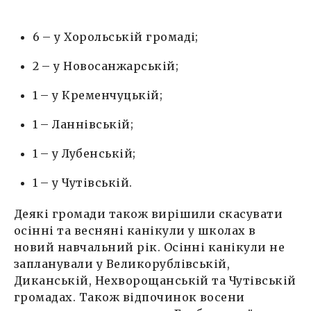
6 – у Хорольській громаді;
2 – у Новосанжарській;
1 – у Кременчуцькій;
1 – Ланнівській;
1 – у Лубенській;
1 – у Чутівській.
Деякі громади також вирішили скасувати
осінні та весняні канікули у школах в
новий навчальний рік. Осінні канікули не
запланували у Великорублівській,
Диканській, Нехворощанській та Чутівській
громадах. Також відпочинок восени