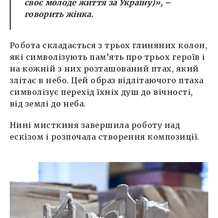
своє молоде життя за Україну)», –
говорить жінка.
Робота складається з трьох глиняних колон,
які символізують пам’ять про трьох героїв і
на кожній з них розташований птах, який
злітає в небо. Цей образ відлітаючого птаха
символізує перехід їхніх душ до вічності,
від землі до неба.
Нині мисткиня завершила роботу над
ескізом і розпочала створення композиції.