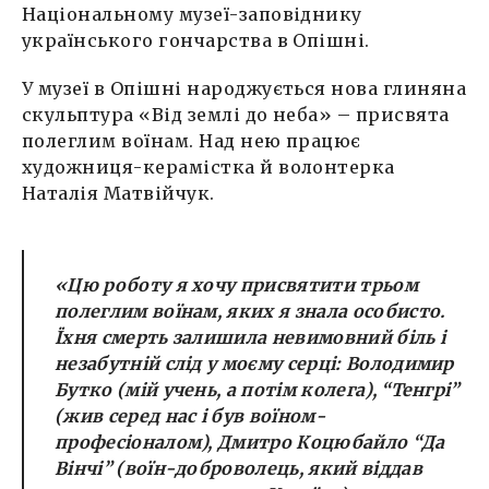
Національному музеї-заповіднику
українського гончарства в Опішні.
У музеї в Опішні народжується нова глиняна
скульптура «Від землі до неба» – присвята
полеглим воїнам. Над нею працює
художниця-керамістка й волонтерка
Наталія Матвійчук.
«Цю роботу я хочу присвятити трьом
полеглим воїнам, яких я знала особисто.
Їхня смерть залишила невимовний біль і
незабутній слід у моєму серці: Володимир
Бутко (мій учень, а потім колега), “Тенгрі”
(жив серед нас і був воїном-
професіоналом), Дмитро Коцюбайло “Да
Вінчі” (воїн-доброволець, який віддав