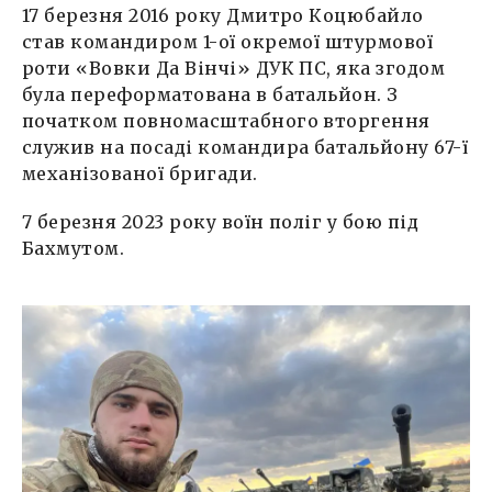
17 березня 2016 року Дмитро Коцюбайло
став командиром 1-ої окремої штурмової
роти «Вовки Да Вінчі» ДУК ПС, яка згодом
була переформатована в батальйон. З
початком повномасштабного вторгення
служив на посаді командира батальйону 67-ї
механізованої бригади.
7 березня 2023 року воїн поліг у бою під
Бахмутом.