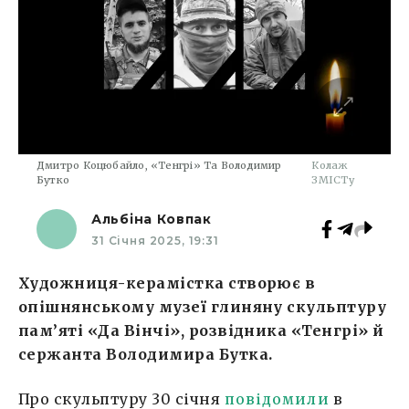
Дмитро Коцюбайло, «Тенгрі» Та Володимир
Колаж
Бутко
ЗМІСТу
Альбіна Ковпак
31 Січня 2025, 19:31
Художниця-керамістка створює в
опішнянському музеї глиняну скульптуру
пам’яті «Да Вінчі», розвідника «Тенгрі» й
сержанта Володимира Бутка.
Про скульптуру 30 січня
повідомили
в