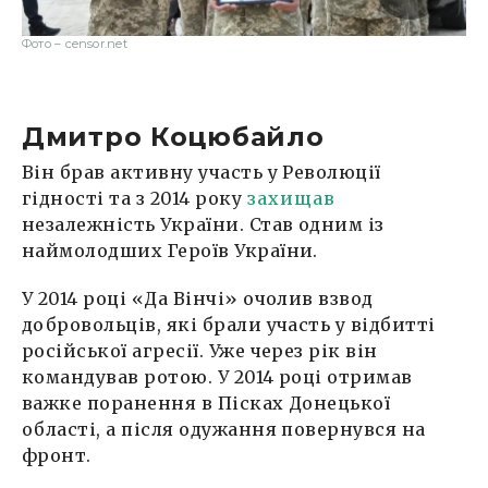
Фото – censor.net
Дмитро Коцюбайло
Він брав активну участь у Революції
гідності та з 2014 року
захищав
незалежність України. Став одним із
наймолодших Героїв України.
У 2014 році «Да Вінчі» очолив взвод
добровольців, які брали участь у відбитті
російської агресії. Уже через рік він
командував ротою. У 2014 році отримав
важке поранення в Пісках Донецької
області, а після одужання повернувся на
фронт.