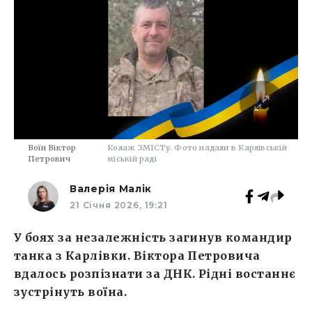
Воїн Віктор
Колаж ЗМІСТу. Фото надали в Карлівській
Петрович
міській раді
Валерія Малік
21 Січня 2026, 19:21
У боях за незалежність загинув командир
танка з Карлівки. Віктора Петровича
вдалось розпізнати за ДНК. Рідні востаннє
зустрінуть воїна.