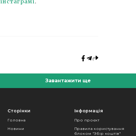
о
інстаграмі
.
Завантажити ще
Сторінки
Інформація
Головна
Про проєкт
Новини
Правила користування
блоком "Збір коштів"