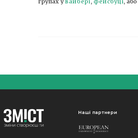
групах у
вайбері
,
фейсбуці
, аб
Наші партнери