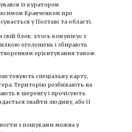
кувався із куратором
аксимом Кравченком про
сувається у Полтаві та області.
 свій блок: хтось комунікує з
зсилкою оголошень і збирають
створенням орієнтування також
ристовують спеціальну карту,
тера. Територію розбивають на
тають в шеренгу і прочісують
вдається знайти людину, або її
омогти з пошуками можна у