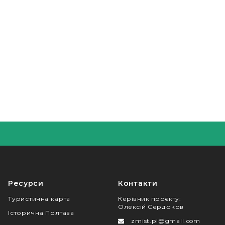
Ресурси
Контакти
Туристична карта
Керівник проєкту
:
Олексій Сердюков
Історична Полтава
zmist.pl@gmail.com