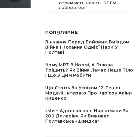
отримають новітні STEM-
лабораторії
ПОПУЛЯРНЕ
Вінчання Перед Бойовим Виїздом.
Війна І Кохання Однієї Пари У
Полтаві
Чому МРТ В Нормі, А Голова
Тріщить? Як Війна Ламає Наше Тіло
І Що З Цим Робити
Що Стоїть За Успіхом 12-Річної
Моделі. Інтервʼю Про Карʼєру Аліни
Киценко
«Ми – Адреналінові Наркомани За
200 Доларів». Як Виживає
Полтавська «швидка»