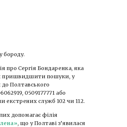
у бороду.
ія про Сергія Бондаренка, яка
и пришвидшити пошуки, у
и до Полтавського
6062919, 0509177771 або
 екстрених служб 102 чи 112.
лих допомагає філія
ілена»
, що у Полтаві з’явилася