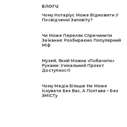
БЛОГИ
Чому Нотаріус Може Відмовити У
Посвідченні Заповіту?
Чи Може Переляк Спричинити
Заїкання: Розбираємо Популярний
Міф
Музей, Який Можна «побачити»
Руками: Унікальний Проєкт
Доступності
Чому Медіа Більше Не Може
Існувати Без Вас, А Полтава – Без
ЗМІСТу