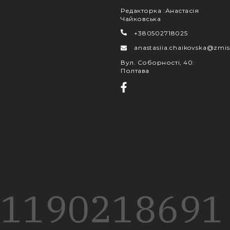
Редакторка
:
Анастасія
Чайковська
+380502718025
anastasiia.chaikovska@zmis
Вул. Соборності, 40
:
Полтава
1190
218
691