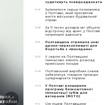
судитимуть псевдоадвоката
Зупинилося серце полковника
16:49
з Полтави, який присвятив
життя військово-будівельній
справі
За 11 тисяч доларів міг обіцяти
16:08
відстрочку від армії: у Полтаві
затримали адвоката
Полтавщина отримала нові
15:36
дрони-перехоплювачі для
боротьби з «Шахедами»
У серпні на Полтавщині
15:02
тимчасово змінять розклад
приміських поїздів
Полтавський виробник снеків
14:28
забезпечує товаром провідні
супермаркети України
У Полтаві розширили
14:24
програму безкоштовної
імплантації зубів для
ветеранів (ФОТО)
Сім ліцеїв Полтавщини
14:12