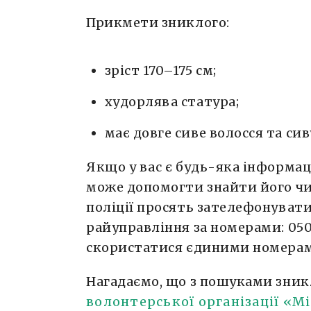
Прикмети зниклого:
зріст 170–175 см;
худорлява статура;
має довге сиве волосся та сив
Якщо у вас є будь-яка інформац
може допомогти знайти його ч
поліції просять зателефонуват
райуправління за номерами: 050
скористатися єдиними номерами
Нагадаємо, що з пошуками зник
волонтерської організації «М