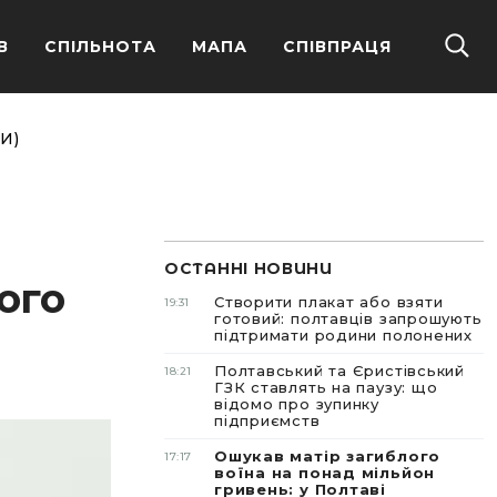
В
СПІЛЬНОТА
МАПА
СПІВПРАЦЯ
И)
ОСТАННІ НОВИНИ
ого
Створити плакат або взяти
19:31
готовий: полтавців запрошують
підтримати родини полонених
Полтавський та Єристівський
18:21
ГЗК ставлять на паузу: що
відомо про зупинку
підприємств
Ошукав матір загиблого
17:17
воїна на понад мільйон
гривень: у Полтаві