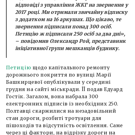
відповіді з управління ЖКГ на звернення у
2017 році. Ми отримали звичайну відписку
з додатком на 16 аркушах. Що цікаво, те
звернення підписали понад 300 осіб.
Петицію ж підписали 250 осіб за два дні»,
– повідомив Олександр Рой, представник
ініціативної групи мешканців будинку.
Петицію
щодо капітального ремонту
дорожнього покриття по вулиці Марії
Башкирцевої опублікували у середині
грудня на сайті міськради. ЇЇ подав Едуард
Гостік. Загалом, вона набрала 300
електронних підписів із необхідних 250.
Полтавці скаржилися на незадовільний
стан дороги, розбиті тротуари для
пішоходів та відсутність освітлення. Саме
через ці фактори, на відрізку дороги на