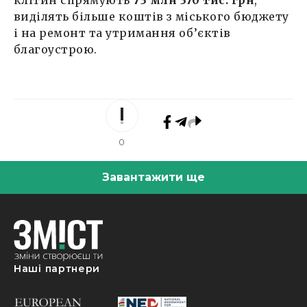
клітин спрямують
73 млн 370 тис. грн
,
виділять більше коштів з міського бюджету
і на ремонт та утримання об’єктів
благоустрою.
0
Завантажити ще
Наші партнери