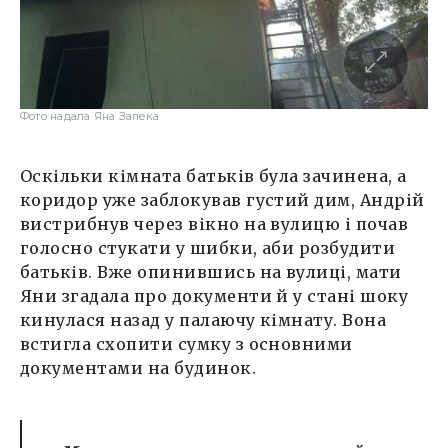
Фото надала Яна Запека
Оскільки кімната батьків була зачинена, а
коридор уже заблокував густий дим, Андрій
вистрибнув через вікно на вулицю і почав
голосно стукати у шибки, аби розбудити
батьків. Вже опинившись на вулиці, мати
Яни згадала про документи й у стані шоку
кинулася назад у палаючу кімнату. Вона
встигла схопити сумку з основними
документами на будинок.