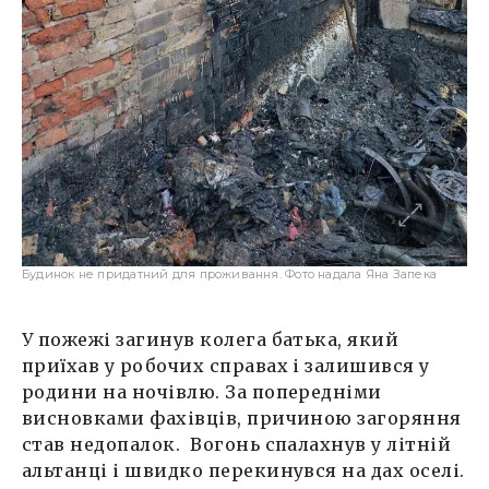
Будинок не придатний для проживання. Фото надала Яна Запека
У пожежі загинув колега батька, який
приїхав у робочих справах і залишився у
родини на ночівлю. За попередніми
висновками фахівців, причиною загоряння
став недопалок. Вогонь спалахнув у літній
альтанці і швидко перекинувся на дах оселі.