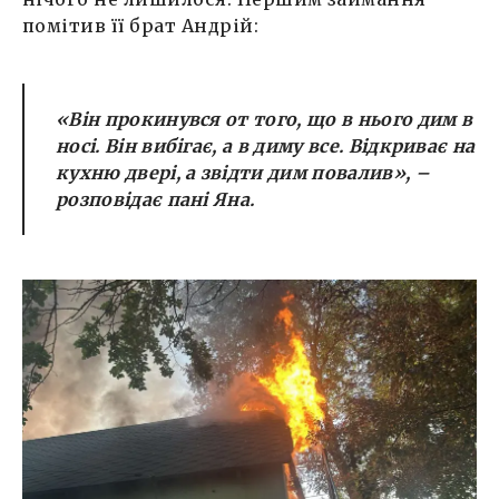
помітив її брат Андрій:
«Він прокинувся от того, що в нього дим в
носі. Він вибігає, а в диму все. Відкриває на
кухню двері, а звідти дим повалив»,
–
розповідає пані Яна.