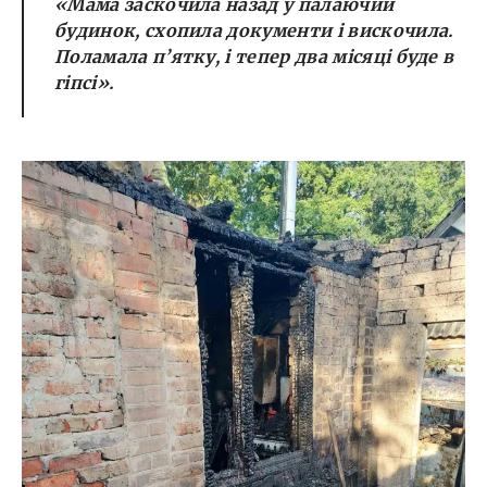
«Мама заскочила назад у палаючий
будинок, схопила документи і вискочила.
Поламала п’ятку, і тепер два місяці буде в
гіпсі».