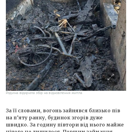
Родина відкрила збір на відновлення житла
За її словами, вогонь зайнявся близько пів
на п’яту ранку, будинок згорів дуже
швидко. За годину півтори від нього майже
нічого не лишилося. Першим займання