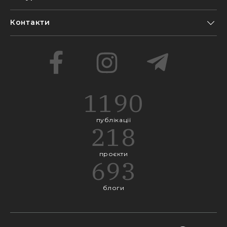
Контакти
1190
публікації
218
проєкти
693
блоги