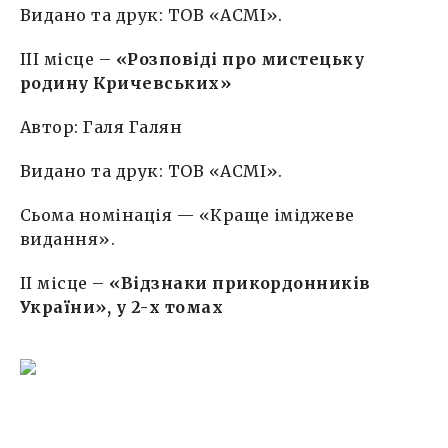
Видано та друк: ТОВ «АСМІ».
ІIІ місце –
«Розповіді про мистецьку
родину Кричевських»
Автор: Галя Галян
Видано та друк: ТОВ «АСМІ».
Сьома номінація — «Краще іміджеве
видання».
IІ місце –
«Відзнаки прикордонників
України», у 2-х томах