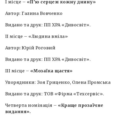
I місце –
«П’ю серцем кожну днину»
Автор: Галина Вовченко
Видано та друк: ПП ХРА «Дивосвіт».
II місце – «Людина вміла»
Автор
:
Юрій Роговий
Видано та друк: ПП ХРА «Дивосвіт».
IІI місце –
«Мозаїка щастя»
Упорядники: Зоя Гриценко, Олена Промська
Видано та друк: ТОВ «Фірма «Техсервіс».
Четверта номінація –
«Краще прозаїчне
видання».