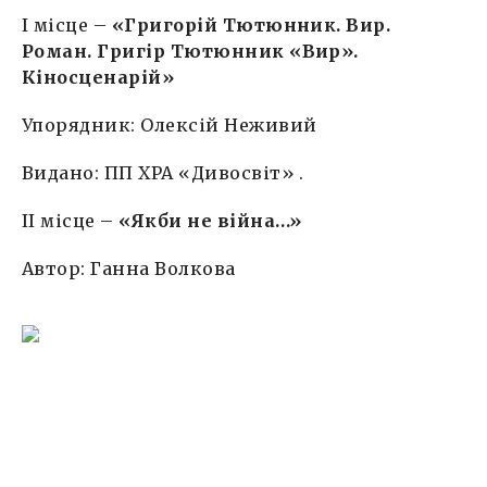
I місце –
«Григорій Тютюнник. Вир.
Роман. Григір Тютюнник «Вир».
Кіносценарій»
Упорядник: Олексій Неживий
Видано: ПП ХРА «Дивосвіт» .
II місце –
«Якби не війна…»
Автор: Ганна Волкова