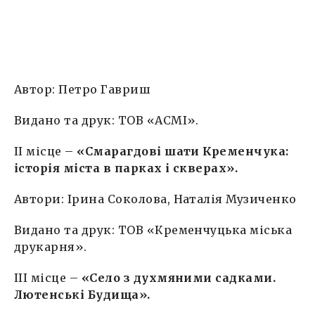
Автор: Петро Гавриш
Видано та друк: ТОВ «АСМІ».
II місце –
«Смарагдові шати Кременчука:
історія міста в парках і скверах».
Автори: Ірина Соколова, Наталія Музиченко
Видано та друк: ТОВ «Кременчуцька міська
друкарня».
IІI місце –
«Село з духмяними садками.
Лютенські Будища».