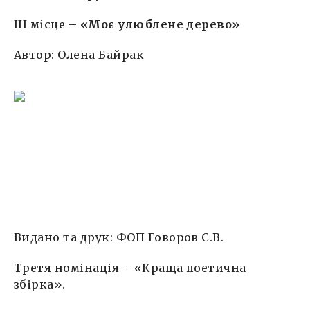
IІI місце –
«Моє улюблене дерево»
Автор: Олена Байрак
Видано та друк: ФОП Говоров С.В.
Третя номінація – «Краща поетична
збірка».