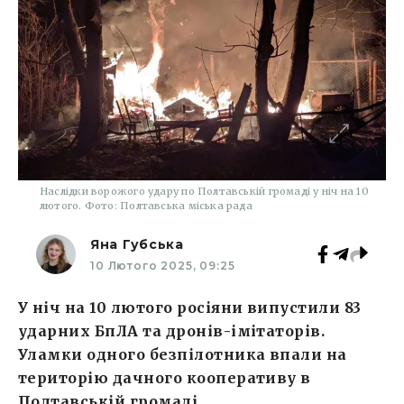
Наслідки ворожого удару по Полтавській громаді у ніч на 10
лютого. Фото: Полтавська міська рада
Яна Губська
10 Лютого 2025, 09:25
У ніч на 10 лютого росіяни випустили 83
ударних БпЛА та дронів-імітаторів.
Уламки одного безпілотника впали на
територію дачного кооперативу в
Полтавській громаді.