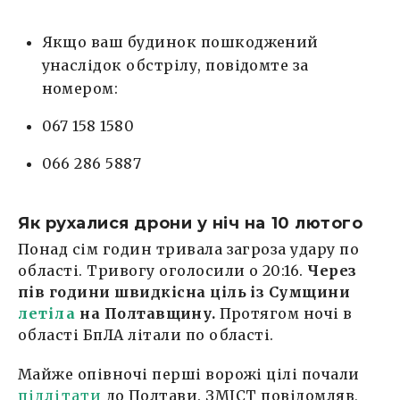
Якщо ваш будинок пошкоджений
унаслідок обстрілу, повідомте за
номером:
067 158 1580
066 286 5887
Як рухалися дрони у ніч на 10 лютого
Понад сім годин тривала загроза удару по
області. Тривогу оголосили о 20:16.
Через
пів години швидкісна ціль із Сумщини
летіла
на Полтавщину.
Протягом ночі в
області БпЛА літали по області.
Майже опівночі перші ворожі цілі почали
підлітати
до Полтави. ЗМІСТ повідомляв,