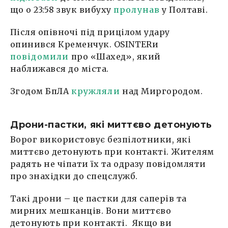
що о 23:58 звук вибуху
пролунав
у Полтаві.
Після опівночі під прицілом удару
опинився Кременчук. OSINTERи
повідомили
про «Шахед», який
наближався до міста.
Згодом БпЛА
кружляли
над Миргородом.
Дрони-пастки, які миттєво детонують
Ворог використовує безпілотники, які
миттєво детонують при контакті. Жителям
радять не чіпати їх та одразу повідомляти
про знахідки до спецслужб.
Такі дрони – це пастки для саперів та
мирних мешканців. Вони миттєво
детонують при контакті. Якщо ви